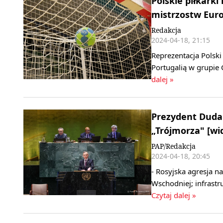
Polskie piłkarki
mistrzostw Eur
Redakcja
2024-04-18, 21:15
Reprezentacja Polski 
Portugalią w grupie
dalej »
Prezydent Duda 
„Trójmorza" [wi
PAP/Redakcja
2024-04-18, 20:45
- Rosyjska agresja 
Wschodniej; infrastr
Czytaj dalej »