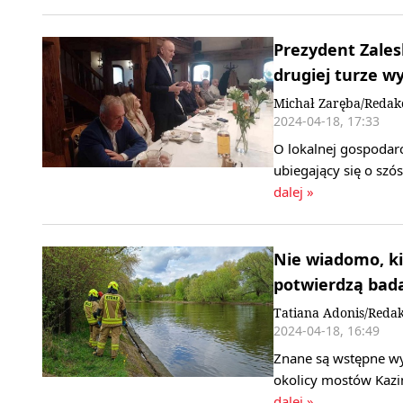
Prezydent Zales
drugiej turze 
Michał Zaręba/Redak
2024-04-18, 17:33
O lokalnej gospodarc
ubiegający się o sz
dalej »
Nie wiadomo, k
potwierdzą bad
Tatiana Adonis/Redak
2024-04-18, 16:49
Znane są wstępne wy
okolicy mostów Kazi
dalej »