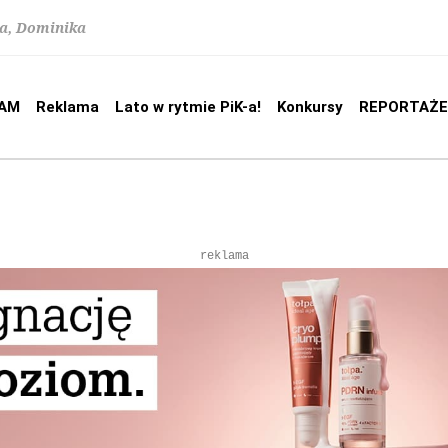
na, Dominika
AM
Reklama
Lato w rytmie PiK-a!
Konkursy
REPORTAŻE
reklama