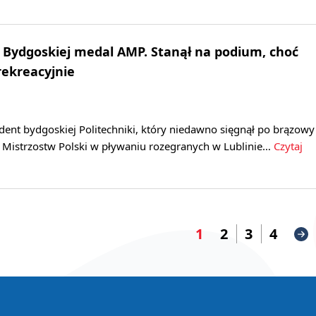
e Bydgoskiej medal AMP. Stanął na podium, choć
rekreacyjnie
udent bydgoskiej Politechniki, który niedawno sięgnął po brązowy
Mistrzostw Polski w pływaniu rozegranych w Lublinie…
Czytaj
1
2
3
4