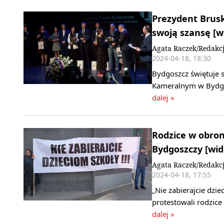
Prezydent Brusk
swoją szansę [wi
Agata Raczek/Redakc
2024-04-18, 18:30
Bydgoszcz świętuje s
Kameralnym w Bydgos
dalej »
Rodzice w obron
Bydgoszczy [wide
Agata Raczek/Redakc
2024-04-18, 17:55
„Nie zabierajcie dzie
protestowali rodzic
dalej »