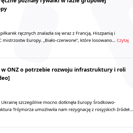
 ręczne poznały rywalki w fazie grupowej
opy
piłkarek ręcznych znalazła się wraz z Francją, Hiszpanią i
 C mistrzostw Europy. „Biało-czerwone”, które losowano…
Czytaj
w ONZ o potrzebie rozwoju infrastruktury i roli
deo]
na Ukrainę szczególnie mocno dotknęła Europy Środkowo-
uktura Trójmorza umożliwiła nam rezygnację z rosyjskich źródeł…