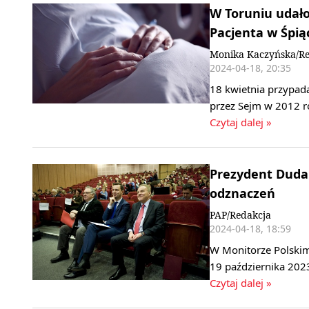
W Toruniu udało
Pacjenta w Śpią
Monika Kaczyńska/Re
2024-04-18, 20:35
18 kwietnia przypad
przez Sejm w 2012 r
Czytaj dalej »
Prezydent Duda
odznaczeń
PAP/Redakcja
2024-04-18, 18:59
W Monitorze Polskim
19 października 202
Czytaj dalej »