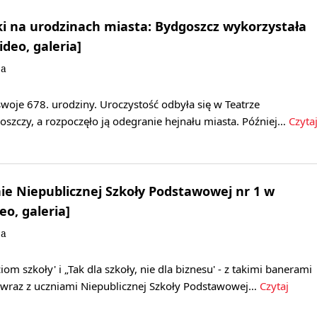
i na urodzinach miasta: Bydgoszcz wykorzystała
deo, galeria]
ja
woje 678. urodziny. Uroczystość odbyła się w Teatrze
zczy, a rozpoczęło ją odegranie hejnału miasta. Później…
Czyta
ie Niepublicznej Szkoły Podstawowej nr 1 w
o, galeria]
ja
ciom szkoły' i „Tak dla szkoły, nie dla biznesu' - z takimi banerami
e wraz z uczniami Niepublicznej Szkoły Podstawowej…
Czytaj