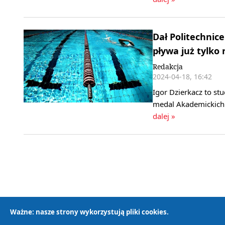
Dał Politechnic
pływa już tylko 
Redakcja
2024-04-18, 16:42
Igor Dzierkacz to st
medal Akademickich 
dalej »
Ważne: nasze strony wykorzystują pliki cookies.