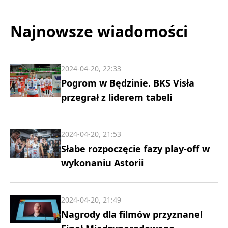
Najnowsze wiadomości
2024-04-20, 22:33
Pogrom w Będzinie. BKS Visła
przegrał z liderem tabeli
2024-04-20, 21:53
Słabe rozpoczęcie fazy play-off w
wykonaniu Astorii
2024-04-20, 21:49
Nagrody dla filmów przyznane!