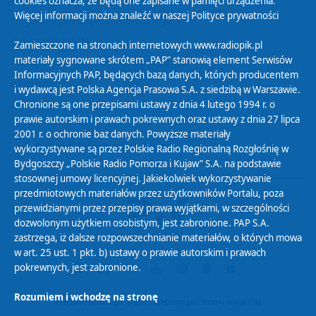
cookies oznacza, że będą one zapisane w pamięci urządzenia.
Więcej informacji można znaleźć w naszej
Polityce prywatności
Organizacje Pożytku Publicznego
Cyfryzacja DAB+
Zamieszczone na stronach internetowych www.radiopik.pl
materiały sygnowane skrótem „PAP” stanowią element Serwisów
Polityka ochrony danych osobowych
Informacyjnych PAP, będących bazą danych, których producentem
Abonament
i wydawcą jest Polska Agencja Prasowa S.A. z siedzibą w Warszawie.
Zamówienia publiczne
Chronione są one przepisami ustawy z dnia 4 lutego 1994 r. o
prawie autorskim i prawach pokrewnych oraz ustawy z dnia 27 lipca
2001 r. o ochronie baz danych. Powyższe materiały
Biuletyn Informacji Publicznej
wykorzystywane są przez Polskie Radio Regionalną Rozgłośnię w
Bydgoszczy „Polskie Radio Pomorza i Kujaw” S.A. na podstawie
stosownej umowy licencyjnej. Jakiekolwiek wykorzystywanie
przedmiotowych materiałów przez użytkowników Portalu, poza
przewidzianymi przez przepisy prawa wyjątkami, w szczególności
dozwolonym użytkiem osobistym, jest zabronione. PAP S.A.
zastrzega, iż dalsze rozpowszechnianie materiałów, o których mowa
w art. 25 ust. 1 pkt. b) ustawy o prawie autorskim i prawach
pokrewnych, jest zabronione.
Rozumiem i wchodzę na stronę
Projekt i realizacja: © 2022
Webtom.pl
/
strony www Piła