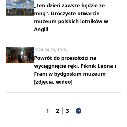
„Ten dzień zawsze będzie ze
mną”. Uroczyste otwarcie
muzeum polskich lotników w
Anglii
2024-04-20, 19:34
Powrót do przeszłości na
wyciągnięcie ręki. Piknik Leona i
Frani w bydgoskim muzeum
[zdjęcia, wideo]
1
2
3