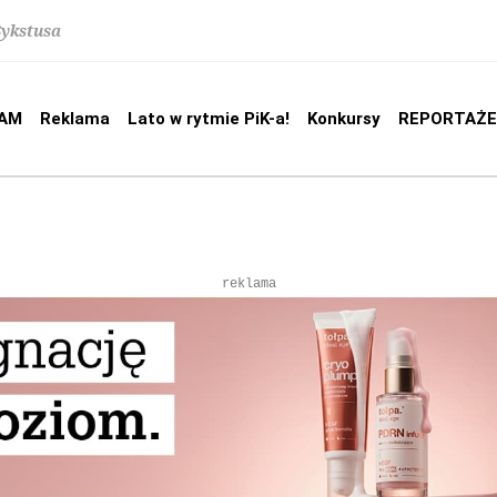
Sykstusa
AM
Reklama
Lato w rytmie PiK-a!
Konkursy
REPORTAŻE
reklama