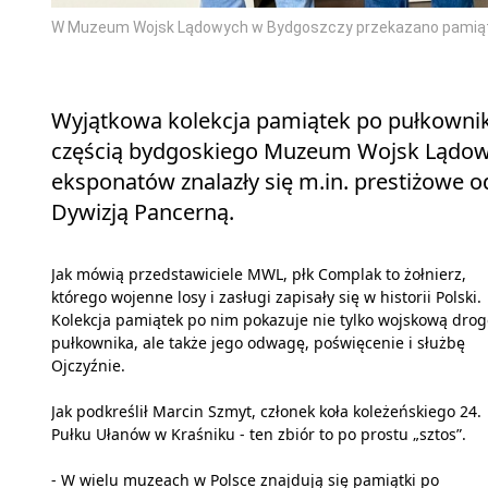
W Muzeum Wojsk Lądowych w Bydgoszczy przekazano pamiątki 
Wyjątkowa kolekcja pamiątek po pułkowniku
częścią bydgoskiego Muzeum Wojsk Lądow
eksponatów znalazły się m.in. prestiżowe o
Dywizją Pancerną.
Jak mówią przedstawiciele MWL, płk Complak to żołnierz,
którego wojenne losy i zasługi zapisały się w historii Polski.
Kolekcja pamiątek po nim pokazuje nie tylko wojskową drog
pułkownika, ale także jego odwagę, poświęcenie i służbę
Ojczyźnie.
Jak podkreślił Marcin Szmyt, członek koła koleżeńskiego 24.
Pułku Ułanów w Kraśniku - ten zbiór to po prostu „sztos”.
- W wielu muzeach w Polsce znajdują się pamiątki po