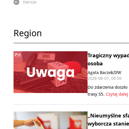
starsze
Region
Tragiczny wypad
osoba
Agata Raczek/DW
2026-08-07, 06:56
Do zdarzenia doszło
trasy S5.
Czytaj dalej
„Nieumyślne sf
wyborcza stani