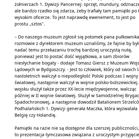
żołnierzach 1. Dywizji Pancernej: sprzęt, mundury, odznacz
ale bardzo rzadko się zdarza, żeby trafiały tam pamiątki po 
wysokim oficerze. To jest naprawdę ewenement, to jest po
prostu „sztos".
– Do naszego muzeum zgłosił się potomek pana pułkownika
rozmowie z dyrektorem muzeum uznaliśmy, że fajnie by był
nadać temu przekazaniu trochę bardziej uroczystą nutę,
ponieważ jest to postać dość wyjątkowa, a sam zbiorów
niesłychanie bogaty - dodaje Tomasz Giersz z Muzeum Woj
Lądowych w Bydgoszczy. - Jest to człowiek, który od swoich l
nastoletnich walczył o niepodległość Polski podczas I wojny
światowej, następnie walczył w wojnie polsko-bolszewickiej
wojsku służył także przez XX-lecie międzywojenne, walcząc
później w II wojnie światowej. Służył w Samodzielnej Bryga
Spadochronowej, a następnie dowodził Batalionem Strzelc
Podhalańskich 1. Dywizji generała Maczka, która wyzwalała
Belgię czy Holandię.
Pamiątki na razie nie są dostępne dla szerszej publiczności,
to prezentacja tymczasowa związana z uroczystym przyjęci