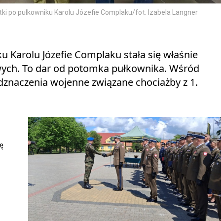
po pułkowniku Karolu Józefie Complaku/fot. Izabela Langner
 Karolu Józefie Complaku stała się właśnie
ych. To dar od potomka pułkownika. Wśród
dznaczenia wojenne związane chociażby z 1.
ę