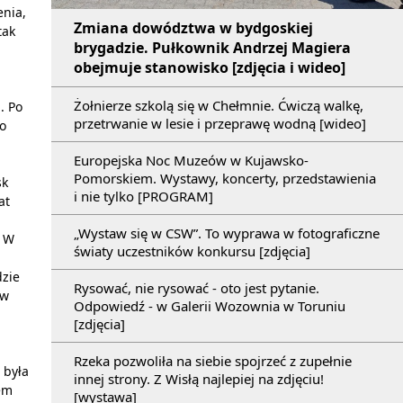
enia,
Zmiana dowództwa w bydgoskiej
tak
brygadzie. Pułkownik Andrzej Magiera
obejmuje stanowisko [zdjęcia i wideo]
Żołnierze szkolą się w Chełmnie. Ćwiczą walkę,
. Po
przetrwanie w lesie i przeprawę wodną [wideo]
o
Europejska Noc Muzeów w Kujawsko-
Pomorskiem. Wystawy, koncerty, przedstawienia
sk
i nie tylko [PROGRAM]
at
„Wystaw się w CSW”. To wyprawa w fotograficzne
. W
światy uczestników konkursu [zdjęcia]
dzie
Rysować, nie rysować - oto jest pytanie.
ów
Odpowiedź - w Galerii Wozownia w Toruniu
[zdjęcia]
Rzeka pozwoliła na siebie spojrzeć z zupełnie
 była
innej strony. Z Wisłą najlepiej na zdjęciu!
em
[wystawa]