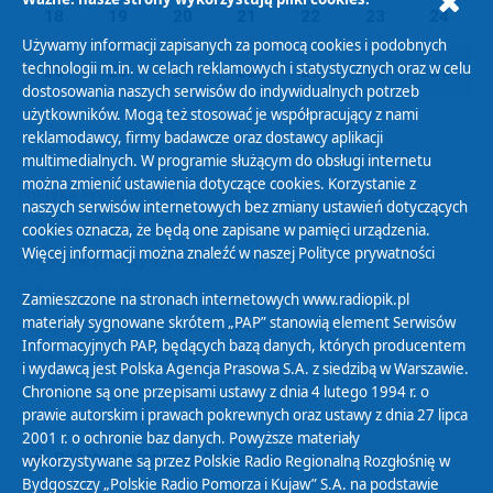
18
19
20
21
22
23
24
Używamy informacji zapisanych za pomocą cookies i podobnych
technologii m.in. w celach reklamowych i statystycznych oraz w celu
25
26
27
28
29
30
31
dostosowania naszych serwisów do indywidualnych potrzeb
użytkowników. Mogą też stosować je współpracujący z nami
reklamodawcy, firmy badawcze oraz dostawcy aplikacji
multimedialnych. W programie służącym do obsługi internetu
można zmienić ustawienia dotyczące cookies. Korzystanie z
Polityka Prywatności
naszych serwisów internetowych bez zmiany ustawień dotyczących
Zasady korzystania z Serwisu
cookies oznacza, że będą one zapisane w pamięci urządzenia.
Więcej informacji można znaleźć w naszej
Polityce prywatności
Organizacje Pożytku Publicznego
Cyfryzacja DAB+
Zamieszczone na stronach internetowych www.radiopik.pl
materiały sygnowane skrótem „PAP” stanowią element Serwisów
Polityka ochrony danych osobowych
Informacyjnych PAP, będących bazą danych, których producentem
Abonament
i wydawcą jest Polska Agencja Prasowa S.A. z siedzibą w Warszawie.
Zamówienia publiczne
Chronione są one przepisami ustawy z dnia 4 lutego 1994 r. o
prawie autorskim i prawach pokrewnych oraz ustawy z dnia 27 lipca
2001 r. o ochronie baz danych. Powyższe materiały
Biuletyn Informacji Publicznej
wykorzystywane są przez Polskie Radio Regionalną Rozgłośnię w
Bydgoszczy „Polskie Radio Pomorza i Kujaw” S.A. na podstawie