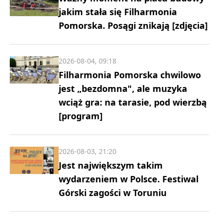
jakim stała się Filharmonia
Pomorska. Posągi znikają [zdjęcia]
2026-08-04, 09:18
Filharmonia Pomorska chwilowo
jest „bezdomna", ale muzyka
wciąż gra: na tarasie, pod wierzbą
[program]
2026-08-03, 21:20
Jest największym takim
wydarzeniem w Polsce. Festiwal
Górski zagości w Toruniu