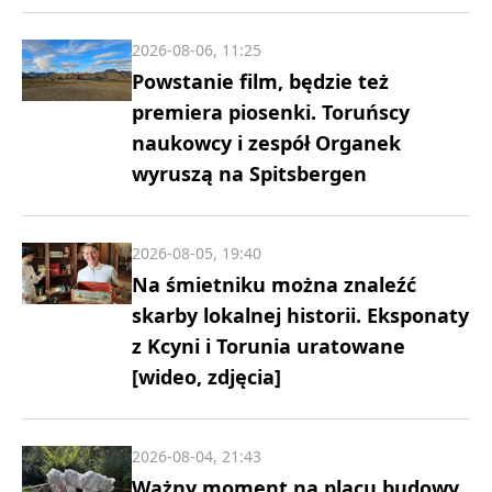
2026-08-06, 11:25
Powstanie film, będzie też
premiera piosenki. Toruńscy
naukowcy i zespół Organek
wyruszą na Spitsbergen
2026-08-05, 19:40
Na śmietniku można znaleźć
skarby lokalnej historii. Eksponaty
z Kcyni i Torunia uratowane
[wideo, zdjęcia]
2026-08-04, 21:43
Ważny moment na placu budowy