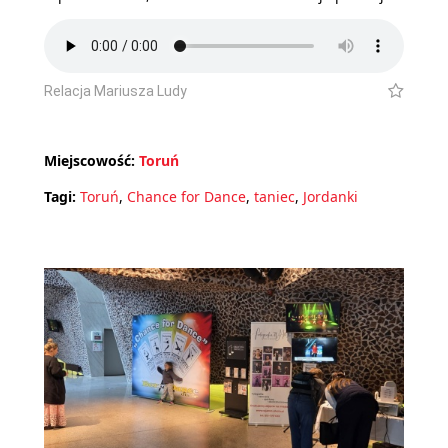
Relacja Mariusza Ludy
Miejscowość:
Toruń
Tagi:
Toruń
,
Chance for Dance
,
taniec
,
Jordanki