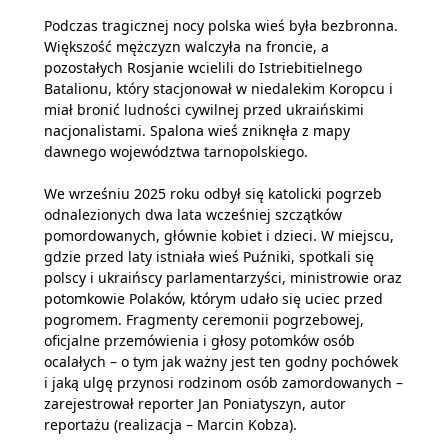
Podczas tragicznej nocy polska wieś była bezbronna.
Większość mężczyzn walczyła na froncie, a
pozostałych Rosjanie wcielili do Istriebitielnego
Batalionu, który stacjonował w niedalekim Koropcu i
miał bronić ludności cywilnej przed ukraińskimi
nacjonalistami. Spalona wieś zniknęła z mapy
dawnego województwa tarnopolskiego.
We wrześniu 2025 roku odbył się katolicki pogrzeb
odnalezionych dwa lata wcześniej szczątków
pomordowanych, głównie kobiet i dzieci. W miejscu,
gdzie przed laty istniała wieś Puźniki, spotkali się
polscy i ukraińscy parlamentarzyści, ministrowie oraz
potomkowie Polaków, którym udało się uciec przed
pogromem. Fragmenty ceremonii pogrzebowej,
oficjalne przemówienia i głosy potomków osób
ocalałych – o tym jak ważny jest ten godny pochówek
i jaką ulgę przynosi rodzinom osób zamordowanych –
zarejestrował reporter Jan Poniatyszyn, autor
reportażu (realizacja – Marcin Kobza).