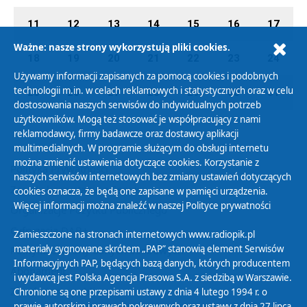
11
12
13
14
15
16
17
Ważne: nasze strony wykorzystują pliki cookies.
18
19
20
21
22
23
24
Używamy informacji zapisanych za pomocą cookies i podobnych
technologii m.in. w celach reklamowych i statystycznych oraz w celu
25
26
27
28
29
30
31
dostosowania naszych serwisów do indywidualnych potrzeb
użytkowników. Mogą też stosować je współpracujący z nami
reklamodawcy, firmy badawcze oraz dostawcy aplikacji
multimedialnych. W programie służącym do obsługi internetu
można zmienić ustawienia dotyczące cookies. Korzystanie z
Polityka Prywatności
naszych serwisów internetowych bez zmiany ustawień dotyczących
Zasady korzystania z Serwisu
cookies oznacza, że będą one zapisane w pamięci urządzenia.
Więcej informacji można znaleźć w naszej
Polityce prywatności
Organizacje Pożytku Publicznego
Cyfryzacja DAB+
Zamieszczone na stronach internetowych www.radiopik.pl
materiały sygnowane skrótem „PAP” stanowią element Serwisów
Polityka ochrony danych osobowych
Informacyjnych PAP, będących bazą danych, których producentem
Abonament
i wydawcą jest Polska Agencja Prasowa S.A. z siedzibą w Warszawie.
Zamówienia publiczne
Chronione są one przepisami ustawy z dnia 4 lutego 1994 r. o
prawie autorskim i prawach pokrewnych oraz ustawy z dnia 27 lipca