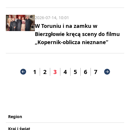
2026-07-14, 10:01
W Toruniu i na zamku w
Bierzgłowie kręcą sceny do filmu
„Kopernik-oblicza nieznane”
1
2
3
4
5
6
7
Region
Kraj i świat