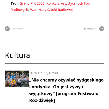
Tagi:
Grand PiK 2026
,
Konkurs Artystycznych Form
Radiowych
,
Warsztaty Sztuki Radiowej
starsze
nowsze
Kultura
2026-07-23, 07:40
„Nie chcemy ożywiać bydgoskiego
Londynka. On jest żywy i
wyjątkowy” [program Festiwalu
Roz-dźwięk]