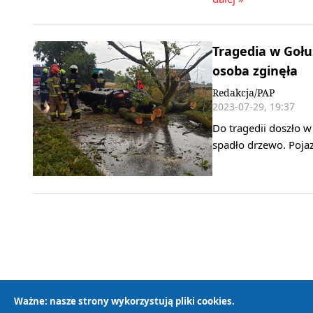
Tragedia w Goł
osoba zginęła
Redakcja/PAP
2023-07-29, 19:37
Do tragedii doszło w
spadło drzewo. Poja
Ważne: nasze strony wykorzystują pliki cookies.