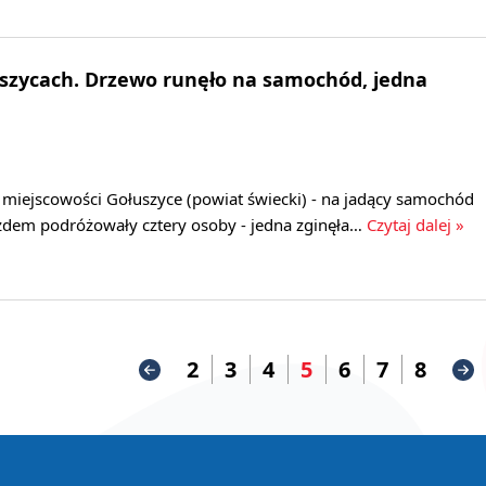
uszycach. Drzewo runęło na samochód, jedna
 miejscowości Gołuszyce (powiat świecki) - na jadący samochód
zdem podróżowały cztery osoby - jedna zginęła…
Czytaj dalej »
2
3
4
5
6
7
8