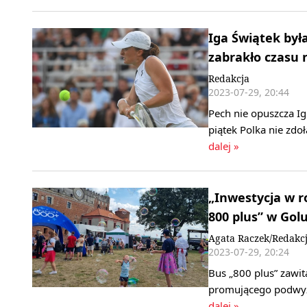
Iga Świątek była
zabrakło czasu
Redakcja
2023-07-29, 20:44
Pech nie opuszcza I
piątek Polka nie zdo
dalej »
„Inwestycja w r
800 plus” w Gol
Agata Raczek/Redakc
2023-07-29, 20:24
Bus „800 plus” zawit
promującego podwyż
dalej »