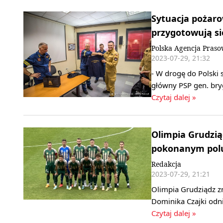
Sytuacja pożaro
przygotowują s
Polska Agencja Pras
2023-07-29, 21:32
- W drogę do Polski
główny PSP gen. bry
Czytaj dalej »
Olimpia Grudzią
pokonanym polu
Redakcja
2023-07-29, 21:21
Olimpia Grudziądz z
Dominika Czajki odn
Czytaj dalej »