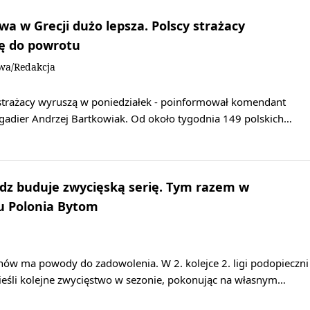
wa w Grecji dużo lepsza. Polscy strażacy
ię do powrotu
owa/Redakcja
 strażacy wyruszą w poniedziałek - poinformował komendant
gadier Andrzej Bartkowiak. Od około tygodnia 149 polskich…
dz buduje zwycięską serię. Tym razem w
 Polonia Bytom
nów ma powody do zadowolenia. W 2. kolejce 2. ligi podopieczni
ieśli kolejne zwycięstwo w sezonie, pokonując na własnym…