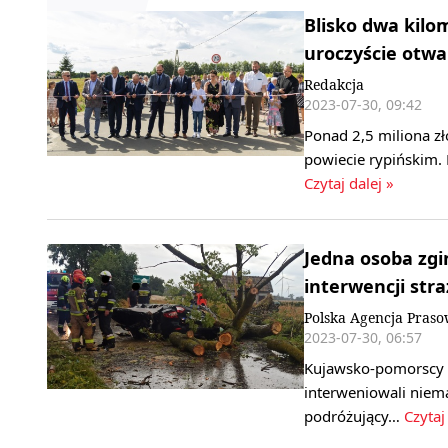
Blisko dwa kilo
uroczyście otwar
Redakcja
2023-07-30, 09:42
Ponad 2,5 miliona z
powiecie rypińskim.
Czytaj dalej »
Jedna osoba zgi
interwencji stra
Polska Agencja Praso
2023-07-30, 06:57
Kujawsko-pomorscy st
interweniowali niema
podróżujący…
Czytaj