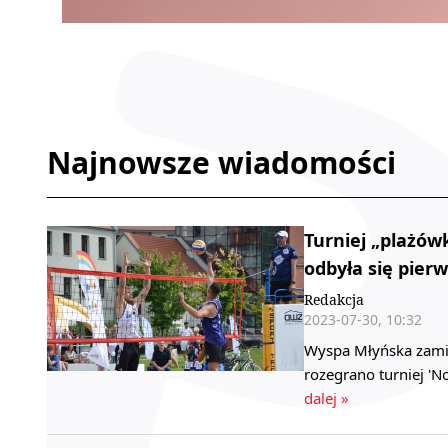
Najnowsze wiadomości
Turniej „plażówk
odbyła się pier
Redakcja
2023-07-30, 10:32
Wyspa Młyńska zamie
rozegrano turniej '
dalej »