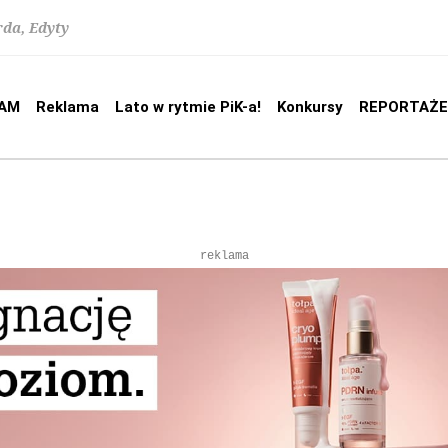
rda, Edyty
AM
Reklama
Lato w rytmie PiK-a!
Konkursy
REPORTAŻE
reklama