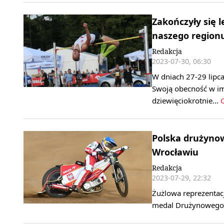
Zakończyły się 
naszego region
Redakcja
2023-07-30, 06:30
W dniach 27-29 lipca
Swoją obecność w im
dziewięciokrotnie…
C
Polska drużyno
Wrocławiu
Redakcja
2023-07-29, 22:32
Żużlowa reprezentacja
medal Drużynowego 