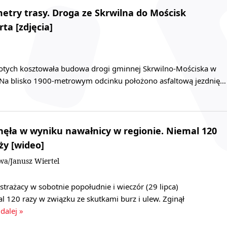
metry trasy. Droga ze Skrwilna do Mościsk
ta [zdjęcia]
łotych kosztowała budowa drogi gminnej Skrwilno-Mościska w
 Na blisko 1900-metrowym odcinku położono asfaltową jezdnię…
nęła w wyniku nawałnicy w regionie. Niemal 120
ży [wideo]
wa/Janusz Wiertel
rażacy w sobotnie popołudnie i wieczór (29 lipca)
l 120 razy w związku ze skutkami burz i ulew. Zginął
 dalej »