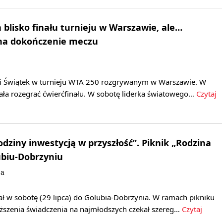
 blisko finału turnieju w Warszawie, ale…
 na dokończenie meczu
gi Świątek w turnieju WTA 250 rozgrywanym w Warszawie. W
łała rozegrać ćwierćfinału. W sobotę liderka światowego…
Czytaj
odziny inwestycją w przyszłość”. Piknik „Rodzina
ubiu-Dobrzyniu
ja
ał w sobotę (29 lipca) do Golubia-Dobrzynia. W ramach pikniku
szenia świadczenia na najmłodszych czekał szereg…
Czytaj