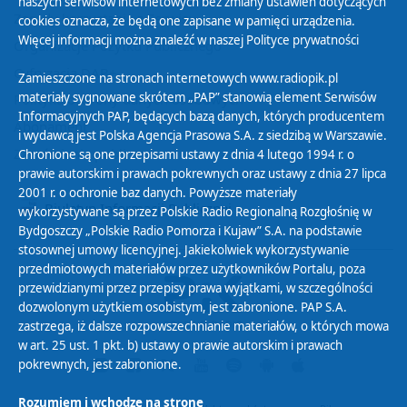
naszych serwisów internetowych bez zmiany ustawień dotyczących
Zasady korzystania z Serwisu
cookies oznacza, że będą one zapisane w pamięci urządzenia.
Więcej informacji można znaleźć w naszej
Polityce prywatności
Organizacje Pożytku Publicznego
Cyfryzacja DAB+
Zamieszczone na stronach internetowych www.radiopik.pl
materiały sygnowane skrótem „PAP” stanowią element Serwisów
Polityka ochrony danych osobowych
Informacyjnych PAP, będących bazą danych, których producentem
Abonament
i wydawcą jest Polska Agencja Prasowa S.A. z siedzibą w Warszawie.
Zamówienia publiczne
Chronione są one przepisami ustawy z dnia 4 lutego 1994 r. o
prawie autorskim i prawach pokrewnych oraz ustawy z dnia 27 lipca
2001 r. o ochronie baz danych. Powyższe materiały
Biuletyn Informacji Publicznej
wykorzystywane są przez Polskie Radio Regionalną Rozgłośnię w
Bydgoszczy „Polskie Radio Pomorza i Kujaw” S.A. na podstawie
stosownej umowy licencyjnej. Jakiekolwiek wykorzystywanie
przedmiotowych materiałów przez użytkowników Portalu, poza
przewidzianymi przez przepisy prawa wyjątkami, w szczególności
dozwolonym użytkiem osobistym, jest zabronione. PAP S.A.
zastrzega, iż dalsze rozpowszechnianie materiałów, o których mowa
w art. 25 ust. 1 pkt. b) ustawy o prawie autorskim i prawach
pokrewnych, jest zabronione.
Rozumiem i wchodzę na stronę