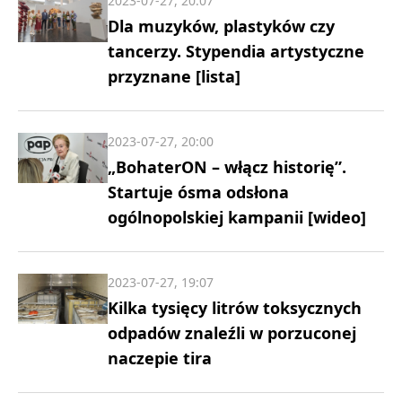
2023-07-27, 20:07
Dla muzyków, plastyków czy
tancerzy. Stypendia artystyczne
przyznane [lista]
2023-07-27, 20:00
„BohaterON – włącz historię”.
Startuje ósma odsłona
ogólnopolskiej kampanii [wideo]
2023-07-27, 19:07
Kilka tysięcy litrów toksycznych
odpadów znaleźli w porzuconej
naczepie tira