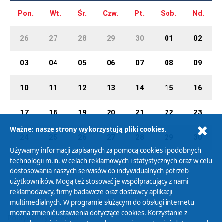
Pon.
Wt.
Śr.
Czw.
Pt.
Sob.
Nd.
26
27
28
29
30
01
02
03
04
05
06
07
08
09
10
11
12
13
14
15
16
17
18
19
20
21
22
23
Ważne: nasze strony wykorzystują pliki cookies.
24
25
26
27
28
29
30
Używamy informacji zapisanych za pomocą cookies i podobnych
technologii m.in. w celach reklamowych i statystycznych oraz w celu
31
01
02
03
04
05
06
dostosowania naszych serwisów do indywidualnych potrzeb
użytkowników. Mogą też stosować je współpracujący z nami
reklamodawcy, firmy badawcze oraz dostawcy aplikacji
multimedialnych. W programie służącym do obsługi internetu
można zmienić ustawienia dotyczące cookies. Korzystanie z
Polityka Prywatności