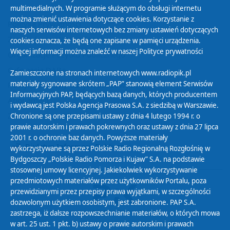
multimedialnych. W programie służącym do obsługi internetu
można zmienić ustawienia dotyczące cookies. Korzystanie z
Polityka Prywatności
naszych serwisów internetowych bez zmiany ustawień dotyczących
Zasady korzystania z Serwisu
cookies oznacza, że będą one zapisane w pamięci urządzenia.
Więcej informacji można znaleźć w naszej
Polityce prywatności
Organizacje Pożytku Publicznego
Cyfryzacja DAB+
Zamieszczone na stronach internetowych www.radiopik.pl
materiały sygnowane skrótem „PAP” stanowią element Serwisów
Polityka ochrony danych osobowych
Informacyjnych PAP, będących bazą danych, których producentem
Abonament
i wydawcą jest Polska Agencja Prasowa S.A. z siedzibą w Warszawie.
Zamówienia publiczne
Chronione są one przepisami ustawy z dnia 4 lutego 1994 r. o
prawie autorskim i prawach pokrewnych oraz ustawy z dnia 27 lipca
2001 r. o ochronie baz danych. Powyższe materiały
Biuletyn Informacji Publicznej
wykorzystywane są przez Polskie Radio Regionalną Rozgłośnię w
Bydgoszczy „Polskie Radio Pomorza i Kujaw” S.A. na podstawie
stosownej umowy licencyjnej. Jakiekolwiek wykorzystywanie
przedmiotowych materiałów przez użytkowników Portalu, poza
przewidzianymi przez przepisy prawa wyjątkami, w szczególności
dozwolonym użytkiem osobistym, jest zabronione. PAP S.A.
zastrzega, iż dalsze rozpowszechnianie materiałów, o których mowa
w art. 25 ust. 1 pkt. b) ustawy o prawie autorskim i prawach