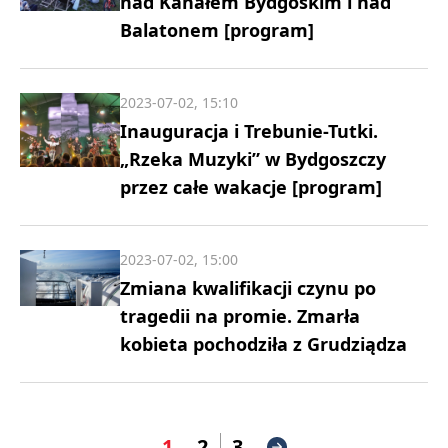
nad Kanałem Bydgoskim i nad
Balatonem [program]
2023-07-02, 15:10
Inauguracja i Trebunie-Tutki.
„Rzeka Muzyki” w Bydgoszczy
przez całe wakacje [program]
2023-07-02, 15:00
Zmiana kwalifikacji czynu po
tragedii na promie. Zmarła
kobieta pochodziła z Grudziądza
1
2
3