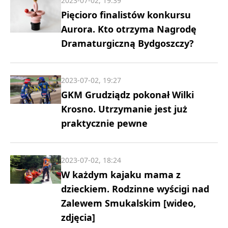
2023-07-02, 19:39
Pięcioro finalistów konkursu
Aurora. Kto otrzyma Nagrodę
Dramaturgiczną Bydgoszczy?
2023-07-02, 19:27
GKM Grudziądz pokonał Wilki
Krosno. Utrzymanie jest już
praktycznie pewne
2023-07-02, 18:24
W każdym kajaku mama z
dzieckiem. Rodzinne wyścigi nad
Zalewem Smukalskim [wideo,
zdjęcia]