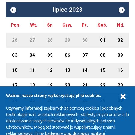
lipiec 2023
Pon.
Wt.
Śr.
Czw.
Pt.
Sob.
Nd.
26
27
28
29
30
01
02
03
04
05
06
07
08
09
10
11
12
13
14
15
16
17
18
19
20
21
22
23
Ważne: nasze strony wykorzystują pliki cookies.
24
25
26
27
28
29
30
Używamy informacji zapisanych za pomocą cookies i podobnych
technologii m.in. w celach reklamowych i statystycznych oraz w celu
31
01
02
03
04
05
06
dostosowania naszych serwisów do indywidualnych potrzeb
użytkowników. Mogą też stosować je współpracujący z nami
reklamodawcy, firmy badawcze oraz dostawcy aplikacji