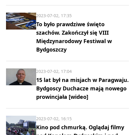
2023-07-02, 17:35
To było prawdziwe święto
szachów. Zakończył się VIII
Międzynarodowy Festiwal w
Bydgoszczy
2023-07-02, 17:04
15 lat był na misjach w Paragwaju.
Bydgoscy Duchacze mają nowego
prowincjała [wideo]
2023-07-02, 16:15
Kino pod chmurką. Oglądaj filmy