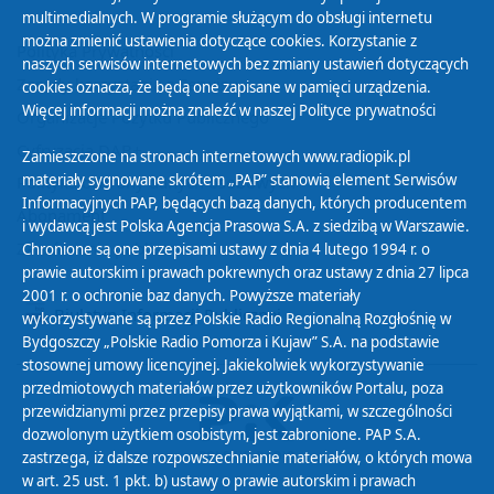
multimedialnych. W programie służącym do obsługi internetu
można zmienić ustawienia dotyczące cookies. Korzystanie z
Polityka Prywatności
naszych serwisów internetowych bez zmiany ustawień dotyczących
Zasady korzystania z Serwisu
cookies oznacza, że będą one zapisane w pamięci urządzenia.
Więcej informacji można znaleźć w naszej
Polityce prywatności
Organizacje Pożytku Publicznego
Cyfryzacja DAB+
Zamieszczone na stronach internetowych www.radiopik.pl
materiały sygnowane skrótem „PAP” stanowią element Serwisów
Polityka ochrony danych osobowych
Informacyjnych PAP, będących bazą danych, których producentem
Abonament
i wydawcą jest Polska Agencja Prasowa S.A. z siedzibą w Warszawie.
Zamówienia publiczne
Chronione są one przepisami ustawy z dnia 4 lutego 1994 r. o
prawie autorskim i prawach pokrewnych oraz ustawy z dnia 27 lipca
2001 r. o ochronie baz danych. Powyższe materiały
Biuletyn Informacji Publicznej
wykorzystywane są przez Polskie Radio Regionalną Rozgłośnię w
Bydgoszczy „Polskie Radio Pomorza i Kujaw” S.A. na podstawie
stosownej umowy licencyjnej. Jakiekolwiek wykorzystywanie
przedmiotowych materiałów przez użytkowników Portalu, poza
przewidzianymi przez przepisy prawa wyjątkami, w szczególności
dozwolonym użytkiem osobistym, jest zabronione. PAP S.A.
zastrzega, iż dalsze rozpowszechnianie materiałów, o których mowa
w art. 25 ust. 1 pkt. b) ustawy o prawie autorskim i prawach