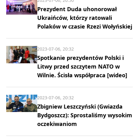
2023-07-06, 20:50
Prezydent Duda uhonorował
Ukraińców, którzy ratowali
Polaków w czasie Rzezi Wołyńskiej
2023-07-06, 20:32
Spotkanie prezydentów Polski i
Litwy przed szczytem NATO w
Wilnie. Ścisła współpraca [wideo]
2023-07-06, 20:32
Zbigniew Leszczyński (Gwiazda
Bydgoszcz): Sprostaliśmy wysokim
oczekiwaniom