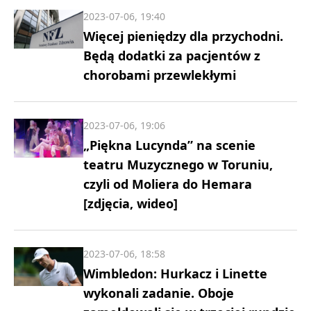
2023-07-06, 19:40
Więcej pieniędzy dla przychodni.
Będą dodatki za pacjentów z
chorobami przewlekłymi
2023-07-06, 19:06
„Piękna Lucynda” na scenie
teatru Muzycznego w Toruniu,
czyli od Moliera do Hemara
[zdjęcia, wideo]
2023-07-06, 18:58
Wimbledon: Hurkacz i Linette
wykonali zadanie. Oboje