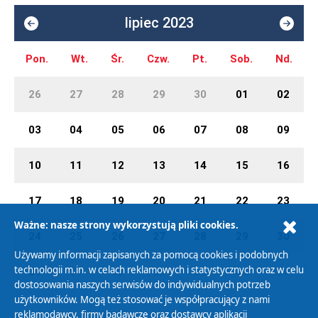
lipiec 2023
Pon.
Wt.
Śr.
Czw.
Pt.
Sob.
Nd.
26
27
28
29
30
01
02
03
04
05
06
07
08
09
10
11
12
13
14
15
16
17
18
19
20
21
22
23
Ważne: nasze strony wykorzystują pliki cookies.
24
25
26
27
28
29
30
Używamy informacji zapisanych za pomocą cookies i podobnych
technologii m.in. w celach reklamowych i statystycznych oraz w celu
31
01
02
03
04
05
06
dostosowania naszych serwisów do indywidualnych potrzeb
użytkowników. Mogą też stosować je współpracujący z nami
reklamodawcy, firmy badawcze oraz dostawcy aplikacji