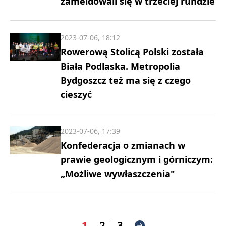
zameldowali się w trzeciej rundzie
2023-07-06, 18:12
Rowerową Stolicą Polski została
Biała Podlaska. Metropolia
Bydgoszcz też ma się z czego
cieszyć
2023-07-06, 17:39
Konfederacja o zmianach w
prawie geologicznym i górniczym:
„Możliwe wywłaszczenia"
1
2
3