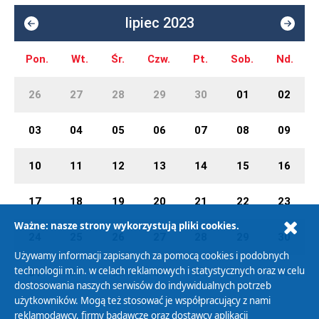
lipiec 2023
Pon.
Wt.
Śr.
Czw.
Pt.
Sob.
Nd.
26
27
28
29
30
01
02
03
04
05
06
07
08
09
10
11
12
13
14
15
16
17
18
19
20
21
22
23
Ważne: nasze strony wykorzystują pliki cookies.
24
25
26
27
28
29
30
Używamy informacji zapisanych za pomocą cookies i podobnych
technologii m.in. w celach reklamowych i statystycznych oraz w celu
31
01
02
03
04
05
06
dostosowania naszych serwisów do indywidualnych potrzeb
użytkowników. Mogą też stosować je współpracujący z nami
reklamodawcy, firmy badawcze oraz dostawcy aplikacji