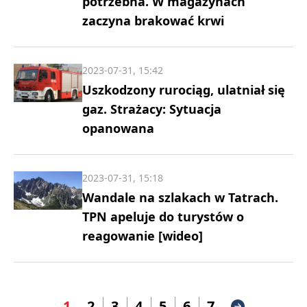
potrzebna. W magazynach
zaczyna brakować krwi
2023-07-31, 15:42
Uszkodzony rurociąg, ulatniał się
gaz. Strażacy: Sytuacja
opanowana
2023-07-31, 15:18
Wandale na szlakach w Tatrach.
TPN apeluje do turystów o
reagowanie [wideo]
1
2
3
4
5
6
7