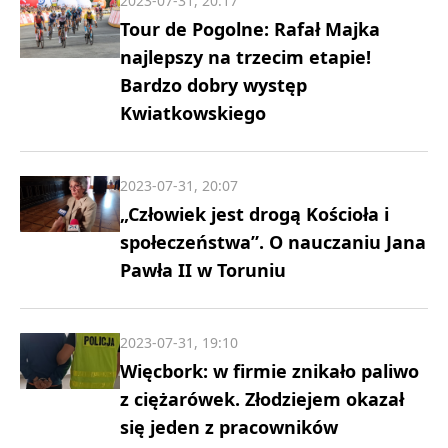
2023-07-31, 20:17
Tour de Pogolne: Rafał Majka
najlepszy na trzecim etapie!
Bardzo dobry występ
Kwiatkowskiego
2023-07-31, 20:07
„Człowiek jest drogą Kościoła i
społeczeństwa”. O nauczaniu Jana
Pawła II w Toruniu
2023-07-31, 19:10
Więcbork: w firmie znikało paliwo
z ciężarówek. Złodziejem okazał
się jeden z pracowników