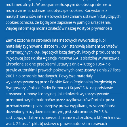
multimedialnych. W programie służącym do obsługi internetu
można zmienić ustawienia dotyczące cookies. Korzystanie z
Polityka Prywatności
naszych serwisów internetowych bez zmiany ustawień dotyczących
Zasady korzystania z Serwisu
cookies oznacza, że będą one zapisane w pamięci urządzenia.
Więcej informacji można znaleźć w naszej
Polityce prywatności
Organizacje Pożytku Publicznego
Cyfryzacja DAB+
Zamieszczone na stronach internetowych www.radiopik.pl
materiały sygnowane skrótem „PAP” stanowią element Serwisów
Polityka ochrony danych osobowych
Informacyjnych PAP, będących bazą danych, których producentem
Abonament
i wydawcą jest Polska Agencja Prasowa S.A. z siedzibą w Warszawie.
Zamówienia publiczne
Chronione są one przepisami ustawy z dnia 4 lutego 1994 r. o
prawie autorskim i prawach pokrewnych oraz ustawy z dnia 27 lipca
2001 r. o ochronie baz danych. Powyższe materiały
Biuletyn Informacji Publicznej
wykorzystywane są przez Polskie Radio Regionalną Rozgłośnię w
Bydgoszczy „Polskie Radio Pomorza i Kujaw” S.A. na podstawie
stosownej umowy licencyjnej. Jakiekolwiek wykorzystywanie
przedmiotowych materiałów przez użytkowników Portalu, poza
przewidzianymi przez przepisy prawa wyjątkami, w szczególności
dozwolonym użytkiem osobistym, jest zabronione. PAP S.A.
zastrzega, iż dalsze rozpowszechnianie materiałów, o których mowa
w art. 25 ust. 1 pkt. b) ustawy o prawie autorskim i prawach