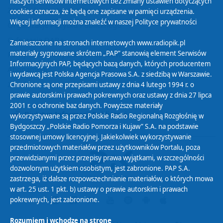
naszych serwisów internetowych bez zmiany ustawień dotyczących
Zasady korzystania z Serwisu
cookies oznacza, że będą one zapisane w pamięci urządzenia.
Więcej informacji można znaleźć w naszej
Polityce prywatności
Organizacje Pożytku Publicznego
Cyfryzacja DAB+
Zamieszczone na stronach internetowych www.radiopik.pl
materiały sygnowane skrótem „PAP” stanowią element Serwisów
Polityka ochrony danych osobowych
Informacyjnych PAP, będących bazą danych, których producentem
Abonament
i wydawcą jest Polska Agencja Prasowa S.A. z siedzibą w Warszawie.
Zamówienia publiczne
Chronione są one przepisami ustawy z dnia 4 lutego 1994 r. o
prawie autorskim i prawach pokrewnych oraz ustawy z dnia 27 lipca
2001 r. o ochronie baz danych. Powyższe materiały
Biuletyn Informacji Publicznej
wykorzystywane są przez Polskie Radio Regionalną Rozgłośnię w
Bydgoszczy „Polskie Radio Pomorza i Kujaw” S.A. na podstawie
stosownej umowy licencyjnej. Jakiekolwiek wykorzystywanie
przedmiotowych materiałów przez użytkowników Portalu, poza
przewidzianymi przez przepisy prawa wyjątkami, w szczególności
dozwolonym użytkiem osobistym, jest zabronione. PAP S.A.
zastrzega, iż dalsze rozpowszechnianie materiałów, o których mowa
w art. 25 ust. 1 pkt. b) ustawy o prawie autorskim i prawach
pokrewnych, jest zabronione.
Rozumiem i wchodzę na stronę