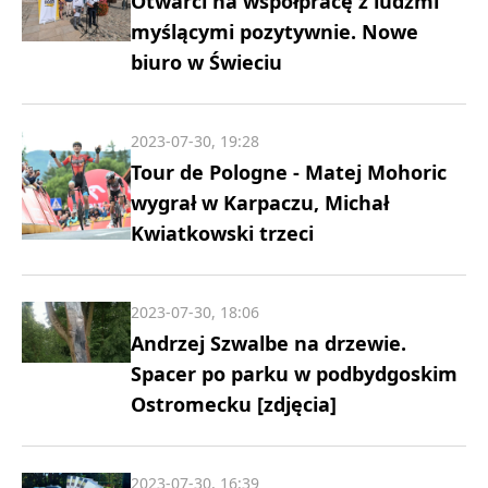
Otwarci na współpracę z ludźmi
myślącymi pozytywnie. Nowe
biuro w Świeciu
2023-07-30, 19:28
Tour de Pologne - Matej Mohoric
wygrał w Karpaczu, Michał
Kwiatkowski trzeci
2023-07-30, 18:06
Andrzej Szwalbe na drzewie.
Spacer po parku w podbydgoskim
Ostromecku [zdjęcia]
2023-07-30, 16:39