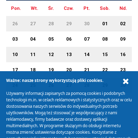
Pon.
Wt.
Śr.
Czw.
Pt.
Sob.
Nd.
26
27
28
29
30
01
02
03
04
05
06
07
08
09
10
11
12
13
14
15
16
17
18
19
20
21
22
23
Ważne: nasze strony wykorzystują pliki cookies.
24
25
26
27
28
29
30
Używamy informacji zapisanych za pomocą cookies i podobnych
technologii m.in. w celach reklamowych i statystycznych oraz w celu
31
01
02
03
04
05
06
dostosowania naszych serwisów do indywidualnych potrzeb
użytkowników. Mogą też stosować je współpracujący z nami
reklamodawcy, firmy badawcze oraz dostawcy aplikacji
multimedialnych. W programie służącym do obsługi internetu
można zmienić ustawienia dotyczące cookies. Korzystanie z
Polityka Prywatności