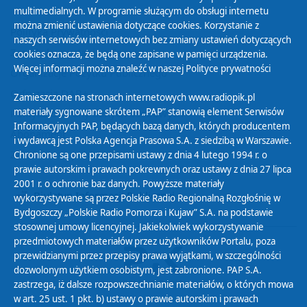
multimedialnych. W programie służącym do obsługi internetu
można zmienić ustawienia dotyczące cookies. Korzystanie z
Polityka Prywatności
naszych serwisów internetowych bez zmiany ustawień dotyczących
Zasady korzystania z Serwisu
cookies oznacza, że będą one zapisane w pamięci urządzenia.
Więcej informacji można znaleźć w naszej
Polityce prywatności
Organizacje Pożytku Publicznego
Cyfryzacja DAB+
Zamieszczone na stronach internetowych www.radiopik.pl
materiały sygnowane skrótem „PAP” stanowią element Serwisów
Polityka ochrony danych osobowych
Informacyjnych PAP, będących bazą danych, których producentem
Abonament
i wydawcą jest Polska Agencja Prasowa S.A. z siedzibą w Warszawie.
Zamówienia publiczne
Chronione są one przepisami ustawy z dnia 4 lutego 1994 r. o
prawie autorskim i prawach pokrewnych oraz ustawy z dnia 27 lipca
2001 r. o ochronie baz danych. Powyższe materiały
Biuletyn Informacji Publicznej
wykorzystywane są przez Polskie Radio Regionalną Rozgłośnię w
Bydgoszczy „Polskie Radio Pomorza i Kujaw” S.A. na podstawie
stosownej umowy licencyjnej. Jakiekolwiek wykorzystywanie
przedmiotowych materiałów przez użytkowników Portalu, poza
przewidzianymi przez przepisy prawa wyjątkami, w szczególności
dozwolonym użytkiem osobistym, jest zabronione. PAP S.A.
zastrzega, iż dalsze rozpowszechnianie materiałów, o których mowa
w art. 25 ust. 1 pkt. b) ustawy o prawie autorskim i prawach