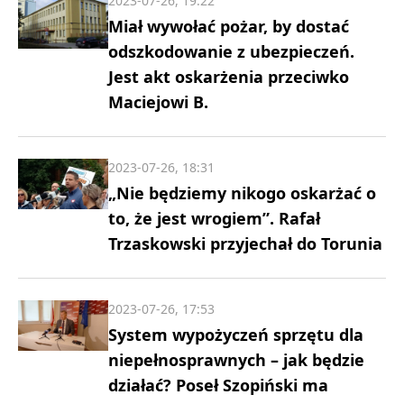
2023-07-26, 19:22
Miał wywołać pożar, by dostać
odszkodowanie z ubezpieczeń.
Jest akt oskarżenia przeciwko
Maciejowi B.
2023-07-26, 18:31
„Nie będziemy nikogo oskarżać o
to, że jest wrogiem”. Rafał
Trzaskowski przyjechał do Torunia
2023-07-26, 17:53
System wypożyczeń sprzętu dla
niepełnosprawnych – jak będzie
działać? Poseł Szopiński ma