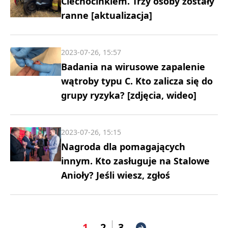
Ciechocinkiem. Trzy osoby zostały
ranne [aktualizacja]
2023-07-26, 15:57
Badania na wirusowe zapalenie
wątroby typu C. Kto zalicza się do
grupy ryzyka? [zdjęcia, wideo]
2023-07-26, 15:15
Nagroda dla pomagających
innym. Kto zasługuje na Stalowe
Anioły? Jeśli wiesz, zgłoś
1
2
3