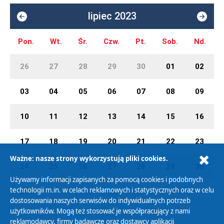
lipiec 2023
Pon.
Wt.
Śr.
Czw.
Pt.
Sob.
Nd.
26
27
28
29
30
01
02
03
04
05
06
07
08
09
10
11
12
13
14
15
16
17
18
19
20
21
22
23
Ważne: nasze strony wykorzystują pliki cookies.
24
25
26
27
28
29
30
Używamy informacji zapisanych za pomocą cookies i podobnych
technologii m.in. w celach reklamowych i statystycznych oraz w celu
31
01
02
03
04
05
06
dostosowania naszych serwisów do indywidualnych potrzeb
użytkowników. Mogą też stosować je współpracujący z nami
reklamodawcy, firmy badawcze oraz dostawcy aplikacji