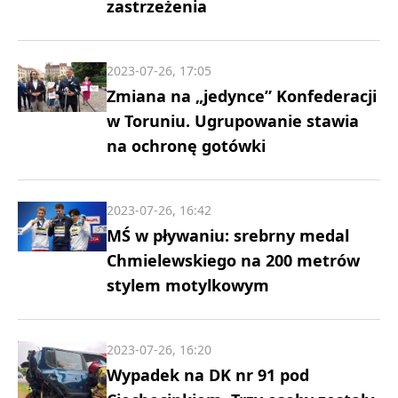
zastrzeżenia
2023-07-26, 17:05
Zmiana na „jedynce” Konfederacji
w Toruniu. Ugrupowanie stawia
na ochronę gotówki
2023-07-26, 16:42
MŚ w pływaniu: srebrny medal
Chmielewskiego na 200 metrów
stylem motylkowym
2023-07-26, 16:20
Wypadek na DK nr 91 pod