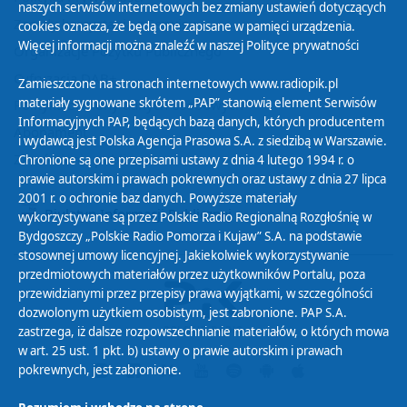
naszych serwisów internetowych bez zmiany ustawień dotyczących
Zasady korzystania z Serwisu
cookies oznacza, że będą one zapisane w pamięci urządzenia.
Więcej informacji można znaleźć w naszej
Polityce prywatności
Organizacje Pożytku Publicznego
Cyfryzacja DAB+
Zamieszczone na stronach internetowych www.radiopik.pl
materiały sygnowane skrótem „PAP” stanowią element Serwisów
Polityka ochrony danych osobowych
Informacyjnych PAP, będących bazą danych, których producentem
Abonament
i wydawcą jest Polska Agencja Prasowa S.A. z siedzibą w Warszawie.
Zamówienia publiczne
Chronione są one przepisami ustawy z dnia 4 lutego 1994 r. o
prawie autorskim i prawach pokrewnych oraz ustawy z dnia 27 lipca
2001 r. o ochronie baz danych. Powyższe materiały
Biuletyn Informacji Publicznej
wykorzystywane są przez Polskie Radio Regionalną Rozgłośnię w
Bydgoszczy „Polskie Radio Pomorza i Kujaw” S.A. na podstawie
stosownej umowy licencyjnej. Jakiekolwiek wykorzystywanie
przedmiotowych materiałów przez użytkowników Portalu, poza
przewidzianymi przez przepisy prawa wyjątkami, w szczególności
dozwolonym użytkiem osobistym, jest zabronione. PAP S.A.
zastrzega, iż dalsze rozpowszechnianie materiałów, o których mowa
w art. 25 ust. 1 pkt. b) ustawy o prawie autorskim i prawach
pokrewnych, jest zabronione.