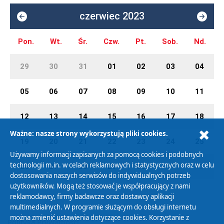
czerwiec 2023
Pon.
Wt.
Śr.
Czw.
Pt.
Sob.
Nd.
29
30
31
01
02
03
04
05
06
07
08
09
10
11
12
13
14
15
16
17
18
Ważne: nasze strony wykorzystują pliki cookies.
19
20
21
22
23
24
25
Używamy informacji zapisanych za pomocą cookies i podobnych
technologii m.in. w celach reklamowych i statystycznych oraz w celu
26
27
28
29
30
01
02
dostosowania naszych serwisów do indywidualnych potrzeb
użytkowników. Mogą też stosować je współpracujący z nami
reklamodawcy, firmy badawcze oraz dostawcy aplikacji
multimedialnych. W programie służącym do obsługi internetu
można zmienić ustawienia dotyczące cookies. Korzystanie z
Polityka Prywatności