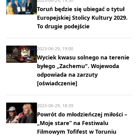
2023-06-29, 19:30
Toruń będzie się ubiegać o tytuł
Europejskiej Stolicy Kultury 2029.
To drugie podejście
2023-06-29, 19:00
Wyciek kwasu solnego na terenie
byłego „Zachemu". Wojewoda
odpowiada na zarzuty
[oświadczenie]
2023-06-29, 18:39
Powrót do młodzieńczej miłości –
„Moje stare” na Festiwalu
Filmowym Tofifest w Toruniu