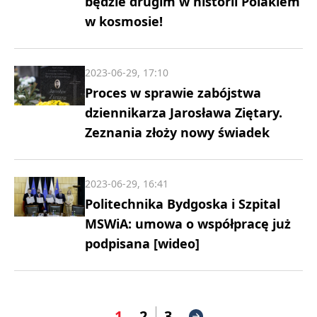
będzie drugim w historii Polakiem
w kosmosie!
2023-06-29, 17:10
Proces w sprawie zabójstwa
dziennikarza Jarosława Ziętary.
Zeznania złoży nowy świadek
2023-06-29, 16:41
Politechnika Bydgoska i Szpital
MSWiA: umowa o współpracę już
podpisana [wideo]
1
2
3