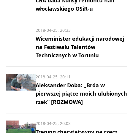
CBA bada kulisy remontu hali
włocławskiego OSiR-u
2018-04-25, 20:33
Wiceminister edukacji narodowej
na Festiwalu Talentów
Technicznych w Toruniu
2018-04-25, 20:11
Aleksander Doba: „Brda w
pierwszej piątce moich ulubionych
rzek” [ROZMOWA]
2018-04-25, 20:03
Trening charytatywny na rzecz