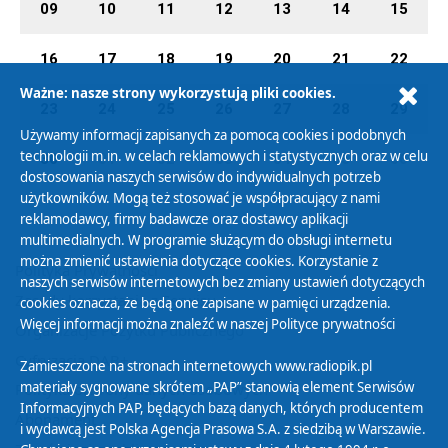
09
10
11
12
13
14
15
16
17
18
19
20
21
22
Ważne: nasze strony wykorzystują pliki cookies.
23
24
25
26
27
28
29
Używamy informacji zapisanych za pomocą cookies i podobnych
technologii m.in. w celach reklamowych i statystycznych oraz w celu
30
01
02
03
04
05
06
dostosowania naszych serwisów do indywidualnych potrzeb
użytkowników. Mogą też stosować je współpracujący z nami
reklamodawcy, firmy badawcze oraz dostawcy aplikacji
multimedialnych. W programie służącym do obsługi internetu
można zmienić ustawienia dotyczące cookies. Korzystanie z
Polityka Prywatności
naszych serwisów internetowych bez zmiany ustawień dotyczących
Zasady korzystania z Serwisu
cookies oznacza, że będą one zapisane w pamięci urządzenia.
Więcej informacji można znaleźć w naszej
Polityce prywatności
Organizacje Pożytku Publicznego
Cyfryzacja DAB+
Zamieszczone na stronach internetowych www.radiopik.pl
materiały sygnowane skrótem „PAP” stanowią element Serwisów
Polityka ochrony danych osobowych
Informacyjnych PAP, będących bazą danych, których producentem
Abonament
i wydawcą jest Polska Agencja Prasowa S.A. z siedzibą w Warszawie.