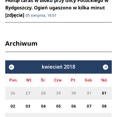
Płonął taras w bloku przy ulicy Potockiego w
Bydgoszczy. Ogień ugaszono w kilka minut
[zdjęcia]
05 sierpnia, 16:01
Archiwum
kwiecień 2018
Pon.
Wt.
Śr.
Czw.
Pt.
Sob.
Nd.
26
27
28
29
30
31
01
02
03
04
05
06
07
08