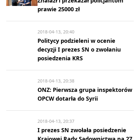
Znalazł i przekazał policjantom
prawie 25000 zł
2018-04-13, 20:40
Politycy podzieleni w ocenie
decyzji I prezes SN o zwołaniu
posiedzenia KRS
2018-04-13, 20:38
ONZ: Pierwsza grupa inspektorów
OPCW dotarła do Syrii
2018-04-13, 20:37
I prezes SN zwołała posiedzenie
Krajowej Rady Sądownictwa na 27