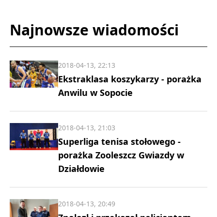
Najnowsze wiadomości
2018-04-13, 22:13
Ekstraklasa koszykarzy - porażka
Anwilu w Sopocie
2018-04-13, 21:03
Superliga tenisa stołowego -
porażka Zooleszcz Gwiazdy w
Działdowie
2018-04-13, 20:49