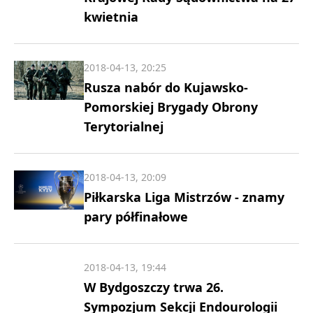
kwietnia
2018-04-13, 20:25
Rusza nabór do Kujawsko-
Pomorskiej Brygady Obrony
Terytorialnej
2018-04-13, 20:09
Piłkarska Liga Mistrzów - znamy
pary półfinałowe
2018-04-13, 19:44
W Bydgoszczy trwa 26.
Sympozjum Sekcji Endourologii