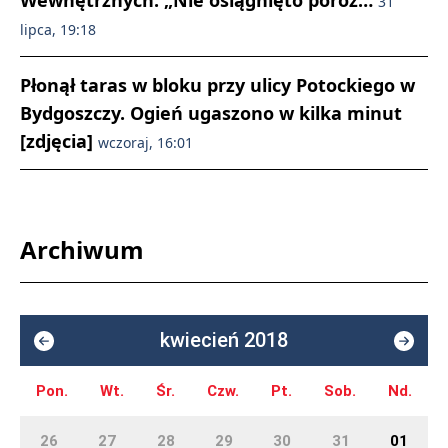
Wewnętrznych. „Nie osiągnięto poroz…
31
lipca, 19:18
Płonął taras w bloku przy ulicy Potockiego w
Bydgoszczy. Ogień ugaszono w kilka minut
[zdjęcia]
wczoraj, 16:01
Archiwum
kwiecień 2018
Pon.
Wt.
Śr.
Czw.
Pt.
Sob.
Nd.
26
27
28
29
30
31
01