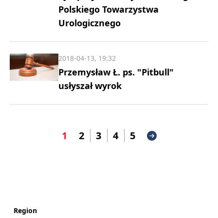
Polskiego Towarzystwa
Urologicznego
2018-04-13, 19:32
Przemysław Ł. ps. "Pitbull"
usłyszał wyrok
1
2
3
4
5
Region