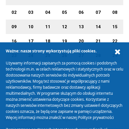
02
03
04
05
06
07
08
09
10
11
12
13
14
15
16
17
18
19
20
21
22
Ważne: nasze strony wykorzystują pliki cookies.
23
24
25
26
27
28
29
Używamy informacji zapisanych za pomocą cookies i podobnych
technologii m.in. w celach reklamowych i statystycznych oraz w celu
30
01
02
03
04
05
06
dostosowania naszych serwisów do indywidualnych potrzeb
użytkowników. Mogą też stosować je współpracujący z nami
reklamodawcy, firmy badawcze oraz dostawcy aplikacji
multimedialnych. W programie służącym do obsługi internetu
można zmienić ustawienia dotyczące cookies. Korzystanie z
Polityka Prywatności
naszych serwisów internetowych bez zmiany ustawień dotyczących
Zasady korzystania z Serwisu
cookies oznacza, że będą one zapisane w pamięci urządzenia.
Więcej informacji można znaleźć w naszej
Polityce prywatności
Organizacje Pożytku Publicznego
Cyfryzacja DAB+