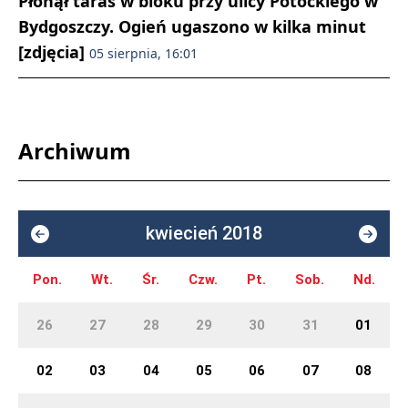
Płonął taras w bloku przy ulicy Potockiego w
Bydgoszczy. Ogień ugaszono w kilka minut
[zdjęcia]
05 sierpnia, 16:01
Archiwum
kwiecień 2018
Pon.
Wt.
Śr.
Czw.
Pt.
Sob.
Nd.
26
27
28
29
30
31
01
02
03
04
05
06
07
08