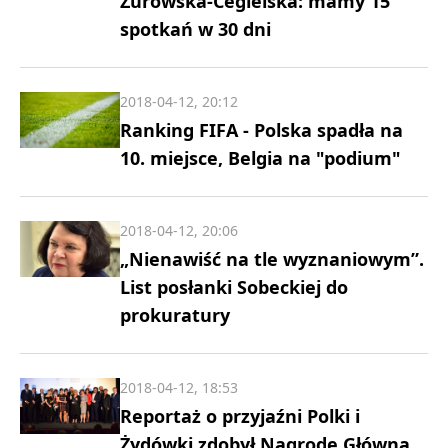
Żurowska-Cegielska: mamy 15
spotkań w 30 dni
2018-04-12, 20:12
Ranking FIFA - Polska spadła na
10. miejsce, Belgia na "podium"
2018-04-12, 20:06
„Nienawiść na tle wyznaniowym”.
List posłanki Sobeckiej do
prokuratury
2018-04-12, 18:53
Reportaż o przyjaźni Polki i
Żydówki zdobył Nagrodę Główną