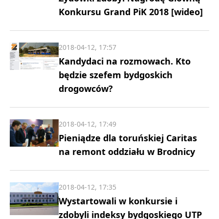
Konkursu Grand PiK 2018 [wideo]
2018-04-12, 17:57
Kandydaci na rozmowach. Kto
będzie szefem bydgoskich
drogowców?
2018-04-12, 17:49
Pieniądze dla toruńskiej Caritas
na remont oddziału w Brodnicy
2018-04-12, 17:35
Wystartowali w konkursie i
zdobyli indeksy bydgoskiego UTP