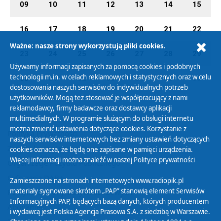
09
10
11
12
13
14
15
16
17
18
19
20
21
22
Ważne: nasze strony wykorzystują pliki cookies.
23
24
25
26
27
28
29
Używamy informacji zapisanych za pomocą cookies i podobnych
technologii m.in. w celach reklamowych i statystycznych oraz w celu
30
01
02
03
04
05
06
dostosowania naszych serwisów do indywidualnych potrzeb
użytkowników. Mogą też stosować je współpracujący z nami
reklamodawcy, firmy badawcze oraz dostawcy aplikacji
multimedialnych. W programie służącym do obsługi internetu
można zmienić ustawienia dotyczące cookies. Korzystanie z
Polityka Prywatności
naszych serwisów internetowych bez zmiany ustawień dotyczących
Zasady korzystania z Serwisu
cookies oznacza, że będą one zapisane w pamięci urządzenia.
Więcej informacji można znaleźć w naszej
Polityce prywatności
Organizacje Pożytku Publicznego
Cyfryzacja DAB+
Zamieszczone na stronach internetowych www.radiopik.pl
materiały sygnowane skrótem „PAP” stanowią element Serwisów
Polityka ochrony danych osobowych
Informacyjnych PAP, będących bazą danych, których producentem
Abonament
i wydawcą jest Polska Agencja Prasowa S.A. z siedzibą w Warszawie.