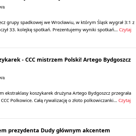
owa
z grupy spadkowej we Wrocławiu, w którym Śląsk wygrał 3:1 z
czył 33. kolejkę spotkań. Prezentujemy wyniki spotkań…
Czytaj
zykarek - CCC mistrzem Polski! Artego Bydgoszcz
owa
m ekstraklasy koszykarek drużyna Artego Bydgoszcz przegrała
 CCC Polkowice. Całą rywalizację o złoto polkowiczanki…
Czytaj
łem prezydenta Dudy głównym akcentem