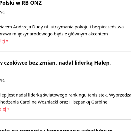
Polski w RB ONZ
owa
ziałem Andrzeja Dudy nt. utrzymania pokoju i bezpieczeństwa
a prawa międzynarodowego będzie głównym akcentem
lej »
w czołówce bez zmian, nadal liderką Halep,
owa
p jest nadal liderką światowego rankingu tenisistek. Wyprzedz
hodzenia Caroline Wozniacki oraz Hiszpankę Garbine
alej »
iasta na remonty i konserwacje zabytków w