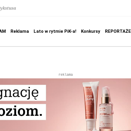
Sykstusa
AM
Reklama
Lato w rytmie PiK-a!
Konkursy
REPORTAŻE
reklama