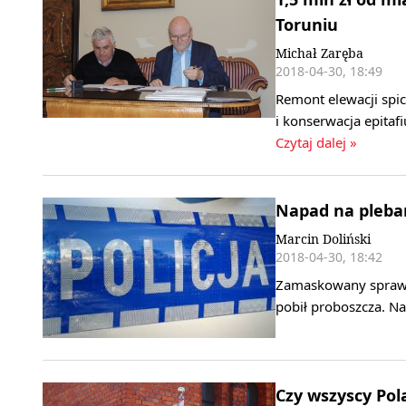
Toruniu
Michał Zaręba
2018-04-30, 18:49
Remont elewacji spi
i konserwacja epitaf
Czytaj dalej »
Napad na pleba
Marcin Doliński
2018-04-30, 18:42
Zamaskowany sprawca
pobił proboszcza. Na
Czy wszyscy Pola