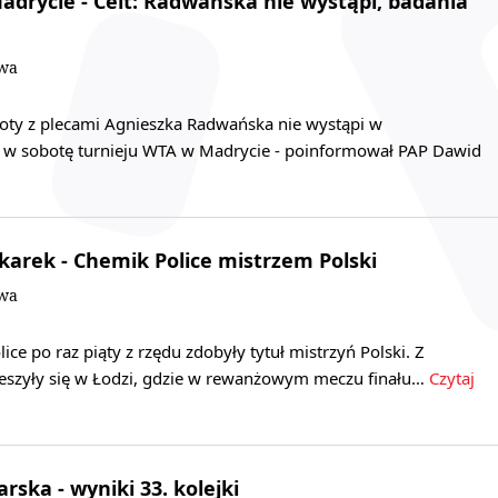
adrycie - Celt: Radwańska nie wystąpi, badania
owa
poty z plecami Agnieszka Radwańska nie wystąpi w
 w sobotę turnieju WTA w Madrycie - poinformował PAP Dawid
tkarek - Chemik Police mistrzem Polski
owa
ice po raz piąty z rzędu zdobyły tytuł mistrzyń Polski. Z
ieszyły się w Łodzi, gdzie w rewanżowym meczu finału…
Czytaj
arska - wyniki 33. kolejki