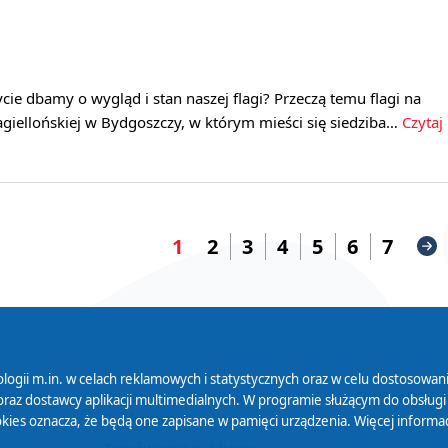
cie dbamy o wygląd i stan naszej flagi? Przeczą temu flagi na
agiellońskiej w Bydgoszczy, w którym mieści się siedziba…
Czytaj
1
2
3
4
5
6
7
logii m.in. w celach reklamowych i statystycznych oraz w celu dostosow
 Serwisu
Organizacje Pożytku
Cyfryzacja D
raz dostawcy aplikacji multimedialnych. W programie służącym do obsługi
Publicznego
ies oznacza, że będą one zapisane w pamięci urządzenia. Więcej informac
Zamówienia publiczne