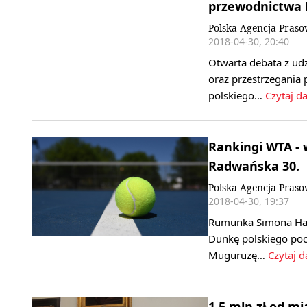
przewodnictwa 
Polska Agencja Pras
2018-04-30, 20:40
Otwarta debata z ud
oraz przestrzegani
polskiego…
Czytaj da
Rankingi WTA - 
Radwańska 30.
Polska Agencja Pras
2018-04-30, 19:37
Rumunka Simona Hale
Dunkę polskiego poc
Muguruzę…
Czytaj d
1,5 mln zł od m