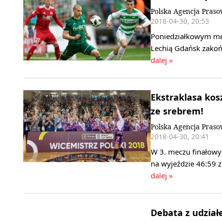
Polska Agencja Pras
2018-04-30, 20:53
Poniedziałkowym mec
Lechią Gdańsk zakoń
dalej »
Ekstraklasa kos
ze srebrem!
Polska Agencja Pras
2018-04-30, 20:41
W 3. meczu finałowy
na wyjeździe 46:59 z
dalej »
Debata z udzia