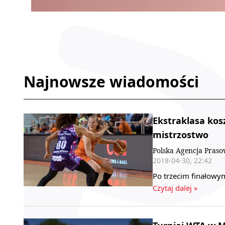
Najnowsze wiadomości
Ekstraklasa kos
mistrzostwo
Polska Agencja Pras
2018-04-30, 22:42
Po trzecim finałowy
Czytaj dalej »