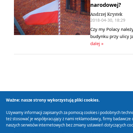
narodowej?
Andrzej Krystek
2018-04-30, 18:29
Czy my Polacy należy
budynku przy ulicy J
dalej »
Ważne: nasze strony wykorzystują pliki cookies.
Używamy informacji zapisanych za pomocą cookies i podobnych techno
Polityka Prywatności
Zasady korzystania z
też stosować je współpracujący z nami reklamodawcy, firmy badawcze o
naszych serwisów internetowych bez zmiany ustawień dotyczących cook
Polityka ochrony danych
Abonament