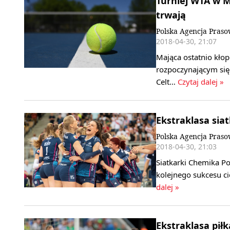
Turniej WTA w M
trwają
Polska Agencja Pras
2018-04-30, 21:07
Mająca ostatnio kło
rozpoczynającym się
Celt…
Czytaj dalej »
Ekstraklasa sia
Polska Agencja Pras
2018-04-30, 21:03
Siatkarki Chemika Pol
kolejnego sukcesu c
dalej »
Ekstraklasa piłk