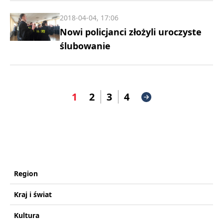
2018-04-04, 17:06
Nowi policjanci złożyli uroczyste
ślubowanie
1
2
3
4
Region
Kraj i świat
Kultura