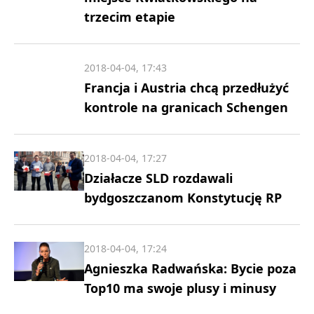
trzecim etapie
2018-04-04, 17:43
Francja i Austria chcą przedłużyć
kontrole na granicach Schengen
2018-04-04, 17:27
Działacze SLD rozdawali
bydgoszczanom Konstytucję RP
2018-04-04, 17:24
Agnieszka Radwańska: Bycie poza
Top10 ma swoje plusy i minusy