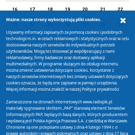
16
17
18
19
20
21
22
Ważne: nasze strony wykorzystują pliki cookies.
23
24
25
26
27
28
29
Używamy informacji zapisanych za pomocą cookies i podobnych
technologii m.in. w celach reklamowych i statystycznych oraz w celu
30
01
02
03
04
05
06
dostosowania naszych serwisów do indywidualnych potrzeb
użytkowników. Mogą też stosować je współpracujący z nami
reklamodawcy, firmy badawcze oraz dostawcy aplikacji
multimedialnych. W programie służącym do obsługi internetu
można zmienić ustawienia dotyczące cookies. Korzystanie z
Polityka Prywatności
naszych serwisów internetowych bez zmiany ustawień dotyczących
Zasady korzystania z Serwisu
cookies oznacza, że będą one zapisane w pamięci urządzenia.
Więcej informacji można znaleźć w naszej
Polityce prywatności
Organizacje Pożytku Publicznego
Cyfryzacja DAB+
Zamieszczone na stronach internetowych www.radiopik.pl
materiały sygnowane skrótem „PAP” stanowią element Serwisów
Polityka ochrony danych osobowych
Informacyjnych PAP, będących bazą danych, których producentem
Abonament
i wydawcą jest Polska Agencja Prasowa S.A. z siedzibą w Warszawie.
Zamówienia publiczne
Chronione są one przepisami ustawy z dnia 4 lutego 1994 r. o
prawie autorskim i prawach pokrewnych oraz ustawy z dnia 27 lipca