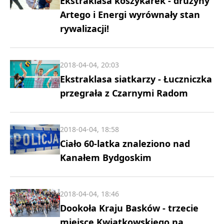
Ekstraklasa koszykarek - drużyny
Artego i Energi wyrównały stan
rywalizacji!
2018-04-04, 20:03
Ekstraklasa siatkarzy - Łuczniczka
przegrała z Czarnymi Radom
2018-04-04, 18:58
Ciało 60-latka znaleziono nad
Kanałem Bydgoskim
2018-04-04, 18:46
Dookoła Kraju Basków - trzecie
miejsce Kwiatkowskiego na