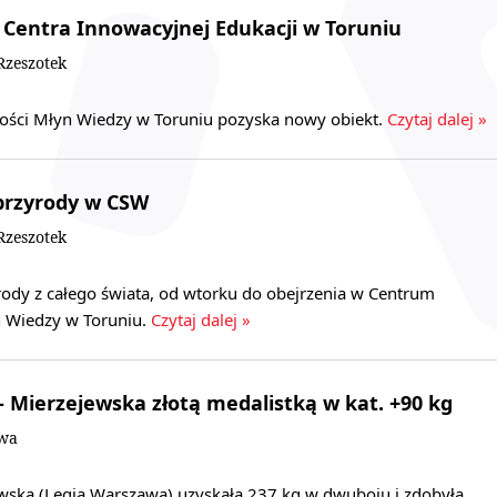
 Centra Innowacyjnej Edukacji w Toruniu
zeszotek
ści Młyn Wiedzy w Toruniu pozyska nowy obiekt.
Czytaj dalej »
 przyrody w CSW
zeszotek
yrody z całego świata, od wtorku do obejrzenia w Centrum
 Wiedzy w Toruniu.
Czytaj dalej »
- Mierzejewska złotą medalistką w kat. +90 kg
owa
wska (Legia Warszawa) uzyskała 237 kg w dwuboju i zdobyła