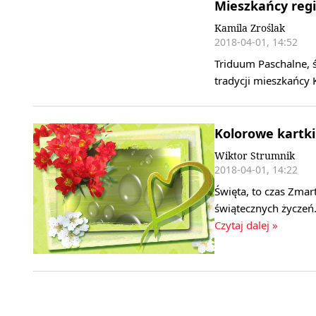
Mieszkańcy regi
Kamila Zroślak
2018-04-01, 14:52
Triduum Paschalne, 
tradycji mieszkańcy 
Kolorowe kartki
Wiktor Strumnik
2018-04-01, 14:22
Święta, to czas Zmar
świątecznych życzeń
Czytaj dalej »