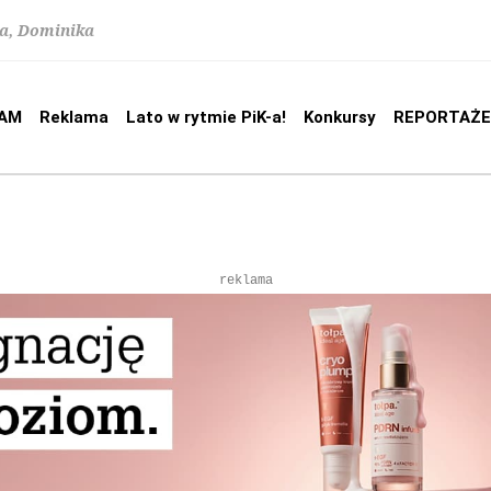
na, Dominika
AM
Reklama
Lato w rytmie PiK-a!
Konkursy
REPORTAŻE
reklama