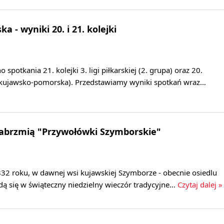
rska - wyniki 20. i 21. kolejki
potkania 21. kolejki 3. ligi piłkarskiej (2. grupa) oraz 20.
upa kujawsko-pomorska). Przedstawiamy wyniki spotkań wraz…
 zabrzmią "Przywołówki Szymborskie"
832 roku, w dawnej wsi kujawskiej Szymborze - obecnie osiedlu
dą się w świąteczny niedzielny wieczór tradycyjne…
Czytaj dalej »