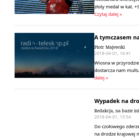
złoty medal w kat. 
Czytaj dalej »
A tymczasem na
Piotr Majewski
2018-04-01, 16:41
Wiosna w przyrodzie 
dostarcza nam mult
dalej »
Wypadek na drod
Redakcja, na bazie i
2018-04-01, 15:54
Do czołowego zderz
na drodze krajowej 