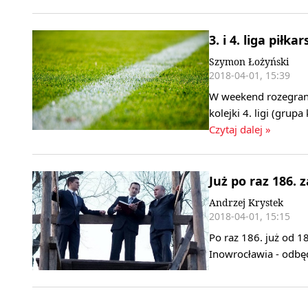
3. i 4. liga piłka
Szymon Łożyński
2018-04-01, 15:39
W weekend rozegrano s
kolejki 4. ligi (gr
Czytaj dalej »
Już po raz 186.
Andrzej Krystek
2018-04-01, 15:15
Po raz 186. już od 1
Inowrocławia - odbę