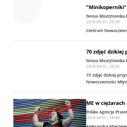
"Minikoperniki"
Iwona Muszytowska-R
2018-04-01, 20:34
Centrum Nowoczesno
70 zdjęć dzikiej
Iwona Muszytowska-R
2018-04-01, 20:32
70 zdjęć dzikiej prz
Nowoczesności Młyn
ME w ciężarach 
Polska Agencja Pras
2018-04-01, 16:44
Aleksandra Mierzeje