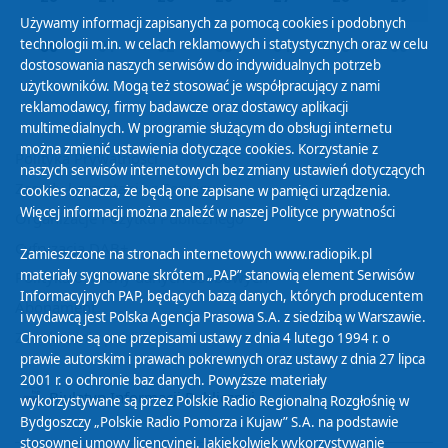
Używamy informacji zapisanych za pomocą cookies i podobnych
technologii m.in. w celach reklamowych i statystycznych oraz w celu
30
01
02
03
04
05
06
dostosowania naszych serwisów do indywidualnych potrzeb
użytkowników. Mogą też stosować je współpracujący z nami
reklamodawcy, firmy badawcze oraz dostawcy aplikacji
multimedialnych. W programie służącym do obsługi internetu
można zmienić ustawienia dotyczące cookies. Korzystanie z
Polityka Prywatności
naszych serwisów internetowych bez zmiany ustawień dotyczących
Zasady korzystania z Serwisu
cookies oznacza, że będą one zapisane w pamięci urządzenia.
Więcej informacji można znaleźć w naszej
Polityce prywatności
Organizacje Pożytku Publicznego
Cyfryzacja DAB+
Zamieszczone na stronach internetowych www.radiopik.pl
materiały sygnowane skrótem „PAP” stanowią element Serwisów
Polityka ochrony danych osobowych
Informacyjnych PAP, będących bazą danych, których producentem
Abonament
i wydawcą jest Polska Agencja Prasowa S.A. z siedzibą w Warszawie.
Zamówienia publiczne
Chronione są one przepisami ustawy z dnia 4 lutego 1994 r. o
prawie autorskim i prawach pokrewnych oraz ustawy z dnia 27 lipca
2001 r. o ochronie baz danych. Powyższe materiały
Biuletyn Informacji Publicznej
wykorzystywane są przez Polskie Radio Regionalną Rozgłośnię w
Bydgoszczy „Polskie Radio Pomorza i Kujaw” S.A. na podstawie
stosownej umowy licencyjnej. Jakiekolwiek wykorzystywanie