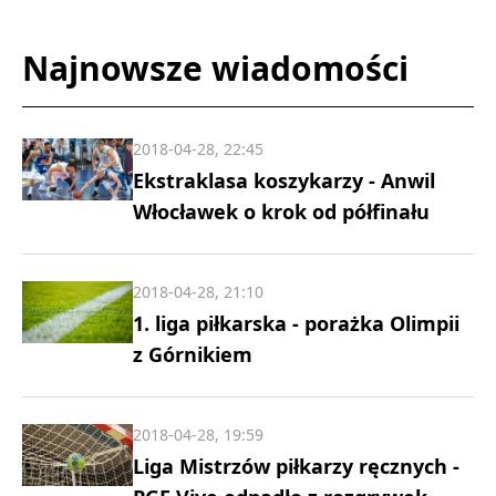
Najnowsze wiadomości
2018-04-28, 22:45
Ekstraklasa koszykarzy - Anwil
Włocławek o krok od półfinału
2018-04-28, 21:10
1. liga piłkarska - porażka Olimpii
z Górnikiem
2018-04-28, 19:59
Liga Mistrzów piłkarzy ręcznych -