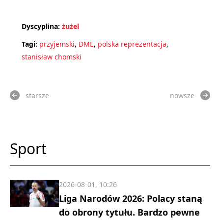
Dyscyplina:
żużel
Tagi:
przyjemski
,
DME
,
polska reprezentacja
,
stanisław chomski
starsze
nowsze
Sport
2026-08-01, 10:26
Liga Narodów 2026: Polacy staną
do obrony tytułu. Bardzo pewne