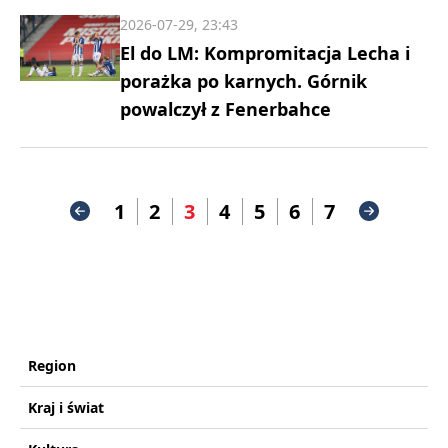
2026-07-29, 23:43
El do LM: Kompromitacja Lecha i
porażka po karnych. Górnik
powalczył z Fenerbahce
1
2
3
4
5
6
7
Region
Kraj i świat