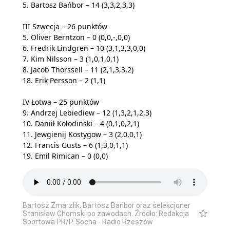
5. Bartosz Bańbor – 14 (3,3,2,3,3)
III Szwecja – 26 punktów
5. Oliver Berntzon – 0 (0,0,-,0,0)
6. Fredrik Lindgren – 10 (3,1,3,3,0,0)
7. Kim Nilsson – 3 (1,0,1,0,1)
8. Jacob Thorssell – 11 (2,1,3,3,2)
18. Erik Persson – 2 (1,1)
IV Łotwa – 25 punktów
9. Andrzej Lebiediew – 12 (1,3,2,1,2,3)
10. Daniił Kołodinski – 4 (0,1,0,2,1)
11. Jewgienij Kostygow – 3 (2,0,0,1)
12. Francis Gusts – 6 (1,3,0,1,1)
19. Emil Rimican – 0 (0,0)
Bartosz Zmarzlik, Bartosz Bańbor oraz selekcjoner
Stanisław Chomski po zawodach. Źródło: Redakcja
Sportowa PR/P. Socha - Radio Rzeszów