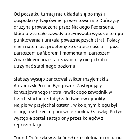
Od początku turniej nie układał się po myśli
gospodarzy. Najrówniej prezentowali się Duńczycy,
drużyna prowadzona przez Nickiego Pedersena,
która przez całe zawody utrzymywała wysokie tempo
punktowania i unikała poważniejszych strat. Polacy
mieli natomiast problemy ze skutecznością — poza
Bartoszem Bańborem i momentami Bartoszem
Zmarzlikiem pozostali zawodnicy nie potrafili
utrzymać stabilnego poziomu.
Słabszy występ zanotował Wiktor Przyjemski z
Abramczyk Polonii Bydgoszcz. Zastępujący
kontuzjowanego Piotra Pawlickiego zawodnik w
trzech startach zdobył zaledwie dwa punkty.
Najpierw przyjechał ostatni, w kolejnym biegu był
drugi, a w trzecim ponownie zamknął stawkę. Po tym
występie został zastąpiony przez kolegów z
reprezentacji.
Triumf Duńczyków zakończył czteroletnią dominację