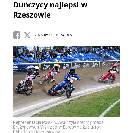
Duńczycy najlepsi w
Rzeszowie
2026-05-09, 19:54 WS
Reprezentacja Polski wywalczyła srebrny medal
Drużynowych Mistrzostw Europy na żużlu/fot.
PAP/Darek Delmanowicz