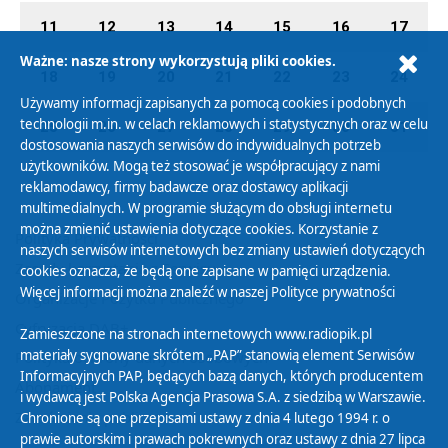
11
12
13
14
15
16
17
Ważne: nasze strony wykorzystują pliki cookies.
18
19
20
21
22
23
24
Używamy informacji zapisanych za pomocą cookies i podobnych
technologii m.in. w celach reklamowych i statystycznych oraz w celu
25
26
27
28
29
30
31
dostosowania naszych serwisów do indywidualnych potrzeb
użytkowników. Mogą też stosować je współpracujący z nami
reklamodawcy, firmy badawcze oraz dostawcy aplikacji
multimedialnych. W programie służącym do obsługi internetu
można zmienić ustawienia dotyczące cookies. Korzystanie z
Polityka Prywatności
naszych serwisów internetowych bez zmiany ustawień dotyczących
Zasady korzystania z Serwisu
cookies oznacza, że będą one zapisane w pamięci urządzenia.
Więcej informacji można znaleźć w naszej
Polityce prywatności
Organizacje Pożytku Publicznego
Cyfryzacja DAB+
Zamieszczone na stronach internetowych www.radiopik.pl
materiały sygnowane skrótem „PAP” stanowią element Serwisów
Polityka ochrony danych osobowych
Informacyjnych PAP, będących bazą danych, których producentem
Abonament
i wydawcą jest Polska Agencja Prasowa S.A. z siedzibą w Warszawie.
Zamówienia publiczne
Chronione są one przepisami ustawy z dnia 4 lutego 1994 r. o
prawie autorskim i prawach pokrewnych oraz ustawy z dnia 27 lipca