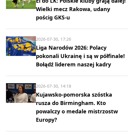
El do LK: Polskie kluby grają dalej!
Wielki mecz Rakowa, udany
pościg GKS-u
2026-07-30, 17:26
Liga Narodów 2026: Polacy
pokonali Ukrainę i są w półfinale!
Bołądź liderem naszej kadry
2026-07-30, 14:18
Kujawsko-pomorska szóstka
rusza do Birmingham. Kto
powalczy o medale mistrzostw
Europy?