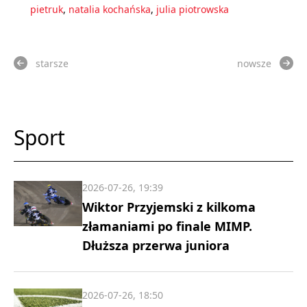
pietruk
,
natalia kochańska
,
julia piotrowska
starsze
nowsze
Sport
2026-07-26, 19:39
Wiktor Przyjemski z kilkoma
złamaniami po finale MIMP.
Dłuższa przerwa juniora
2026-07-26, 18:50