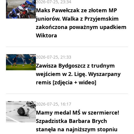
2026-07-25, 23:34
Maks Pawełczak ze złotem MP
juniorów. Walka z Przyjemskim
zakończona poważnym upadkiem
Wiktora
2026-07-25, 21:33
Zawisza Bydgoszcz z trudnym
wejściem w 2. Ligę. Wyszarpany
remis [zdjęcia + wideo]
2026-07-25, 16:17
Mamy medal MŚ w szermierce!
Szpadzistka Barbara Brych
stanęła na najniższym stopniu