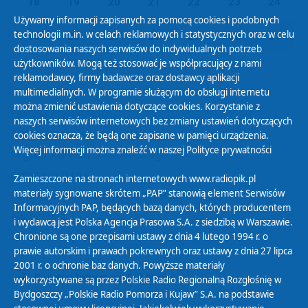
18
19
20
21
22
23
24
Używamy informacji zapisanych za pomocą cookies i podobnych
technologii m.in. w celach reklamowych i statystycznych oraz w celu
25
26
27
28
29
30
31
dostosowania naszych serwisów do indywidualnych potrzeb
użytkowników. Mogą też stosować je współpracujący z nami
reklamodawcy, firmy badawcze oraz dostawcy aplikacji
multimedialnych. W programie służącym do obsługi internetu
można zmienić ustawienia dotyczące cookies. Korzystanie z
Polityka Prywatności
naszych serwisów internetowych bez zmiany ustawień dotyczących
Zasady korzystania z Serwisu
cookies oznacza, że będą one zapisane w pamięci urządzenia.
Więcej informacji można znaleźć w naszej
Polityce prywatności
Organizacje Pożytku Publicznego
Cyfryzacja DAB+
Zamieszczone na stronach internetowych www.radiopik.pl
materiały sygnowane skrótem „PAP” stanowią element Serwisów
Polityka ochrony danych osobowych
Informacyjnych PAP, będących bazą danych, których producentem
Abonament
i wydawcą jest Polska Agencja Prasowa S.A. z siedzibą w Warszawie.
Zamówienia publiczne
Chronione są one przepisami ustawy z dnia 4 lutego 1994 r. o
prawie autorskim i prawach pokrewnych oraz ustawy z dnia 27 lipca
2001 r. o ochronie baz danych. Powyższe materiały
Biuletyn Informacji Publicznej
wykorzystywane są przez Polskie Radio Regionalną Rozgłośnię w
Bydgoszczy „Polskie Radio Pomorza i Kujaw” S.A. na podstawie