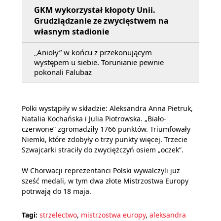
GKM wykorzystał kłopoty Unii.
Grudziądzanie ze zwycięstwem na
własnym stadionie
„Anioły” w końcu z przekonującym
występem u siebie. Torunianie pewnie
pokonali Falubaz
Polki wystąpiły w składzie: Aleksandra Anna Pietruk,
Natalia Kochańska i Julia Piotrowska. „Biało-
czerwone” zgromadziły 1766 punktów. Triumfowały
Niemki, które zdobyły o trzy punkty więcej. Trzecie
Szwajcarki straciły do zwyciężczyń osiem „oczek”.
W Chorwacji reprezentanci Polski wywalczyli już
sześć medali, w tym dwa złote Mistrzostwa Europy
potrwają do 18 maja.
Tagi:
strzelectwo
,
mistrzostwa europy
,
aleksandra