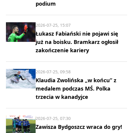
podium
2026-07-25, 15:07
Łukasz Fabiański nie pojawi się
już na boisku. Bramkarz ogłosił
zakończenie kariery
2026-07-25, 09:58
Klaudia Zwolińska „w końcu” z
medalem podczas MŚ. Polka
trzecia w kanadyjce
2026-07-25, 07:30
Zawisza Bydgoszcz wraca do gry!