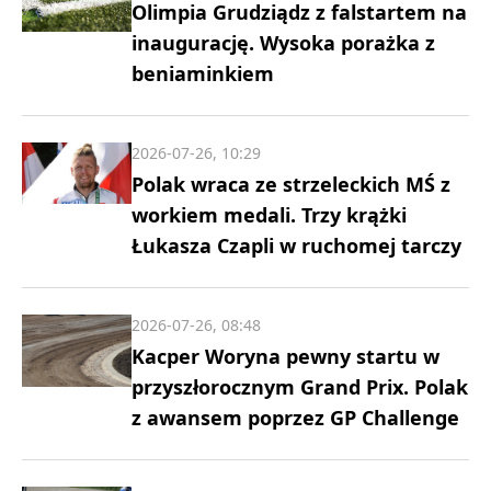
Olimpia Grudziądz z falstartem na
inaugurację. Wysoka porażka z
beniaminkiem
2026-07-26, 10:29
Polak wraca ze strzeleckich MŚ z
workiem medali. Trzy krążki
Łukasza Czapli w ruchomej tarczy
2026-07-26, 08:48
Kacper Woryna pewny startu w
przyszłorocznym Grand Prix. Polak
z awansem poprzez GP Challenge