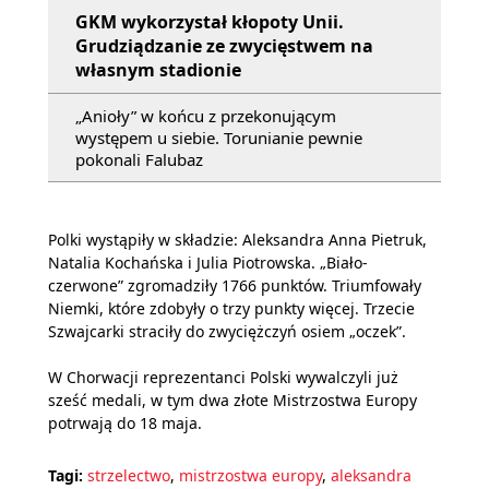
GKM wykorzystał kłopoty Unii.
Grudziądzanie ze zwycięstwem na
własnym stadionie
„Anioły” w końcu z przekonującym
występem u siebie. Torunianie pewnie
pokonali Falubaz
Polki wystąpiły w składzie: Aleksandra Anna Pietruk,
Natalia Kochańska i Julia Piotrowska. „Biało-
czerwone” zgromadziły 1766 punktów. Triumfowały
Niemki, które zdobyły o trzy punkty więcej. Trzecie
Szwajcarki straciły do zwyciężczyń osiem „oczek”.
W Chorwacji reprezentanci Polski wywalczyli już
sześć medali, w tym dwa złote Mistrzostwa Europy
potrwają do 18 maja.
Tagi:
strzelectwo
,
mistrzostwa europy
,
aleksandra