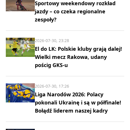
Sportowy weekendowy rozkład
jazdy – co czeka regionalne
zespoły?
2026-07-30, 23:28
El do LK: Polskie kluby grają dalej!
Wielki mecz Rakowa, udany
pościg GKS-u
2026-07-30, 17:26
Liga Narodów 2026: Polacy
pokonali Ukrainę i są w półfinale!
Bołądź liderem naszej kadry