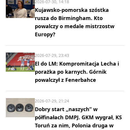
2026-07-30, 14:18
Kujawsko-pomorska szóstka
rusza do Birmingham. Kto
powalczy o medale mistrzostw
Europy?
2026-07-29, 23:43
El do LM: Kompromitacja Lecha i
porażka po karnych. Górnik
powalczył z Fenerbahce
2026-07-29, 21:24
Dobry start „naszych” w
półfinałach DMPJ. GKM wygrał, KS
Toruń za nim, Polonia druga w