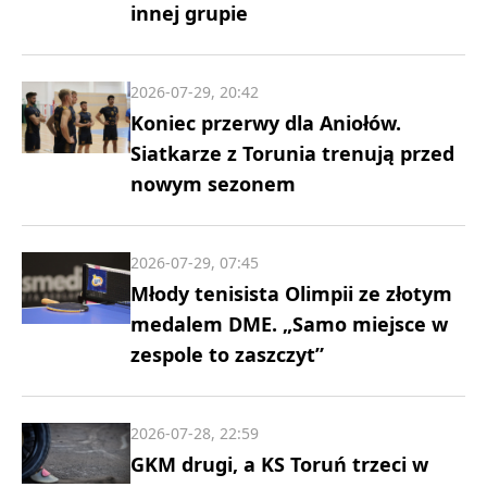
innej grupie
2026-07-29, 20:42
Koniec przerwy dla Aniołów.
Siatkarze z Torunia trenują przed
nowym sezonem
2026-07-29, 07:45
Młody tenisista Olimpii ze złotym
medalem DME. „Samo miejsce w
zespole to zaszczyt”
2026-07-28, 22:59
GKM drugi, a KS Toruń trzeci w