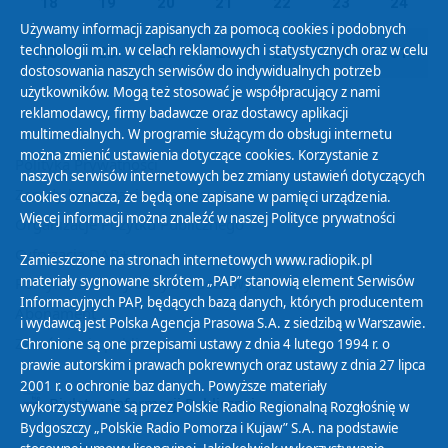
18
19
20
21
22
23
24
Używamy informacji zapisanych za pomocą cookies i podobnych
technologii m.in. w celach reklamowych i statystycznych oraz w celu
25
26
27
28
29
30
31
dostosowania naszych serwisów do indywidualnych potrzeb
użytkowników. Mogą też stosować je współpracujący z nami
reklamodawcy, firmy badawcze oraz dostawcy aplikacji
multimedialnych. W programie służącym do obsługi internetu
można zmienić ustawienia dotyczące cookies. Korzystanie z
Polityka Prywatności
naszych serwisów internetowych bez zmiany ustawień dotyczących
Zasady korzystania z Serwisu
cookies oznacza, że będą one zapisane w pamięci urządzenia.
Więcej informacji można znaleźć w naszej
Polityce prywatności
Organizacje Pożytku Publicznego
Cyfryzacja DAB+
Zamieszczone na stronach internetowych www.radiopik.pl
materiały sygnowane skrótem „PAP” stanowią element Serwisów
Polityka ochrony danych osobowych
Informacyjnych PAP, będących bazą danych, których producentem
Abonament
i wydawcą jest Polska Agencja Prasowa S.A. z siedzibą w Warszawie.
Zamówienia publiczne
Chronione są one przepisami ustawy z dnia 4 lutego 1994 r. o
prawie autorskim i prawach pokrewnych oraz ustawy z dnia 27 lipca
2001 r. o ochronie baz danych. Powyższe materiały
Biuletyn Informacji Publicznej
wykorzystywane są przez Polskie Radio Regionalną Rozgłośnię w
Bydgoszczy „Polskie Radio Pomorza i Kujaw” S.A. na podstawie