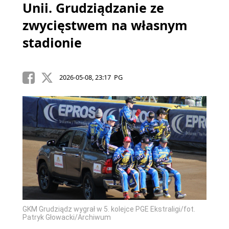
Unii. Grudziądzanie ze
zwycięstwem na własnym
stadionie
2026-05-08, 23:17 PG
GKM Grudziądz wygrał w 5. kolejce PGE Ekstraligi/fot.
Patryk Głowacki/Archiwum