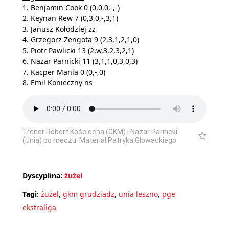
1. Benjamin Cook 0 (0,0,0,-,-)
2. Keynan Rew 7 (0,3,0,-,3,1)
3. Janusz Kołodziej zz
4. Grzegorz Zengota 9 (2,3,1,2,1,0)
5. Piotr Pawlicki 13 (2,w,3,2,3,2,1)
6. Nazar Parnicki 11 (3,1,1,0,3,0,3)
7. Kacper Mania 0 (0,-,0)
8. Emil Konieczny ns
Trener Robert Kościecha (GKM) i Nazar Parnicki
(Unia) po meczu. Materiał Patryka Głowackiego
Dyscyplina:
żużel
Tagi:
żużel
,
gkm grudziądz
,
unia leszno
,
pge
ekstraliga