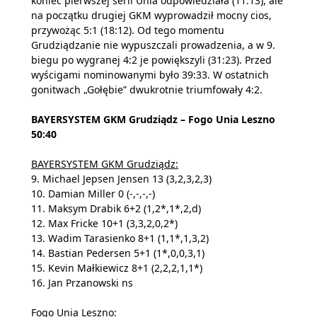
koniec pierwszej serii Unia odpowiedziała (11:13), ale
na początku drugiej GKM wyprowadził mocny cios,
przywożąc 5:1 (18:12). Od tego momentu
Grudziądzanie nie wypuszczali prowadzenia, a w 9.
biegu po wygranej 4:2 je powiększyli (31:23). Przed
wyścigami nominowanymi było 39:33. W ostatnich
gonitwach „Gołębie” dwukrotnie triumfowały 4:2.
BAYERSYSTEM GKM Grudziądz – Fogo Unia Leszno
50:40
BAYERSYSTEM GKM Grudziądz:
9. Michael Jepsen Jensen 13 (3,2,3,2,3)
10. Damian Miller 0 (-,-,-,-)
11. Maksym Drabik 6+2 (1,2*,1*,2,d)
12. Max Fricke 10+1 (3,3,2,0,2*)
13. Wadim Tarasienko 8+1 (1,1*,1,3,2)
14. Bastian Pedersen 5+1 (1*,0,0,3,1)
15. Kevin Małkiewicz 8+1 (2,2,2,1,1*)
16. Jan Przanowski ns
Fogo Unia Leszno: