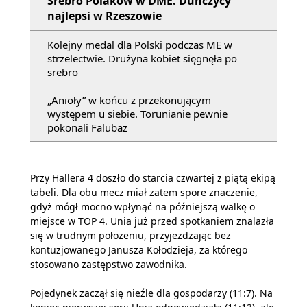
Srebro Polaków w DME. Duńczycy
najlepsi w Rzeszowie
Kolejny medal dla Polski podczas ME w
strzelectwie. Drużyna kobiet sięgnęła po
srebro
„Anioły” w końcu z przekonującym
występem u siebie. Torunianie pewnie
pokonali Falubaz
Przy Hallera 4 doszło do starcia czwartej z piątą ekipą
tabeli. Dla obu mecz miał zatem spore znaczenie,
gdyż mógł mocno wpłynąć na późniejszą walkę o
miejsce w TOP 4. Unia już przed spotkaniem znalazła
się w trudnym położeniu, przyjeżdżając bez
kontuzjowanego Janusza Kołodzieja, za którego
stosowano zastępstwo zawodnika.
Pojedynek zaczął się nieźle dla gospodarzy (11:7). Na