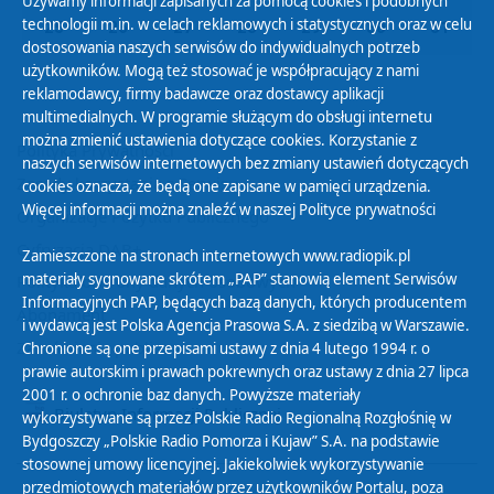
Używamy informacji zapisanych za pomocą cookies i podobnych
technologii m.in. w celach reklamowych i statystycznych oraz w celu
25
26
27
28
29
30
31
dostosowania naszych serwisów do indywidualnych potrzeb
użytkowników. Mogą też stosować je współpracujący z nami
reklamodawcy, firmy badawcze oraz dostawcy aplikacji
multimedialnych. W programie służącym do obsługi internetu
można zmienić ustawienia dotyczące cookies. Korzystanie z
Polityka Prywatności
naszych serwisów internetowych bez zmiany ustawień dotyczących
Zasady korzystania z Serwisu
cookies oznacza, że będą one zapisane w pamięci urządzenia.
Więcej informacji można znaleźć w naszej
Polityce prywatności
Organizacje Pożytku Publicznego
Cyfryzacja DAB+
Zamieszczone na stronach internetowych www.radiopik.pl
materiały sygnowane skrótem „PAP” stanowią element Serwisów
Polityka ochrony danych osobowych
Informacyjnych PAP, będących bazą danych, których producentem
Abonament
i wydawcą jest Polska Agencja Prasowa S.A. z siedzibą w Warszawie.
Zamówienia publiczne
Chronione są one przepisami ustawy z dnia 4 lutego 1994 r. o
prawie autorskim i prawach pokrewnych oraz ustawy z dnia 27 lipca
2001 r. o ochronie baz danych. Powyższe materiały
Biuletyn Informacji Publicznej
wykorzystywane są przez Polskie Radio Regionalną Rozgłośnię w
Bydgoszczy „Polskie Radio Pomorza i Kujaw” S.A. na podstawie
stosownej umowy licencyjnej. Jakiekolwiek wykorzystywanie
przedmiotowych materiałów przez użytkowników Portalu, poza