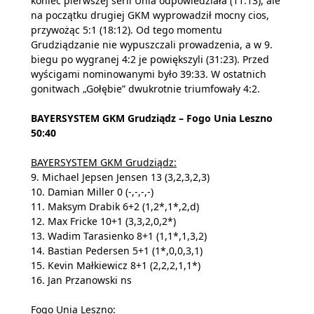
koniec pierwszej serii Unia odpowiedziała (11:13), ale
na początku drugiej GKM wyprowadził mocny cios,
przywożąc 5:1 (18:12). Od tego momentu
Grudziądzanie nie wypuszczali prowadzenia, a w 9.
biegu po wygranej 4:2 je powiększyli (31:23). Przed
wyścigami nominowanymi było 39:33. W ostatnich
gonitwach „Gołębie” dwukrotnie triumfowały 4:2.
BAYERSYSTEM GKM Grudziądz – Fogo Unia Leszno
50:40
BAYERSYSTEM GKM Grudziądz:
9. Michael Jepsen Jensen 13 (3,2,3,2,3)
10. Damian Miller 0 (-,-,-,-)
11. Maksym Drabik 6+2 (1,2*,1*,2,d)
12. Max Fricke 10+1 (3,3,2,0,2*)
13. Wadim Tarasienko 8+1 (1,1*,1,3,2)
14. Bastian Pedersen 5+1 (1*,0,0,3,1)
15. Kevin Małkiewicz 8+1 (2,2,2,1,1*)
16. Jan Przanowski ns
Fogo Unia Leszno: