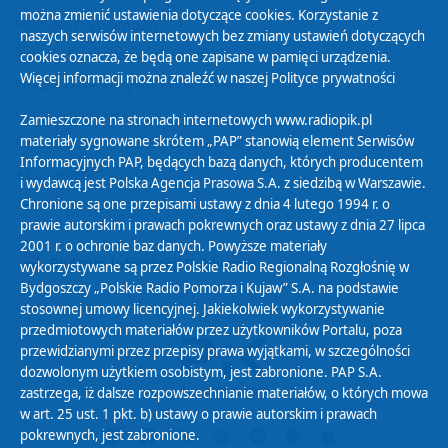
można zmienić ustawienia dotyczące cookies. Korzystanie z
Polityka Prywatności
naszych serwisów internetowych bez zmiany ustawień dotyczących
Zasady korzystania z Serwisu
cookies oznacza, że będą one zapisane w pamięci urządzenia.
Więcej informacji można znaleźć w naszej
Polityce prywatności
Organizacje Pożytku Publicznego
Cyfryzacja DAB+
Zamieszczone na stronach internetowych www.radiopik.pl
materiały sygnowane skrótem „PAP” stanowią element Serwisów
Polityka ochrony danych osobowych
Informacyjnych PAP, będących bazą danych, których producentem
Abonament
i wydawcą jest Polska Agencja Prasowa S.A. z siedzibą w Warszawie.
Zamówienia publiczne
Chronione są one przepisami ustawy z dnia 4 lutego 1994 r. o
prawie autorskim i prawach pokrewnych oraz ustawy z dnia 27 lipca
2001 r. o ochronie baz danych. Powyższe materiały
Biuletyn Informacji Publicznej
wykorzystywane są przez Polskie Radio Regionalną Rozgłośnię w
Bydgoszczy „Polskie Radio Pomorza i Kujaw” S.A. na podstawie
stosownej umowy licencyjnej. Jakiekolwiek wykorzystywanie
przedmiotowych materiałów przez użytkowników Portalu, poza
przewidzianymi przez przepisy prawa wyjątkami, w szczególności
dozwolonym użytkiem osobistym, jest zabronione. PAP S.A.
zastrzega, iż dalsze rozpowszechnianie materiałów, o których mowa
w art. 25 ust. 1 pkt. b) ustawy o prawie autorskim i prawach
pokrewnych, jest zabronione.