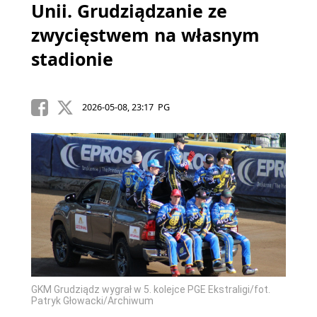
Unii. Grudziądzanie ze
zwycięstwem na własnym
stadionie
2026-05-08, 23:17 PG
GKM Grudziądz wygrał w 5. kolejce PGE Ekstraligi/fot.
Patryk Głowacki/Archiwum