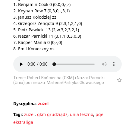
1. Benjamin Cook 0 (0,0,0,-,-)
2. Keynan Rew 7 (0,3,0,-,3,1)
3. Janusz Kołodziej zz
4. Grzegorz Zengota 9 (2,3,1,2,1,0)
5. Piotr Pawlicki 13 (2,w,3,2,3,2,1)
6. Nazar Parnicki 11 (3,1,1,0,3,0,3)
7. Kacper Mania 0 (0,-,0)
8. Emil Konieczny ns
Trener Robert Kościecha (GKM) i Nazar Parnicki
(Unia) po meczu. Materiał Patryka Głowackiego
Dyscyplina:
żużel
Tagi:
żużel
,
gkm grudziądz
,
unia leszno
,
pge
ekstraliga