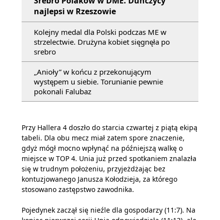
Srebro Polaków w DME. Duńczycy
najlepsi w Rzeszowie
Kolejny medal dla Polski podczas ME w
strzelectwie. Drużyna kobiet sięgnęła po
srebro
„Anioły” w końcu z przekonującym
występem u siebie. Torunianie pewnie
pokonali Falubaz
Przy Hallera 4 doszło do starcia czwartej z piątą ekipą
tabeli. Dla obu mecz miał zatem spore znaczenie,
gdyż mógł mocno wpłynąć na późniejszą walkę o
miejsce w TOP 4. Unia już przed spotkaniem znalazła
się w trudnym położeniu, przyjeżdżając bez
kontuzjowanego Janusza Kołodzieja, za którego
stosowano zastępstwo zawodnika.
Pojedynek zaczął się nieźle dla gospodarzy (11:7). Na