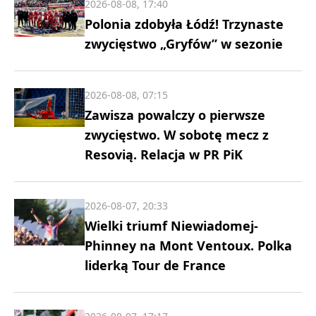
2026-08-08, 17:40
Polonia zdobyła Łódź! Trzynaste
zwycięstwo „Gryfów” w sezonie
2026-08-08, 07:15
Zawisza powalczy o pierwsze
zwycięstwo. W sobotę mecz z
Resovią. Relacja w PR PiK
2026-08-07, 20:33
Wielki triumf Niewiadomej-
Phinney na Mont Ventoux. Polka
liderką Tour de France