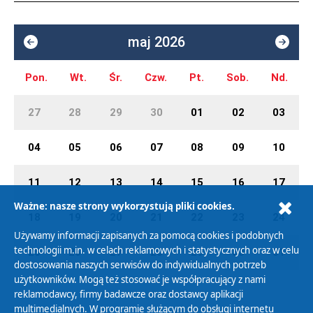
maj 2026
Pon.
Wt.
Śr.
Czw.
Pt.
Sob.
Nd.
27
28
29
30
01
02
03
04
05
06
07
08
09
10
11
12
13
14
15
16
17
Ważne: nasze strony wykorzystują pliki cookies.
18
19
20
21
22
23
24
Używamy informacji zapisanych za pomocą cookies i podobnych
technologii m.in. w celach reklamowych i statystycznych oraz w celu
25
26
27
28
29
30
31
dostosowania naszych serwisów do indywidualnych potrzeb
użytkowników. Mogą też stosować je współpracujący z nami
reklamodawcy, firmy badawcze oraz dostawcy aplikacji
multimedialnych. W programie służącym do obsługi internetu