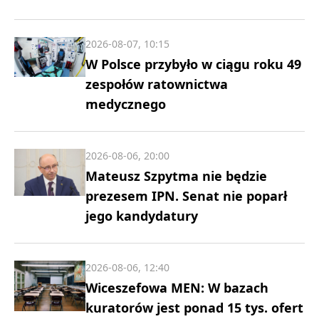
2026-08-07, 10:15
W Polsce przybyło w ciągu roku 49
zespołów ratownictwa
medycznego
2026-08-06, 20:00
Mateusz Szpytma nie będzie
prezesem IPN. Senat nie poparł
jego kandydatury
2026-08-06, 12:40
Wiceszefowa MEN: W bazach
kuratorów jest ponad 15 tys. ofert