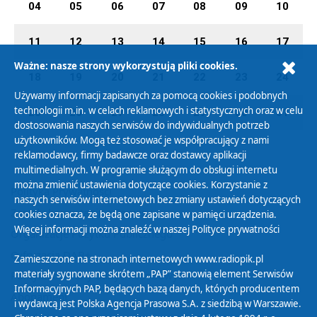
04
05
06
07
08
09
10
11
12
13
14
15
16
17
Ważne: nasze strony wykorzystują pliki cookies.
18
19
20
21
22
23
24
Używamy informacji zapisanych za pomocą cookies i podobnych
technologii m.in. w celach reklamowych i statystycznych oraz w celu
25
26
27
28
29
30
31
dostosowania naszych serwisów do indywidualnych potrzeb
użytkowników. Mogą też stosować je współpracujący z nami
reklamodawcy, firmy badawcze oraz dostawcy aplikacji
multimedialnych. W programie służącym do obsługi internetu
można zmienić ustawienia dotyczące cookies. Korzystanie z
Polityka Prywatności
naszych serwisów internetowych bez zmiany ustawień dotyczących
Zasady korzystania z Serwisu
cookies oznacza, że będą one zapisane w pamięci urządzenia.
Więcej informacji można znaleźć w naszej
Polityce prywatności
Organizacje Pożytku Publicznego
Cyfryzacja DAB+
Zamieszczone na stronach internetowych www.radiopik.pl
materiały sygnowane skrótem „PAP” stanowią element Serwisów
Polityka ochrony danych osobowych
Informacyjnych PAP, będących bazą danych, których producentem
Abonament
i wydawcą jest Polska Agencja Prasowa S.A. z siedzibą w Warszawie.