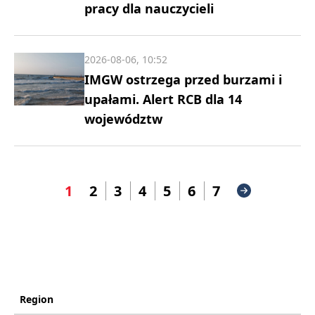
pracy dla nauczycieli
2026-08-06, 10:52
IMGW ostrzega przed burzami i
upałami. Alert RCB dla 14
województw
1
2
3
4
5
6
7
Region