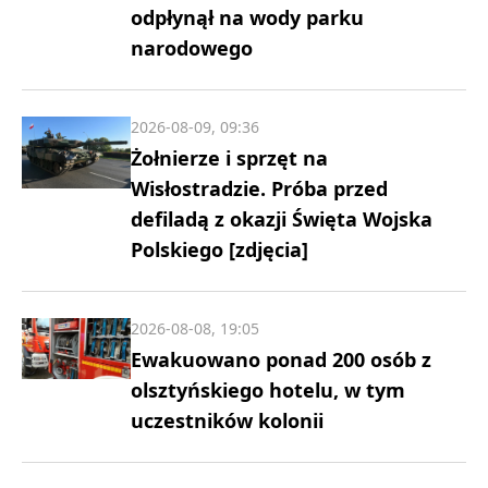
odpłynął na wody parku
narodowego
2026-08-09, 09:36
Żołnierze i sprzęt na
Wisłostradzie. Próba przed
defiladą z okazji Święta Wojska
Polskiego [zdjęcia]
2026-08-08, 19:05
Ewakuowano ponad 200 osób z
olsztyńskiego hotelu, w tym
uczestników kolonii