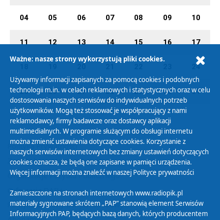
04
05
06
07
08
09
10
11
12
13
14
15
16
17
Ważne: nasze strony wykorzystują pliki cookies.
18
19
20
21
22
23
24
Używamy informacji zapisanych za pomocą cookies i podobnych
technologii m.in. w celach reklamowych i statystycznych oraz w celu
25
26
27
28
29
30
31
dostosowania naszych serwisów do indywidualnych potrzeb
użytkowników. Mogą też stosować je współpracujący z nami
reklamodawcy, firmy badawcze oraz dostawcy aplikacji
multimedialnych. W programie służącym do obsługi internetu
można zmienić ustawienia dotyczące cookies. Korzystanie z
Polityka Prywatności
naszych serwisów internetowych bez zmiany ustawień dotyczących
Zasady korzystania z Serwisu
cookies oznacza, że będą one zapisane w pamięci urządzenia.
Więcej informacji można znaleźć w naszej
Polityce prywatności
Organizacje Pożytku Publicznego
Cyfryzacja DAB+
Zamieszczone na stronach internetowych www.radiopik.pl
materiały sygnowane skrótem „PAP” stanowią element Serwisów
Polityka ochrony danych osobowych
Informacyjnych PAP, będących bazą danych, których producentem
Abonament