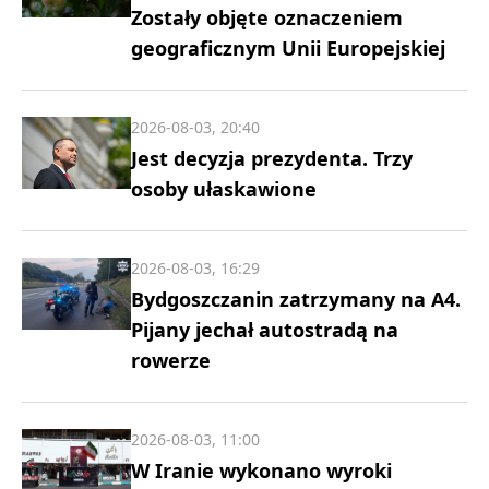
Zostały objęte oznaczeniem
geograficznym Unii Europejskiej
2026-08-03, 20:40
Jest decyzja prezydenta. Trzy
osoby ułaskawione
2026-08-03, 16:29
Bydgoszczanin zatrzymany na A4.
Pijany jechał autostradą na
rowerze
2026-08-03, 11:00
W Iranie wykonano wyroki