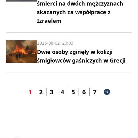
śmierci na dwóch mężczyznach
skazanych za współpracę z
Izraelem
2026-08-02, 20:03
Dwie osoby zginęły w kolizji
śmigłowców gaśniczych w Grecji
1
2
3
4
5
6
7