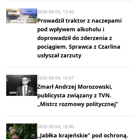
2026-08-05, 13:40
Prowadził traktor z naczepami
pod wpływem alkoholu i
doprowadził do zderzenia z
pociągiem. Sprawca z Czarlina
usłyszał zarzuty
2026-08-04, 16:57
Zmarł Andrzej Morozowski,
publicysta związany z TVN.
„Mistrz rozmowy politycznej”
2026-08-04, 16:00
„Jabłka krajeńskie” pod ochroną.