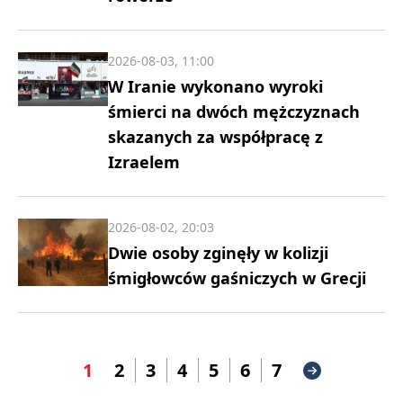
2026-08-03, 11:00
W Iranie wykonano wyroki
śmierci na dwóch mężczyznach
skazanych za współpracę z
Izraelem
2026-08-02, 20:03
Dwie osoby zginęły w kolizji
śmigłowców gaśniczych w Grecji
1
2
3
4
5
6
7