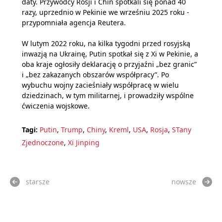
daty. Przywódcy Rosji i Chin spotkali się ponad 40
razy, uprzednio w Pekinie we wrześniu 2025 roku -
przypomniała agencja Reutera.
W lutym 2022 roku, na kilka tygodni przed rosyjską
inwazją na Ukrainę, Putin spotkał się z Xi w Pekinie, a
oba kraje ogłosiły deklarację o przyjaźni „bez granic”
i „bez zakazanych obszarów współpracy”. Po
wybuchu wojny zacieśniały współpracę w wielu
dziedzinach, w tym militarnej, i prowadziły wspólne
ćwiczenia wojskowe.
Tagi:
Putin
,
Trump
,
Chiny
,
Kreml
,
USA
,
Rosja
,
STany
Zjednoczone
,
Xi Jinping
starsze
nowsze