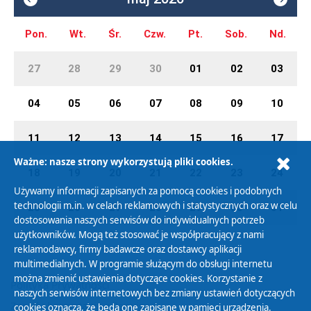
Pon.
Wt.
Śr.
Czw.
Pt.
Sob.
Nd.
27
28
29
30
01
02
03
04
05
06
07
08
09
10
11
12
13
14
15
16
17
Ważne: nasze strony wykorzystują pliki cookies.
18
19
20
21
22
23
24
Używamy informacji zapisanych za pomocą cookies i podobnych
technologii m.in. w celach reklamowych i statystycznych oraz w celu
25
26
27
28
29
30
31
dostosowania naszych serwisów do indywidualnych potrzeb
użytkowników. Mogą też stosować je współpracujący z nami
reklamodawcy, firmy badawcze oraz dostawcy aplikacji
multimedialnych. W programie służącym do obsługi internetu
można zmienić ustawienia dotyczące cookies. Korzystanie z
Polityka Prywatności
naszych serwisów internetowych bez zmiany ustawień dotyczących
Zasady korzystania z Serwisu
cookies oznacza, że będą one zapisane w pamięci urządzenia.