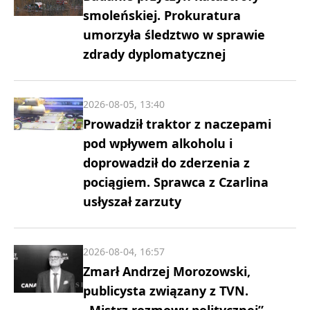
smoleńskiej. Prokuratura
umorzyła śledztwo w sprawie
zdrady dyplomatycznej
2026-08-05, 13:40
Prowadził traktor z naczepami
pod wpływem alkoholu i
doprowadził do zderzenia z
pociągiem. Sprawca z Czarlina
usłyszał zarzuty
2026-08-04, 16:57
Zmarł Andrzej Morozowski,
publicysta związany z TVN.