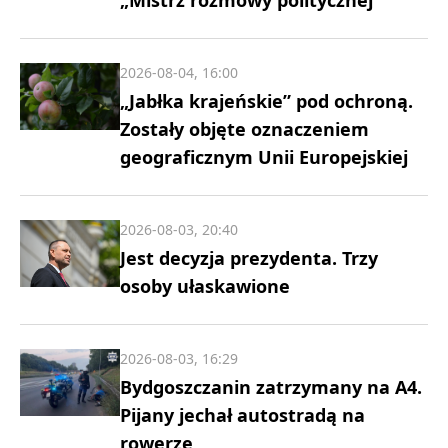
„Mistrz rozmowy politycznej”
2026-08-04, 16:00
„Jabłka krajeńskie” pod ochroną.
Zostały objęte oznaczeniem
geograficznym Unii Europejskiej
2026-08-03, 20:40
Jest decyzja prezydenta. Trzy
osoby ułaskawione
2026-08-03, 16:29
Bydgoszczanin zatrzymany na A4.
Pijany jechał autostradą na
rowerze