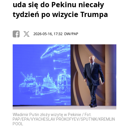
uda się do Pekinu niecały
tydzień po wizycie Trumpa
2026-05-16, 17:32 DW/PAP
Władimir Putin złoży wizytę w Pekinie / Fot.
PAP/EPA/VYACHESLAV PROKOFYEV/SPUTNIK/KREMLIN
POOL