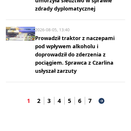
umorzyła śledztwo w sprawie
zdrady dyplomatycznej
2026-08-05, 13:40
Prowadził traktor z naczepami
pod wpływem alkoholu i
doprowadził do zderzenia z
pociągiem. Sprawca z Czarlina
usłyszał zarzuty
1
2
3
4
5
6
7