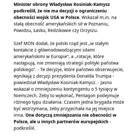
Minister obrony Władysław Kosiniak-Kamysz
podkreślił, że nie ma decyzji o ograniczeniu
obecności wojsk USA w Polsce.
Wskazał m.in. na
stałą obecność amerykańskich sił w Poznaniu,
Powidzu, Łasku, Redzikowie czy Orzyszu.
Szef MON dodał, że polski rząd jest „w stałym
kontakcie z głównodowodzącymi siłami
amerykańskimi w Europie”, a „rotacje, które
następują, nie zmieniają strategii polityki państwa
polskiego”. - Te decyzje, które państwo obserwujecie,
wynikają z decyzji prezydenta Donalda Trumpa -
powiedział Władysław Kosiniak-Kamysz. - Jasno
wskazał o zmniejszeniu kontyngentu o 5 tysięcy w
Niemczech. Żeby to wykonać, Pentagon podejmuje
różnego typu działania. Czasem jedna brygada może
być wstrzymana, żeby przyjechała na jej miejsce
inna.
One dotyczą zmniejszania nie obecności w
Polsce, ale u innych partnerów europejskich
-
podkreślił.