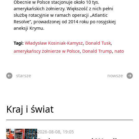
Obecnie w Polsce stacjonuje około 10 tys.
amerykańskich żołnierzy. Większość z nich pełni
służbę rotacyjnie w ramach operacji „Atlantic
Resolve”, prowadzonej od 2014 roku po rosyjskiej
aneksji Krymu.
Tagi:
Władysław Kosiniak-Kamysz
,
Donald Tusk
,
amerykańscy żołnierze w Polsce
,
Donald Trump
,
nato
starsze
nowsze
Kraj i świat
2026-08-08, 19:05