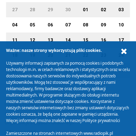
27
28
29
30
01
02
03
04
05
06
07
08
09
10
11
12
13
14
15
16
17
Ważne: nasze strony wykorzystują pliki cookies.
18
19
20
21
22
23
24
Używamy informacji zapisanych za pomocą cookies i podobnych
technologii m.in. w celach reklamowych i statystycznych oraz w celu
25
26
27
28
29
30
31
dostosowania naszych serwisów do indywidualnych potrzeb
użytkowników. Mogą też stosować je współpracujący z nami
reklamodawcy, firmy badawcze oraz dostawcy aplikacji
multimedialnych. W programie służącym do obsługi internetu
można zmienić ustawienia dotyczące cookies. Korzystanie z
Polityka Prywatności
naszych serwisów internetowych bez zmiany ustawień dotyczących
Zasady korzystania z Serwisu
cookies oznacza, że będą one zapisane w pamięci urządzenia.
Więcej informacji można znaleźć w naszej
Polityce prywatności
Organizacje Pożytku Publicznego
Cyfryzacja DAB+
Zamieszczone na stronach internetowych www.radiopik.pl