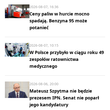
2026-08-07, 16:36
Ceny paliw w hurcie mocno
spadają. Benzyna 95 może
potanieć
2026-08-07, 10:15
W Polsce przybyło w ciągu roku 49
zespołów ratownictwa
medycznego
2026-08-06, 20:00
Mateusz Szpytma nie będzie
prezesem IPN. Senat nie poparł
jego kandydatury