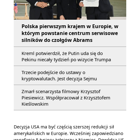
Polska pierwszym krajem w Europie, w
którym powstanie centrum serwisowe
silników do czołgów Abrams
Kreml potwierdził, że Putin uda się do
Pekinu niecały tydzień po wizycie Trumpa
Trzecie podejście do ustawy o
kryptowalutach. Jest decyzja Sejmu
Zmarł scenarzysta filmowy Krzysztof
Piesiewicz. Współpracował z Krzysztofem
Kieślowskim
Decyzja USA ma być częścią szerszej redukcji sił
amerykańskich w Europie. Wcześniej zapowiedziano
wycofanie 5 tysięcy żołnierzy z Niemiec. Dowódca US