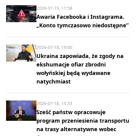
2026-07-19, 11:58
Awaria Facebooka i Instagrama.
„Konto tymczasowo niedostępne”
2026-07-18, 19:00
Ukraina zapowiada, że zgody na
ekshumacje ofiar zbrodni
wołyńskiej będą wydawane
natychmiast
2026-07-18, 15:33
Sześć państw opracowuje
program przeniesienia transportu
na trasy alternatywne wobec