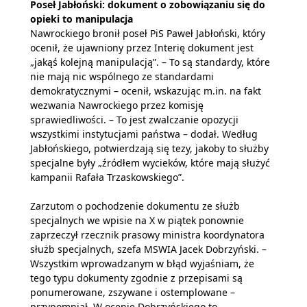
Poseł Jabłoński: dokument o zobowiązaniu się do
opieki to manipulacja
Nawrockiego bronił poseł PiS Paweł Jabłoński, który
ocenił, że ujawniony przez Interię dokument jest
„jakąś kolejną manipulacją”. – To są standardy, które
nie mają nic wspólnego ze standardami
demokratycznymi – ocenił, wskazując m.in. na fakt
wezwania Nawrockiego przez komisję
sprawiedliwości. – To jest zwalczanie opozycji
wszystkimi instytucjami państwa – dodał. Według
Jabłońskiego, potwierdzają się tezy, jakoby to służby
specjalne były „źródłem wycieków, które mają służyć
kampanii Rafała Trzaskowskiego”.
Zarzutom o pochodzenie dokumentu ze służb
specjalnych we wpisie na X w piątek ponownie
zaprzeczył rzecznik prasowy ministra koordynatora
służb specjalnych, szefa MSWIA Jacek Dobrzyński. –
Wszystkim wprowadzanym w błąd wyjaśniam, że
tego typu dokumenty zgodnie z przepisami są
ponumerowane, zszywane i ostemplowane –
przypomniał. W ocenie Dobrzyńskiego to