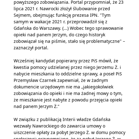
powyższego zobowiązania. Portal przypomniał, że 23
lipca 2021 r. Nawrocki złożył ślubowanie przed
Sejmem, obejmując funkcję prezesa IPN. "Tym
samym w wakacje 2021 r. przeprowadził się z
Gdańska do Warszawy. (...) Wobec tego sprawowanie
opieki nad panem Jerzym, do czego historyk
zobowiązał się na piśmie, stało się problematyczne" –
zaznaczył portal.
Wcześniej kandydat popierany przez PiS mówił, że
kwestia pomocy udzielanej przez niego Jerzemu Ż. i
nabycie mieszkania to oddzielne sprawy, a poseł PiS
Przemysław Czarnek zapewniał, że w żadnym
dokumencie urzędowym nie ma „jakiegokolwiek
zobowiązania do opieki i nie ma żadnej mowy o tym,
że mieszkanie jest nabyte z powodu przejęcia opieki
nad panem Jerzym Ż.”
W związku z publikacją Interii władze Gdańska
wezwały Nawrockiego do zawarcia umowy o
uiszczenie opłaty za pobyt Jerzego Ż. w domu pomocy
społecznej; przypomniano, że za pobyt Jerzego Ż. w