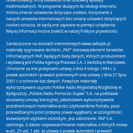
reklamodawcy, firmy badawcze oraz dostawcy aplikacji
multimedialnych. W programie służącym do obsługi internetu
można zmienić ustawienia dotyczące cookies. Korzystanie z
Polityka Prywatności
naszych serwisów internetowych bez zmiany ustawień dotyczących
Zasady korzystania z Serwisu
cookies oznacza, że będą one zapisane w pamięci urządzenia.
Więcej informacji można znaleźć w naszej
Polityce prywatności
Organizacje Pożytku Publicznego
Cyfryzacja DAB+
Zamieszczone na stronach internetowych www.radiopik.pl
materiały sygnowane skrótem „PAP” stanowią element Serwisów
Polityka ochrony danych osobowych
Informacyjnych PAP, będących bazą danych, których producentem
Abonament
i wydawcą jest Polska Agencja Prasowa S.A. z siedzibą w Warszawie.
Zamówienia publiczne
Chronione są one przepisami ustawy z dnia 4 lutego 1994 r. o
prawie autorskim i prawach pokrewnych oraz ustawy z dnia 27 lipca
2001 r. o ochronie baz danych. Powyższe materiały
Biuletyn Informacji Publicznej
wykorzystywane są przez Polskie Radio Regionalną Rozgłośnię w
Bydgoszczy „Polskie Radio Pomorza i Kujaw” S.A. na podstawie
stosownej umowy licencyjnej. Jakiekolwiek wykorzystywanie
przedmiotowych materiałów przez użytkowników Portalu, poza
przewidzianymi przez przepisy prawa wyjątkami, w szczególności
dozwolonym użytkiem osobistym, jest zabronione. PAP S.A.
zastrzega, iż dalsze rozpowszechnianie materiałów, o których mowa
w art. 25 ust. 1 pkt. b) ustawy o prawie autorskim i prawach