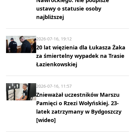
Nawrockiego. Nie podpisze
ustawy o statusie osoby
najbliższej
2026-07-16, 19:12
20 lat więzienia dla Łukasza Żaka
za śmiertelny wypadek na Trasie
Łazienkowskiej
2026-07-16, 11:57
Znieważał uczestników Marszu
Pamięci o Rzezi Wołyńskiej. 23-
latek zatrzymany w Bydgoszczy
[wideo]