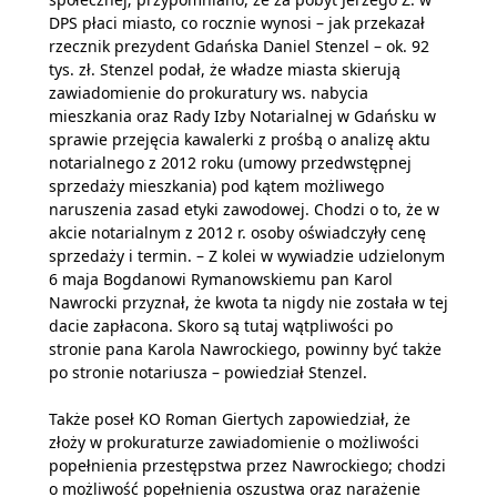
DPS płaci miasto, co rocznie wynosi – jak przekazał
rzecznik prezydent Gdańska Daniel Stenzel – ok. 92
tys. zł. Stenzel podał, że władze miasta skierują
zawiadomienie do prokuratury ws. nabycia
mieszkania oraz Rady Izby Notarialnej w Gdańsku w
sprawie przejęcia kawalerki z prośbą o analizę aktu
notarialnego z 2012 roku (umowy przedwstępnej
sprzedaży mieszkania) pod kątem możliwego
naruszenia zasad etyki zawodowej. Chodzi o to, że w
akcie notarialnym z 2012 r. osoby oświadczyły cenę
sprzedaży i termin. – Z kolei w wywiadzie udzielonym
6 maja Bogdanowi Rymanowskiemu pan Karol
Nawrocki przyznał, że kwota ta nigdy nie została w tej
dacie zapłacona. Skoro są tutaj wątpliwości po
stronie pana Karola Nawrockiego, powinny być także
po stronie notariusza – powiedział Stenzel.
Także poseł KO Roman Giertych zapowiedział, że
złoży w prokuraturze zawiadomienie o możliwości
popełnienia przestępstwa przez Nawrockiego; chodzi
o możliwość popełnienia oszustwa oraz narażenie