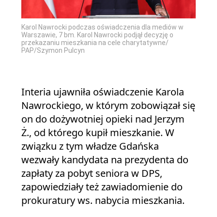
Karol Nawrocki podczas oświadczenia dla mediów w
Warszawie, 7 bm. Karol Nawrocki podjął decyzję o
przekazaniu mieszkania na cele charytatywne/
PAP/Szymon Pulcyn
Interia ujawniła oświadczenie Karola
Nawrockiego, w którym zobowiązał się
on do dożywotniej opieki nad Jerzym
Ż., od którego kupił mieszkanie. W
związku z tym władze Gdańska
wezwały kandydata na prezydenta do
zapłaty za pobyt seniora w DPS,
zapowiedziały też zawiadomienie do
prokuratury ws. nabycia mieszkania.