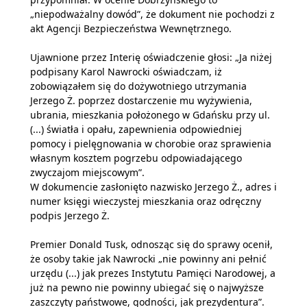
„niepodważalny dowód”, że dokument nie pochodzi z
akt Agencji Bezpieczeństwa Wewnętrznego.
Ujawnione przez Interię oświadczenie głosi: „Ja niżej
podpisany Karol Nawrocki oświadczam, iż
zobowiązałem się do dożywotniego utrzymania
Jerzego Ż. poprzez dostarczenie mu wyżywienia,
ubrania, mieszkania położonego w Gdańsku przy ul.
(...) światła i opału, zapewnienia odpowiedniej
pomocy i pielęgnowania w chorobie oraz sprawienia
własnym kosztem pogrzebu odpowiadającego
zwyczajom miejscowym”.
W dokumencie zasłonięto nazwisko Jerzego Ż., adres i
numer księgi wieczystej mieszkania oraz odręczny
podpis Jerzego Ż.
Premier Donald Tusk, odnosząc się do sprawy ocenił,
że osoby takie jak Nawrocki „nie powinny ani pełnić
urzędu (...) jak prezes Instytutu Pamięci Narodowej, a
już na pewno nie powinny ubiegać się o najwyższe
zaszczyty państwowe, godności, jak prezydentura”.