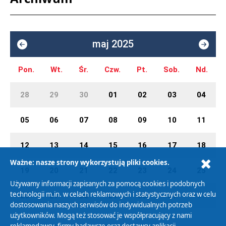
maj 2025
Pon.
Wt.
Śr.
Czw.
Pt.
Sob.
Nd.
28
29
30
01
02
03
04
05
06
07
08
09
10
11
12
13
14
15
16
17
18
Ważne: nasze strony wykorzystują pliki cookies.
19
20
21
22
23
24
25
Używamy informacji zapisanych za pomocą cookies i podobnych
technologii m.in. w celach reklamowych i statystycznych oraz w celu
26
27
28
29
30
31
01
dostosowania naszych serwisów do indywidualnych potrzeb
użytkowników. Mogą też stosować je współpracujący z nami