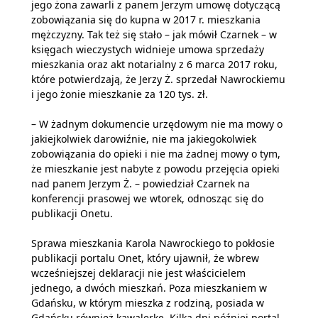
jego żona zawarli z panem Jerzym umowę dotyczącą
zobowiązania się do kupna w 2017 r. mieszkania
mężczyzny. Tak też się stało – jak mówił Czarnek – w
księgach wieczystych widnieje umowa sprzedaży
mieszkania oraz akt notarialny z 6 marca 2017 roku,
które potwierdzają, że Jerzy Ż. sprzedał Nawrockiemu
i jego żonie mieszkanie za 120 tys. zł.
– W żadnym dokumencie urzędowym nie ma mowy o
jakiejkolwiek darowiźnie, nie ma jakiegokolwiek
zobowiązania do opieki i nie ma żadnej mowy o tym,
że mieszkanie jest nabyte z powodu przejęcia opieki
nad panem Jerzym Ż. – powiedział Czarnek na
konferencji prasowej we wtorek, odnosząc się do
publikacji Onetu.
Sprawa mieszkania Karola Nawrockiego to pokłosie
publikacji portalu Onet, który ujawnił, że wbrew
wcześniejszej deklaracji nie jest właścicielem
jednego, a dwóch mieszkań. Poza mieszkaniem w
Gdańsku, w którym mieszka z rodziną, posiada w
Gdańsku również kawalerkę. Kilka dni później portal