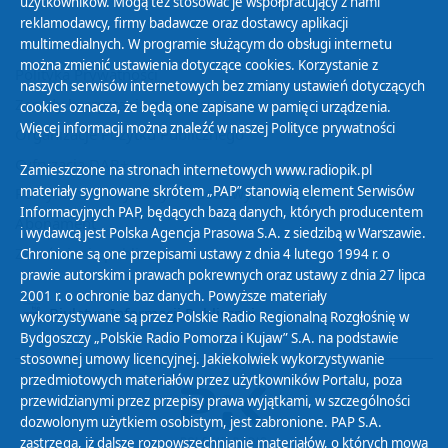
użytkowników. Mogą też stosować je współpracujący z nami
reklamodawcy, firmy badawcze oraz dostawcy aplikacji
multimedialnych. W programie służącym do obsługi internetu
można zmienić ustawienia dotyczące cookies. Korzystanie z
Polityka Prywatności
naszych serwisów internetowych bez zmiany ustawień dotyczących
Zasady korzystania z Serwisu
cookies oznacza, że będą one zapisane w pamięci urządzenia.
Więcej informacji można znaleźć w naszej
Polityce prywatności
Organizacje Pożytku Publicznego
Cyfryzacja DAB+
Zamieszczone na stronach internetowych www.radiopik.pl
materiały sygnowane skrótem „PAP” stanowią element Serwisów
Polityka ochrony danych osobowych
Informacyjnych PAP, będących bazą danych, których producentem
Abonament
i wydawcą jest Polska Agencja Prasowa S.A. z siedzibą w Warszawie.
Zamówienia publiczne
Chronione są one przepisami ustawy z dnia 4 lutego 1994 r. o
prawie autorskim i prawach pokrewnych oraz ustawy z dnia 27 lipca
2001 r. o ochronie baz danych. Powyższe materiały
Biuletyn Informacji Publicznej
wykorzystywane są przez Polskie Radio Regionalną Rozgłośnię w
Bydgoszczy „Polskie Radio Pomorza i Kujaw” S.A. na podstawie
stosownej umowy licencyjnej. Jakiekolwiek wykorzystywanie
przedmiotowych materiałów przez użytkowników Portalu, poza
przewidzianymi przez przepisy prawa wyjątkami, w szczególności
dozwolonym użytkiem osobistym, jest zabronione. PAP S.A.
zastrzega, iż dalsze rozpowszechnianie materiałów, o których mowa