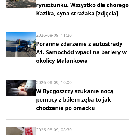
rynsztunku. Wszystko dla chorego
Kazika, syna strażaka [zdjęcia]
2026-08-09, 11:20
Poranne zdarzenie z autostrady
A1. Samochód wpadł na bariery w
okolicy Malankowa
2026-08-09, 10:00
W Bydgoszczy szukanie nocą
pomocy z bólem zęba to jak
chodzenie po omacku
2026-08-09, 08:30