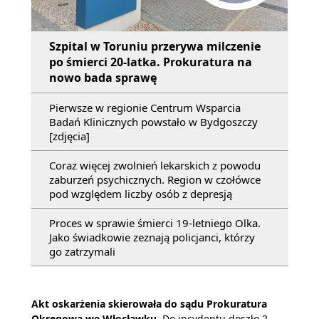
Szpital w Toruniu przerywa milczenie
po śmierci 20-latka. Prokuratura na
nowo bada sprawę
Pierwsze w regionie Centrum Wsparcia
Badań Klinicznych powstało w Bydgoszczy
[zdjęcia]
Coraz więcej zwolnień lekarskich z powodu
zaburzeń psychicznych. Region w czołówce
pod względem liczby osób z depresją
Proces w sprawie śmierci 19-letniego Olka.
Jako świadkowie zeznają policjanci, którzy
go zatrzymali
Akt oskarżenia skierowała do sądu Prokuratura
Okręgowa we Włocławku.
Do incydentu doszło 2