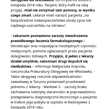
listopada 2018 roku. Pacjent, który trafił na izbę
przyjęć,
miał nie otrzymać tam pomocy, w wyniku
czego zmarł.
Lekarze mieli narazić pacjenta „na
bezpośrednie niebezpieczeństwo utraty życia lub
ciężkiego uszczerbku na zdrowiu”.
-
Lekarzom postawiono zarzuty niewdrożenia
prawidłowego leczenia farmakologicznego
i
tlenoterapii oraz niepodjęcia niezbędnych czynności
medycznych, pomimo zgłaszanych przez pacjenta
dolegliwości bólowych.
Przyjęto, iż jeden z lekarzy
działał umyślnie, natomiast drugi dopuścił się
niedbalstwa
– informuje Małgorzata Kręcicka,
rzeczniczka Prokuratury Okręgowej we Włocławku. -
Także okręgowy rzecznik odpowiedzialności
zawodowej w Toruniu postanowił przedstawić
jednemu z lekarzy - Markowi S. - zarzuty braku
zachowania należytej staranności w poprowadzeniu
postępowaniu diagnostyczno-leczniczego u pacjenta
w trakcie jego pobytu w szpitalu w Radziejowie 2
listopada 2018 roku.