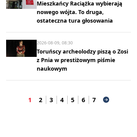
Mieszkańcy Raciążka wybierają
nowego wójta. To druga,
ostateczna tura głosowania
2026-08-09, 08:30
Toruńscy archeolodzy piszą o Zosi
z Pnia w prestiżowym piśmie
naukowym
1
2
3
4
5
6
7