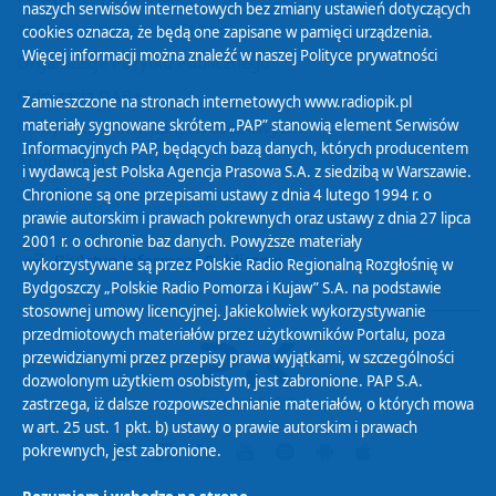
naszych serwisów internetowych bez zmiany ustawień dotyczących
Zasady korzystania z Serwisu
cookies oznacza, że będą one zapisane w pamięci urządzenia.
Więcej informacji można znaleźć w naszej
Polityce prywatności
Organizacje Pożytku Publicznego
Cyfryzacja DAB+
Zamieszczone na stronach internetowych www.radiopik.pl
materiały sygnowane skrótem „PAP” stanowią element Serwisów
Polityka ochrony danych osobowych
Informacyjnych PAP, będących bazą danych, których producentem
Abonament
i wydawcą jest Polska Agencja Prasowa S.A. z siedzibą w Warszawie.
Zamówienia publiczne
Chronione są one przepisami ustawy z dnia 4 lutego 1994 r. o
prawie autorskim i prawach pokrewnych oraz ustawy z dnia 27 lipca
2001 r. o ochronie baz danych. Powyższe materiały
Biuletyn Informacji Publicznej
wykorzystywane są przez Polskie Radio Regionalną Rozgłośnię w
Bydgoszczy „Polskie Radio Pomorza i Kujaw” S.A. na podstawie
stosownej umowy licencyjnej. Jakiekolwiek wykorzystywanie
przedmiotowych materiałów przez użytkowników Portalu, poza
przewidzianymi przez przepisy prawa wyjątkami, w szczególności
dozwolonym użytkiem osobistym, jest zabronione. PAP S.A.
zastrzega, iż dalsze rozpowszechnianie materiałów, o których mowa
w art. 25 ust. 1 pkt. b) ustawy o prawie autorskim i prawach
pokrewnych, jest zabronione.