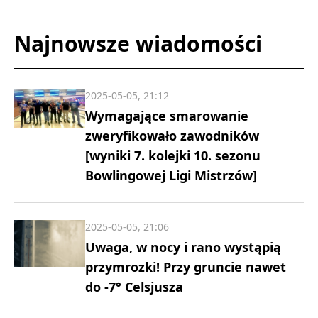
Najnowsze wiadomości
2025-05-05, 21:12
Wymagające smarowanie
zweryfikowało zawodników
[wyniki 7. kolejki 10. sezonu
Bowlingowej Ligi Mistrzów]
2025-05-05, 21:06
Uwaga, w nocy i rano wystąpią
przymrozki! Przy gruncie nawet
do -7° Celsjusza