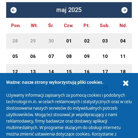
maj 2025
Pon.
Wt.
Śr.
Czw.
Pt.
Sob.
Nd.
28
29
30
01
02
03
04
05
06
07
08
09
10
11
12
13
14
15
16
17
18
Ważne: nasze strony wykorzystują pliki cookies.
19
20
21
22
23
24
25
Używamy informacji zapisanych za pomocą cookies i podobnych
technologii m.in. w celach reklamowych i statystycznych oraz w celu
26
27
28
29
30
31
01
dostosowania naszych serwisów do indywidualnych potrzeb
użytkowników. Mogą też stosować je współpracujący z nami
reklamodawcy, firmy badawcze oraz dostawcy aplikacji
multimedialnych. W programie służącym do obsługi internetu
można zmienić ustawienia dotyczące cookies. Korzystanie z
Polityka Prywatności