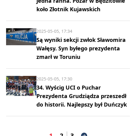
jedna ranna. Pożar w Będzitowie
koło Złotnik Kujawskich
2025-05-05, 17:34
Są wyniki sekcji zwłok Sławomira
Wałęsy. Syn byłego prezydenta
zmarł w Toruniu
2025-05-05, 17:30
34. Wyścig UCI o Puchar
Prezydenta Grudziądza przeszedł
do historii. Najlepszy był Duńczyk
1
2
3