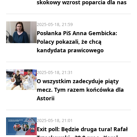
skokowy wzrost poparcia dla nas
2025-05-18, 21:59
Posłanka PiS Anna Gembicka:
Polacy pokazali, że chcą
kandydata prawicowego
2025-05-18, 21:31
O wszystkim zadecyduje piąty
mecz. Tym razem końcówka dla
Astorii
2025-05-18, 21:01
Exit poll: Będzie druga tura! Rafał