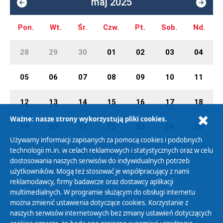
maj 2025
Pon.
Wt.
Śr.
Czw.
Pt.
Sob.
Nd.
28
29
30
01
02
03
04
05
06
07
08
09
10
11
12
13
14
15
16
17
18
Ważne: nasze strony wykorzystują pliki cookies.
19
20
21
22
23
24
25
Używamy informacji zapisanych za pomocą cookies i podobnych
technologii m.in. w celach reklamowych i statystycznych oraz w celu
26
27
28
29
30
31
01
dostosowania naszych serwisów do indywidualnych potrzeb
użytkowników. Mogą też stosować je współpracujący z nami
reklamodawcy, firmy badawcze oraz dostawcy aplikacji
multimedialnych. W programie służącym do obsługi internetu
można zmienić ustawienia dotyczące cookies. Korzystanie z
Polityka Prywatności
naszych serwisów internetowych bez zmiany ustawień dotyczących
Zasady korzystania z Serwisu