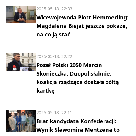
2025-05-18, 22:33
Wicewojewoda Piotr Hemmerling:
Magdalena Biejat jeszcze pokaże,
na co ją stać
2025-05-18, 22:22
Poseł Polski 2050 Marcin
Skonieczka: Duopol słabnie,
koalicja rządząca dostała żółtą
kartkę
2025-05-18, 22:11
Brat kandydata Konfederacji:
Wynik Sławomira Mentzena to