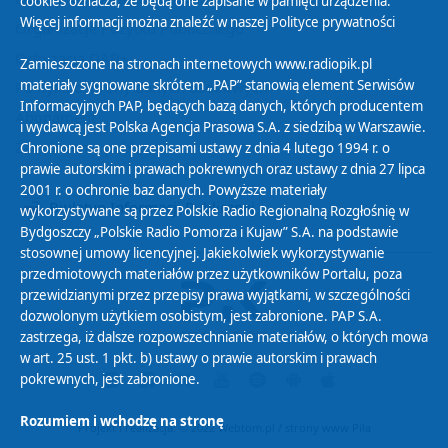
cookies oznacza, że będą one zapisane w pamięci urządzenia.
Więcej informacji można znaleźć w naszej
Polityce prywatności
Organizacje Pożytku Publicznego
Cyfryzacja DAB+
Zamieszczone na stronach internetowych www.radiopik.pl
materiały sygnowane skrótem „PAP” stanowią element Serwisów
Polityka ochrony danych osobowych
Informacyjnych PAP, będących bazą danych, których producentem
Abonament
i wydawcą jest Polska Agencja Prasowa S.A. z siedzibą w Warszawie.
Zamówienia publiczne
Chronione są one przepisami ustawy z dnia 4 lutego 1994 r. o
prawie autorskim i prawach pokrewnych oraz ustawy z dnia 27 lipca
2001 r. o ochronie baz danych. Powyższe materiały
Biuletyn Informacji Publicznej
wykorzystywane są przez Polskie Radio Regionalną Rozgłośnię w
Bydgoszczy „Polskie Radio Pomorza i Kujaw” S.A. na podstawie
stosownej umowy licencyjnej. Jakiekolwiek wykorzystywanie
przedmiotowych materiałów przez użytkowników Portalu, poza
przewidzianymi przez przepisy prawa wyjątkami, w szczególności
dozwolonym użytkiem osobistym, jest zabronione. PAP S.A.
zastrzega, iż dalsze rozpowszechnianie materiałów, o których mowa
w art. 25 ust. 1 pkt. b) ustawy o prawie autorskim i prawach
pokrewnych, jest zabronione.
Rozumiem i wchodzę na stronę
Projekt i realizacja: © 2022
Webtom.pl
/
strony www Piła