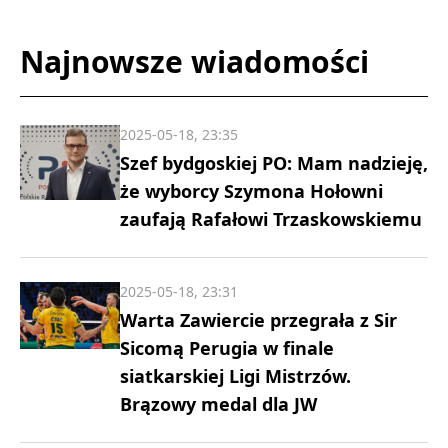
Najnowsze wiadomości
2025-05-18, 23:35
Szef bydgoskiej PO: Mam nadzieję,
że wyborcy Szymona Hołowni
zaufają Rafałowi Trzaskowskiemu
2025-05-18, 23:31
Warta Zawiercie przegrała z Sir
Sicomą Perugia w finale
siatkarskiej Ligi Mistrzów.
Brązowy medal dla JW