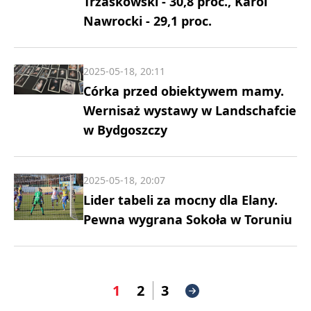
Trzaskowski - 30,8 proc., Karol
Nawrocki - 29,1 proc.
2025-05-18, 20:11
Córka przed obiektywem mamy.
Wernisaż wystawy w Landschafcie
w Bydgoszczy
2025-05-18, 20:07
Lider tabeli za mocny dla Elany.
Pewna wygrana Sokoła w Toruniu
1
2
3