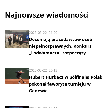
Najnowsze wiadomości
2025-05-22, 21:00
Doceniają pracodawców osób
niepełnosprawnych. Konkurs
„Lodołamacze” rozpoczęty
2025-05-22, 20:13
Hubert Hurkacz w półfinale! Polak
pokonał faworyta turnieju w
Genewie