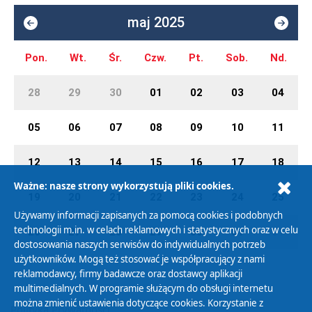
maj 2025
Pon.
Wt.
Śr.
Czw.
Pt.
Sob.
Nd.
28
29
30
01
02
03
04
05
06
07
08
09
10
11
12
13
14
15
16
17
18
Ważne: nasze strony wykorzystują pliki cookies.
19
20
21
22
23
24
25
Używamy informacji zapisanych za pomocą cookies i podobnych
technologii m.in. w celach reklamowych i statystycznych oraz w celu
26
27
28
29
30
31
01
dostosowania naszych serwisów do indywidualnych potrzeb
użytkowników. Mogą też stosować je współpracujący z nami
reklamodawcy, firmy badawcze oraz dostawcy aplikacji
multimedialnych. W programie służącym do obsługi internetu
można zmienić ustawienia dotyczące cookies. Korzystanie z
Polityka Prywatności