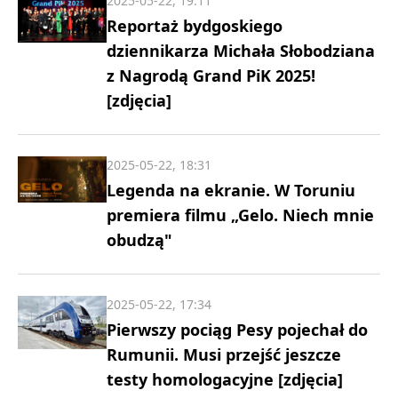
2025-05-22, 19:11
Reportaż bydgoskiego
dziennikarza Michała Słobodziana
z Nagrodą Grand PiK 2025!
[zdjęcia]
2025-05-22, 18:31
Legenda na ekranie. W Toruniu
premiera filmu „Gelo. Niech mnie
obudzą"
2025-05-22, 17:34
Pierwszy pociąg Pesy pojechał do
Rumunii. Musi przejść jeszcze
testy homologacyjne [zdjęcia]