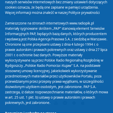
naszych serwisów internetowych bez zmiany ustawień dotyczących
Zasady korzystania z Serwisu
cookies oznacza, że będą one zapisane w pamięci urządzenia.
Więcej informacji można znaleźć w naszej
Polityce prywatności
Organizacje Pożytku Publicznego
Cyfryzacja DAB+
Zamieszczone na stronach internetowych www.radiopik.pl
materiały sygnowane skrótem „PAP” stanowią element Serwisów
Polityka ochrony danych osobowych
Informacyjnych PAP, będących bazą danych, których producentem
Abonament
i wydawcą jest Polska Agencja Prasowa S.A. z siedzibą w Warszawie.
Zamówienia publiczne
Chronione są one przepisami ustawy z dnia 4 lutego 1994 r. o
prawie autorskim i prawach pokrewnych oraz ustawy z dnia 27 lipca
2001 r. o ochronie baz danych. Powyższe materiały
Biuletyn Informacji Publicznej
wykorzystywane są przez Polskie Radio Regionalną Rozgłośnię w
Bydgoszczy „Polskie Radio Pomorza i Kujaw” S.A. na podstawie
stosownej umowy licencyjnej. Jakiekolwiek wykorzystywanie
przedmiotowych materiałów przez użytkowników Portalu, poza
przewidzianymi przez przepisy prawa wyjątkami, w szczególności
dozwolonym użytkiem osobistym, jest zabronione. PAP S.A.
zastrzega, iż dalsze rozpowszechnianie materiałów, o których mowa
w art. 25 ust. 1 pkt. b) ustawy o prawie autorskim i prawach
pokrewnych, jest zabronione.