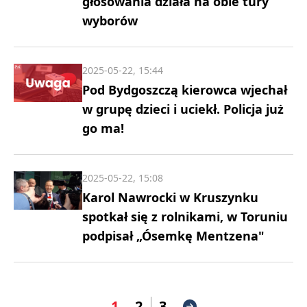
głosowania działa na obie tury
wyborów
2025-05-22, 15:44
Pod Bydgoszczą kierowca wjechał
w grupę dzieci i uciekł. Policja już
go ma!
2025-05-22, 15:08
Karol Nawrocki w Kruszynku
spotkał się z rolnikami, w Toruniu
podpisał „Ósemkę Mentzena"
1
2
3