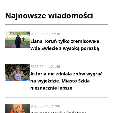
Najnowsze wiadomości
2025-05-11, 22:38
Elana Toruń tylko zremisowała.
Wda Świecie z wysoką porażką
2025-05-11, 21:46
Astoria nie zdołała znów wygrać
na wyjeździe. Miasto Szkła
nieznacznie lepsze
2025-05-11, 21:00