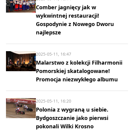
Comber jagnięcy jak w
wykwintnej restauracji!
Gospodynie z Nowego Dworu
najlepsze
2025-05-11, 16:47
Malarstwo z kolekcji Filharmonii
Pomorskiej skatalogowane!
Promocja niezwykłego albumu
2025-05-11, 16:20
Polonia z wygraną u siebie.
Bydgoszczanie jako pierwsi
pokonali Wilki Krosno