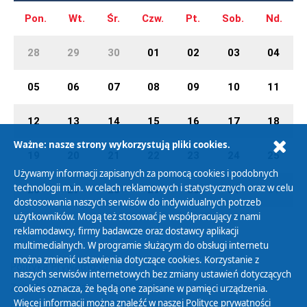
Pon.
Wt.
Śr.
Czw.
Pt.
Sob.
Nd.
28
29
30
01
02
03
04
05
06
07
08
09
10
11
12
13
14
15
16
17
18
Ważne: nasze strony wykorzystują pliki cookies.
19
20
21
22
23
24
25
Używamy informacji zapisanych za pomocą cookies i podobnych
technologii m.in. w celach reklamowych i statystycznych oraz w celu
26
27
28
29
30
31
01
dostosowania naszych serwisów do indywidualnych potrzeb
użytkowników. Mogą też stosować je współpracujący z nami
reklamodawcy, firmy badawcze oraz dostawcy aplikacji
multimedialnych. W programie służącym do obsługi internetu
można zmienić ustawienia dotyczące cookies. Korzystanie z
Polityka Prywatności
naszych serwisów internetowych bez zmiany ustawień dotyczących
Zasady korzystania z Serwisu
cookies oznacza, że będą one zapisane w pamięci urządzenia.
Więcej informacji można znaleźć w naszej
Polityce prywatności