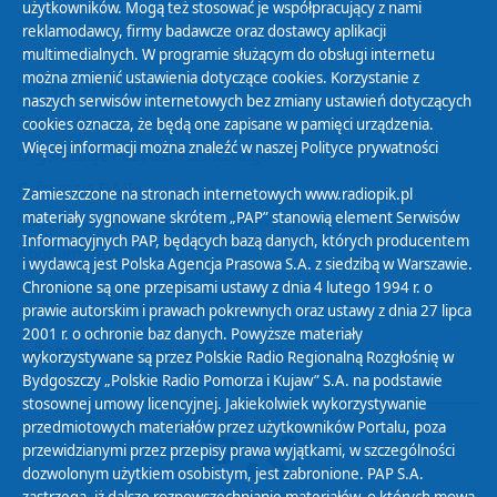
użytkowników. Mogą też stosować je współpracujący z nami
reklamodawcy, firmy badawcze oraz dostawcy aplikacji
multimedialnych. W programie służącym do obsługi internetu
można zmienić ustawienia dotyczące cookies. Korzystanie z
Polityka Prywatności
naszych serwisów internetowych bez zmiany ustawień dotyczących
Zasady korzystania z Serwisu
cookies oznacza, że będą one zapisane w pamięci urządzenia.
Więcej informacji można znaleźć w naszej
Polityce prywatności
Organizacje Pożytku Publicznego
Cyfryzacja DAB+
Zamieszczone na stronach internetowych www.radiopik.pl
materiały sygnowane skrótem „PAP” stanowią element Serwisów
Polityka ochrony danych osobowych
Informacyjnych PAP, będących bazą danych, których producentem
Abonament
i wydawcą jest Polska Agencja Prasowa S.A. z siedzibą w Warszawie.
Zamówienia publiczne
Chronione są one przepisami ustawy z dnia 4 lutego 1994 r. o
prawie autorskim i prawach pokrewnych oraz ustawy z dnia 27 lipca
2001 r. o ochronie baz danych. Powyższe materiały
Biuletyn Informacji Publicznej
wykorzystywane są przez Polskie Radio Regionalną Rozgłośnię w
Bydgoszczy „Polskie Radio Pomorza i Kujaw” S.A. na podstawie
stosownej umowy licencyjnej. Jakiekolwiek wykorzystywanie
przedmiotowych materiałów przez użytkowników Portalu, poza
przewidzianymi przez przepisy prawa wyjątkami, w szczególności
dozwolonym użytkiem osobistym, jest zabronione. PAP S.A.