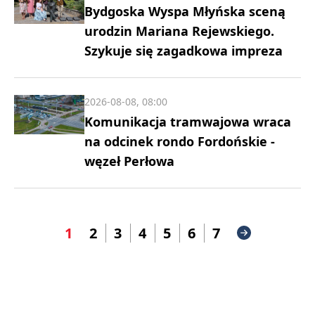
Bydgoska Wyspa Młyńska sceną
urodzin Mariana Rejewskiego.
Szykuje się zagadkowa impreza
2026-08-08, 08:00
Komunikacja tramwajowa wraca
na odcinek rondo Fordońskie -
węzeł Perłowa
1
2
3
4
5
6
7