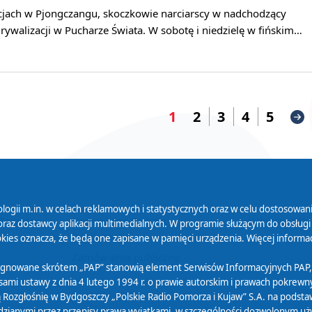
cjach w Pjongczangu, skoczkowie narciarscy w nadchodzący
ywalizacji w Pucharze Świata. W sobotę i niedzielę w fińskim…
1
2
3
4
5
logii m.in. w celach reklamowych i statystycznych oraz w celu dostosow
 Serwisu
Organizacje Pożytku
Cyfryzacja D
raz dostawcy aplikacji multimedialnych. W programie służącym do obsługi
Publicznego
ies oznacza, że będą one zapisane w pamięci urządzenia. Więcej informac
Zamówienia publiczne
sygnowane skrótem „PAP” stanowią element Serwisów Informacyjnych PAP,
ami ustawy z dnia 4 lutego 1994 r. o prawie autorskim i prawach pokrewnyc
 Rozgłośnię w Bydgoszczy „Polskie Radio Pomorza i Kujaw” S.A. na podsta
ianymi przez przepisy prawa wyjątkami, w szczególności dozwolonym użytk