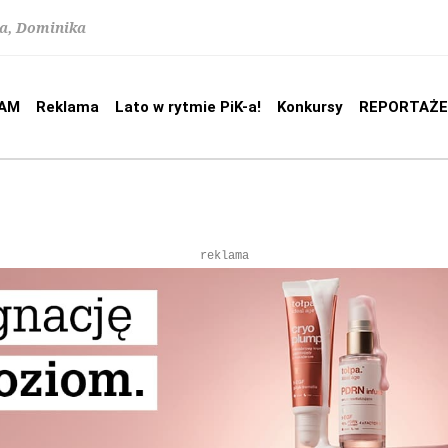
na, Dominika
AM
Reklama
Lato w rytmie PiK-a!
Konkursy
REPORTAŻE
reklama