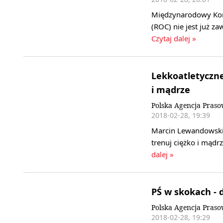
Międzynarodowy Komit
(ROC) nie jest już z
Czytaj dalej »
Lekkoatletyczne
i mądrze
Polska Agencja Pras
2018-02-28, 19:39
Marcin Lewandowski 
trenuj ciężko i mądr
dalej »
PŚ w skokach - 
Polska Agencja Pras
2018-02-28, 19:29