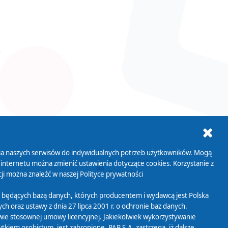
ania naszych serwisów do indywidualnych potrzeb użytkowników. Mogą
AB+
Biuletyn Informacji
 internetu można zmienić ustawienia dotyczące cookies. Korzystanie z
Publicznej
ji można znaleźć w naszej
Polityce prywatności
 będących bazą danych, których producentem i wydawcą jest Polska
h oraz ustawy z dnia 27 lipca 2001 r. o ochronie baz danych.
wie stosownej umowy licencyjnej. Jakiekolwiek wykorzystywanie
iem osobistym, jest zabronione. PAP S.A. zastrzega, iż dalsze