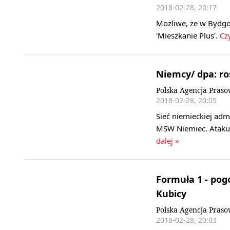
2018-02-28, 20:17
Możliwe, że w Bydg
'Mieszkanie Plus'.
Czy
Niemcy/ dpa: ro
Polska Agencja Pras
2018-02-28, 20:05
Sieć niemieckiej admi
MSW Niemiec. Ataku 
dalej »
Formuła 1 - pog
Kubicy
Polska Agencja Pras
2018-02-28, 20:03