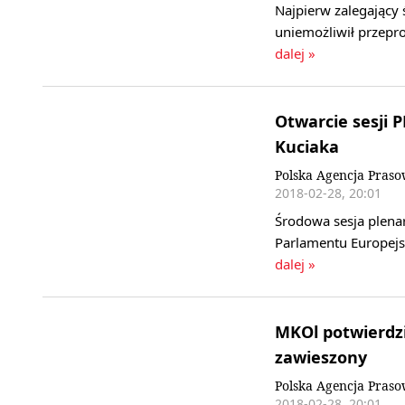
Najpierw zalegający 
uniemożliwił przep
dalej »
Otwarcie sesji 
Kuciaka
Polska Agencja Pras
2018-02-28, 20:01
Środowa sesja plena
Parlamentu Europejs
dalej »
MKOl potwierdził
zawieszony
Polska Agencja Pras
2018-02-28, 20:01