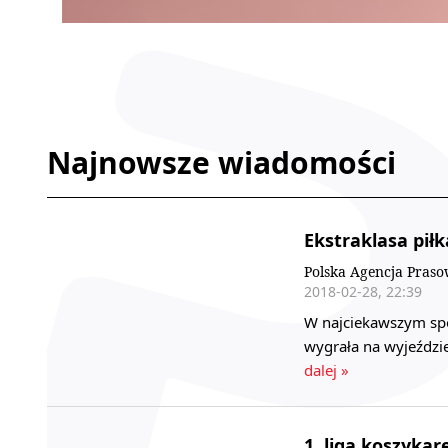
Najnowsze wiadomości
Ekstraklasa piłk
Polska Agencja Pras
2018-02-28, 22:39
W najciekawszym spotk
wygrała na wyjeździ
dalej »
1. liga koszykar