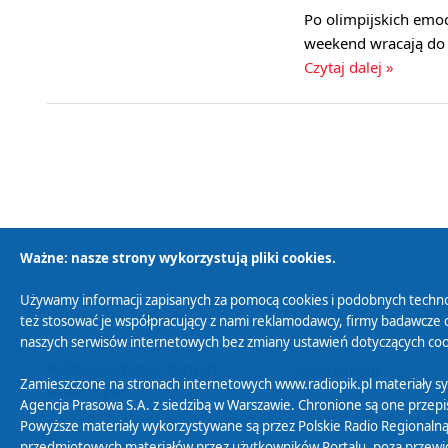
Po olimpijskich emo
weekend wracają do r
Czytaj dalej »
Ważne: nasze strony wykorzystują pliki cookies.
Używamy informacji zapisanych za pomocą cookies i podobnych techno
Polityka Prywatności
Zasady korzystania z
też stosować je współpracujący z nami reklamodawcy, firmy badawcze o
naszych serwisów internetowych bez zmiany ustawień dotyczących cook
Polityka ochrony danych
Abonament
Zamieszczone na stronach internetowych www.radiopik.pl materiały 
osobowych
Agencja Prasowa S.A. z siedzibą w Warszawie. Chronione są one przepis
Powyższe materiały wykorzystywane są przez Polskie Radio Regionalną
przedmiotowych materiałów przez użytkowników Portalu, poza przewidz