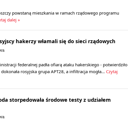
oszczy powstaną mieszkania w ramach rządowego programu
taj dalej »
syjscy hakerzy włamali się do sieci rządowych
owa
nistracji federalnej padła ofiarą ataku hakerskiego - potwierdziło
dokonała rosyjska grupa APT28, a infiltracja mogła…
Czytaj
oda storpedowała środowe testy z udziałem
owa