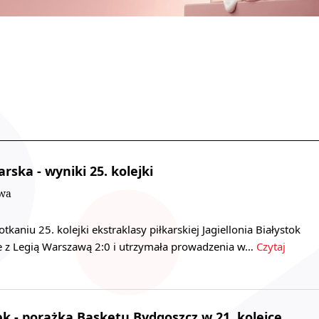
arska - wyniki 25. kolejki
owa
aniu 25. kolejki ekstraklasy piłkarskiej Jagiellonia Białystok
e z Legią Warszawą 2:0 i utrzymała prowadzenia w…
Czytaj
ek - porażka Basketu Bydgoszcz w 21. kolejce