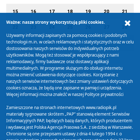
15
16
17
18
19
20
21
Ważne: nasze strony wykorzystują pliki cookies.
22
23
24
25
26
27
28
Używamy informacji zapisanych za pomocą cookies i podobnych
technologii m.in. w celach reklamowych i statystycznych oraz w celu
29
30
31
01
02
03
04
dostosowania naszych serwisów do indywidualnych potrzeb
użytkowników. Mogą też stosować je współpracujący z nami
reklamodawcy, firmy badawcze oraz dostawcy aplikacji
multimedialnych. W programie służącym do obsługi internetu
można zmienić ustawienia dotyczące cookies. Korzystanie z
Polityka Prywatności
naszych serwisów internetowych bez zmiany ustawień dotyczących
Zasady korzystania z Serwisu
cookies oznacza, że będą one zapisane w pamięci urządzenia.
Więcej informacji można znaleźć w naszej
Polityce prywatności
Organizacje Pożytku Publicznego
Cyfryzacja DAB+
Zamieszczone na stronach internetowych www.radiopik.pl
materiały sygnowane skrótem „PAP” stanowią element Serwisów
Polityka ochrony danych osobowych
Informacyjnych PAP, będących bazą danych, których producentem
Abonament
i wydawcą jest Polska Agencja Prasowa S.A. z siedzibą w Warszawie.
Zamówienia publiczne
Chronione są one przepisami ustawy z dnia 4 lutego 1994 r. o