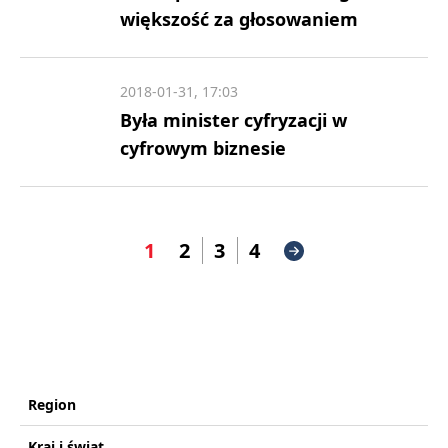
większość za głosowaniem
2018-01-31, 17:03
Była minister cyfryzacji w
cyfrowym biznesie
1
2
3
4
Region
Kraj i świat