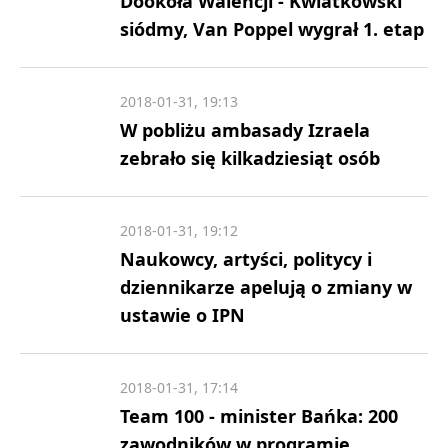
Dookoła Walencji - Kwiatkowski
siódmy, Van Poppel wygrał 1. etap
2018-01-31, 19:13
W pobliżu ambasady Izraela
zebrało się kilkadziesiąt osób
2018-01-31, 19:12
Naukowcy, artyści, politycy i
dziennikarze apelują o zmiany w
ustawie o IPN
2018-01-31, 17:14
Team 100 - minister Bańka: 200
zawodników w programie