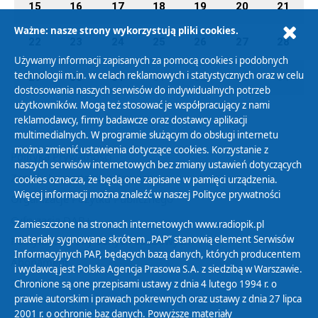
15
16
17
18
19
20
21
Ważne: nasze strony wykorzystują pliki cookies.
22
23
24
25
26
27
28
Używamy informacji zapisanych za pomocą cookies i podobnych
technologii m.in. w celach reklamowych i statystycznych oraz w celu
29
30
31
01
02
03
04
dostosowania naszych serwisów do indywidualnych potrzeb
użytkowników. Mogą też stosować je współpracujący z nami
reklamodawcy, firmy badawcze oraz dostawcy aplikacji
multimedialnych. W programie służącym do obsługi internetu
można zmienić ustawienia dotyczące cookies. Korzystanie z
Polityka Prywatności
naszych serwisów internetowych bez zmiany ustawień dotyczących
Zasady korzystania z Serwisu
cookies oznacza, że będą one zapisane w pamięci urządzenia.
Więcej informacji można znaleźć w naszej
Polityce prywatności
Organizacje Pożytku Publicznego
Cyfryzacja DAB+
Zamieszczone na stronach internetowych www.radiopik.pl
materiały sygnowane skrótem „PAP” stanowią element Serwisów
Polityka ochrony danych osobowych
Informacyjnych PAP, będących bazą danych, których producentem
Abonament
i wydawcą jest Polska Agencja Prasowa S.A. z siedzibą w Warszawie.
Zamówienia publiczne
Chronione są one przepisami ustawy z dnia 4 lutego 1994 r. o
prawie autorskim i prawach pokrewnych oraz ustawy z dnia 27 lipca
2001 r. o ochronie baz danych. Powyższe materiały