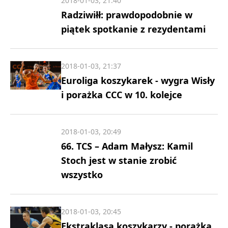
2018-01-03, 21:40
Radziwiłł: prawdopodobnie w
piątek spotkanie z rezydentami
2018-01-03, 21:37
Euroliga koszykarek - wygra Wisły
i porażka CCC w 10. kolejce
2018-01-03, 20:49
66. TCS – Adam Małysz: Kamil
Stoch jest w stanie zrobić
wszystko
2018-01-03, 20:45
Ekstraklasa koszykarzy - porażka