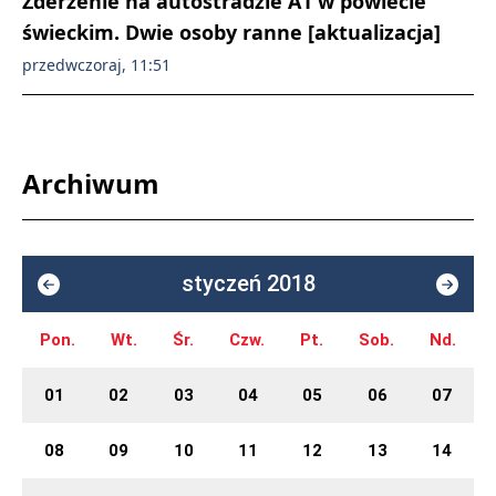
Zderzenie na autostradzie A1 w powiecie
świeckim. Dwie osoby ranne [aktualizacja]
przedwczoraj, 11:51
Archiwum
styczeń 2018
Pon.
Wt.
Śr.
Czw.
Pt.
Sob.
Nd.
01
02
03
04
05
06
07
08
09
10
11
12
13
14