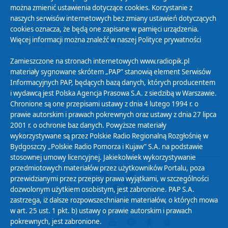
można zmienić ustawienia dotyczące cookies. Korzystanie z
Polityka Prywatności
naszych serwisów internetowych bez zmiany ustawień dotyczących
Zasady korzystania z Serwisu
cookies oznacza, że będą one zapisane w pamięci urządzenia.
Więcej informacji można znaleźć w naszej
Polityce prywatności
Organizacje Pożytku Publicznego
Cyfryzacja DAB+
Zamieszczone na stronach internetowych www.radiopik.pl
materiały sygnowane skrótem „PAP” stanowią element Serwisów
Polityka ochrony danych osobowych
Informacyjnych PAP, będących bazą danych, których producentem
Abonament
i wydawcą jest Polska Agencja Prasowa S.A. z siedzibą w Warszawie.
Zamówienia publiczne
Chronione są one przepisami ustawy z dnia 4 lutego 1994 r. o
prawie autorskim i prawach pokrewnych oraz ustawy z dnia 27 lipca
2001 r. o ochronie baz danych. Powyższe materiały
Biuletyn Informacji Publicznej
wykorzystywane są przez Polskie Radio Regionalną Rozgłośnię w
Bydgoszczy „Polskie Radio Pomorza i Kujaw” S.A. na podstawie
stosownej umowy licencyjnej. Jakiekolwiek wykorzystywanie
przedmiotowych materiałów przez użytkowników Portalu, poza
przewidzianymi przez przepisy prawa wyjątkami, w szczególności
dozwolonym użytkiem osobistym, jest zabronione. PAP S.A.
zastrzega, iż dalsze rozpowszechnianie materiałów, o których mowa
w art. 25 ust. 1 pkt. b) ustawy o prawie autorskim i prawach
pokrewnych, jest zabronione.