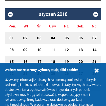
styczeń 2018
Pon.
Wt.
Śr.
Czw.
Pt.
Sob.
Nd.
01
02
03
04
05
06
07
08
09
10
11
12
13
14
15
16
17
18
19
20
21
Ważne: nasze strony wykorzystują pliki cookies.
22
23
24
25
26
27
28
Używamy informacji zapisanych za pomocą cookies i podobnych
technologii m.in. w celach reklamowych i statystycznych oraz w celu
29
30
31
01
02
03
04
dostosowania naszych serwisów do indywidualnych potrzeb
użytkowników. Mogą też stosować je współpracujący z nami
reklamodawcy, firmy badawcze oraz dostawcy aplikacji
multimedialnych. W programie służącym do obsługi internetu