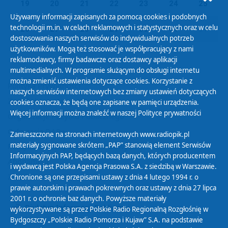
19
20
21
22
23
24
25
Używamy informacji zapisanych za pomocą cookies i podobnych
technologii m.in. w celach reklamowych i statystycznych oraz w celu
26
27
28
29
30
31
01
dostosowania naszych serwisów do indywidualnych potrzeb
użytkowników. Mogą też stosować je współpracujący z nami
reklamodawcy, firmy badawcze oraz dostawcy aplikacji
multimedialnych. W programie służącym do obsługi internetu
można zmienić ustawienia dotyczące cookies. Korzystanie z
Polityka Prywatności
naszych serwisów internetowych bez zmiany ustawień dotyczących
Zasady korzystania z Serwisu
cookies oznacza, że będą one zapisane w pamięci urządzenia.
Więcej informacji można znaleźć w naszej
Polityce prywatności
Organizacje Pożytku Publicznego
Cyfryzacja DAB+
Zamieszczone na stronach internetowych www.radiopik.pl
materiały sygnowane skrótem „PAP” stanowią element Serwisów
Polityka ochrony danych osobowych
Informacyjnych PAP, będących bazą danych, których producentem
Abonament
i wydawcą jest Polska Agencja Prasowa S.A. z siedzibą w Warszawie.
Zamówienia publiczne
Chronione są one przepisami ustawy z dnia 4 lutego 1994 r. o
prawie autorskim i prawach pokrewnych oraz ustawy z dnia 27 lipca
2001 r. o ochronie baz danych. Powyższe materiały
Biuletyn Informacji Publicznej
wykorzystywane są przez Polskie Radio Regionalną Rozgłośnię w
Bydgoszczy „Polskie Radio Pomorza i Kujaw” S.A. na podstawie