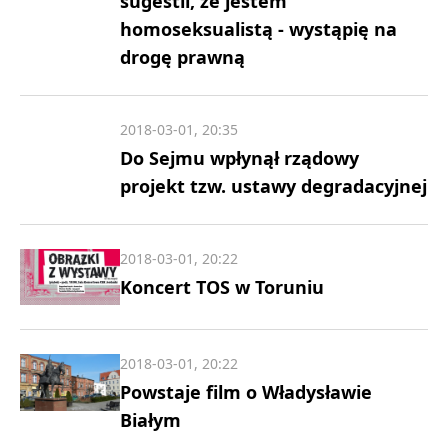
sugestii, że jestem
homoseksualistą - wystąpię na
drogę prawną
2018-03-01, 20:35
Do Sejmu wpłynął rządowy
projekt tzw. ustawy degradacyjnej
2018-03-01, 20:22
Koncert TOS w Toruniu
2018-03-01, 20:22
Powstaje film o Władysławie
Białym