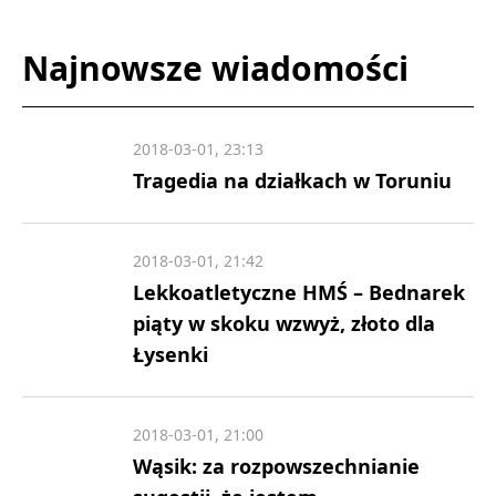
Najnowsze wiadomości
2018-03-01, 23:13
Tragedia na działkach w Toruniu
2018-03-01, 21:42
Lekkoatletyczne HMŚ – Bednarek
piąty w skoku wzwyż, złoto dla
Łysenki
2018-03-01, 21:00
Wąsik: za rozpowszechnianie