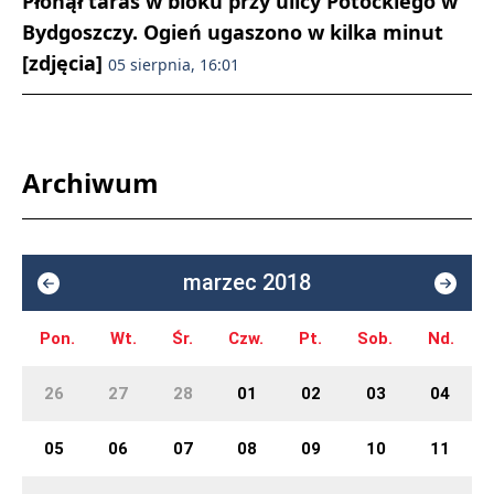
Płonął taras w bloku przy ulicy Potockiego w
Bydgoszczy. Ogień ugaszono w kilka minut
[zdjęcia]
05 sierpnia, 16:01
Archiwum
marzec 2018
Pon.
Wt.
Śr.
Czw.
Pt.
Sob.
Nd.
26
27
28
01
02
03
04
05
06
07
08
09
10
11