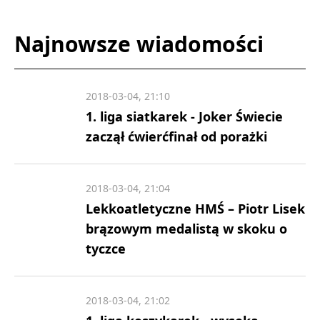
Najnowsze wiadomości
2018-03-04, 21:10
1. liga siatkarek - Joker Świecie
zaczął ćwierćfinał od porażki
2018-03-04, 21:04
Lekkoatletyczne HMŚ – Piotr Lisek
brązowym medalistą w skoku o
tyczce
2018-03-04, 21:02