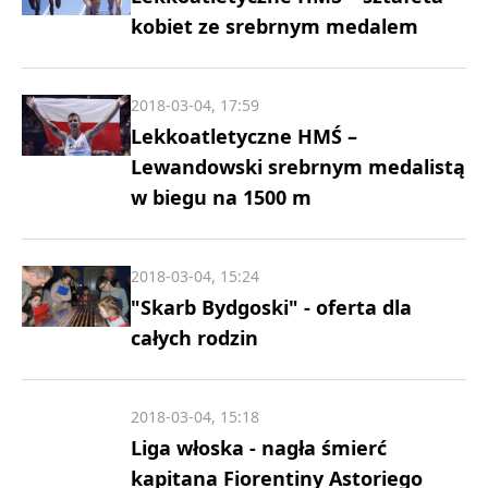
kobiet ze srebrnym medalem
2018-03-04, 17:59
Lekkoatletyczne HMŚ –
Lewandowski srebrnym medalistą
w biegu na 1500 m
2018-03-04, 15:24
"Skarb Bydgoski" - oferta dla
całych rodzin
2018-03-04, 15:18
Liga włoska - nagła śmierć
kapitana Fiorentiny Astoriego