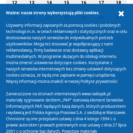
12
13
14
15
16
17
18
Ważne: nasze strony wykorzystują pliki cookies.
19
20
21
22
23
24
25
Używamy informacji zapisanych za pomocą cookies i podobnych
technologii m.in. w celach reklamowych i statystycznych oraz w celu
26
27
28
29
30
31
01
dostosowania naszych serwisów do indywidualnych potrzeb
użytkowników. Mogą też stosować je współpracujący z nami
reklamodawcy, firmy badawcze oraz dostawcy aplikacji
multimedialnych. W programie służącym do obsługi internetu
można zmienić ustawienia dotyczące cookies. Korzystanie z
Polityka Prywatności
naszych serwisów internetowych bez zmiany ustawień dotyczących
Zasady korzystania z Serwisu
cookies oznacza, że będą one zapisane w pamięci urządzenia.
Więcej informacji można znaleźć w naszej
Polityce prywatności
Organizacje Pożytku Publicznego
Cyfryzacja DAB+
Zamieszczone na stronach internetowych www.radiopik.pl
materiały sygnowane skrótem „PAP” stanowią element Serwisów
Polityka ochrony danych osobowych
Informacyjnych PAP, będących bazą danych, których producentem
Abonament
i wydawcą jest Polska Agencja Prasowa S.A. z siedzibą w Warszawie.
Zamówienia publiczne
Chronione są one przepisami ustawy z dnia 4 lutego 1994 r. o
prawie autorskim i prawach pokrewnych oraz ustawy z dnia 27 lipca
2001 r. o ochronie baz danych. Powyższe materiały