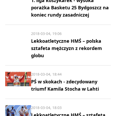
1. liga koszykarek - wysoka
porażka Basketu 25 Bydgoszcz na
koniec rundy zasadniczej
2018-03-04, 19:06
Lekkoatletyczne HMŚ – polska
sztafeta mężczyzn z rekordem
globu
2018-03-04, 18:44
PŚ w skokach - zdecydowany
triumf Kamila Stocha w Lahti
2018-03-04, 18:03
Lekkoatletyczne HMŚ – sztafeta