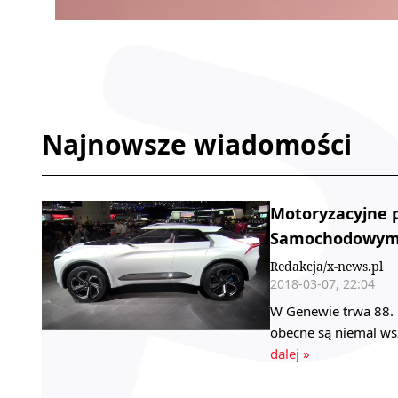
Najnowsze wiadomości
Motoryzacyjne 
Samochodowym 
Redakcja/x-news.pl
2018-03-07, 22:04
W Genewie trwa 88.
obecne są niemal ws
dalej »