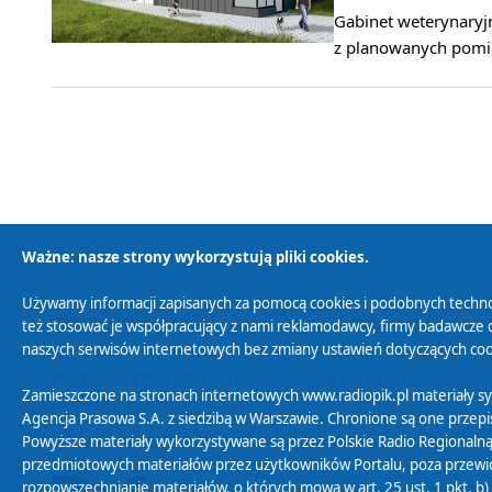
Gabinet weterynaryjn
z planowanych pomie
Ważne: nasze strony wykorzystują pliki cookies.
Używamy informacji zapisanych za pomocą cookies i podobnych techno
Polityka Prywatności
Zasady korzystania z
też stosować je współpracujący z nami reklamodawcy, firmy badawcze o
naszych serwisów internetowych bez zmiany ustawień dotyczących cook
Polityka ochrony danych
Abonament
Zamieszczone na stronach internetowych www.radiopik.pl materiały 
osobowych
Agencja Prasowa S.A. z siedzibą w Warszawie. Chronione są one przepis
Powyższe materiały wykorzystywane są przez Polskie Radio Regionalną
przedmiotowych materiałów przez użytkowników Portalu, poza przewidz
rozpowszechnianie materiałów, o których mowa w art. 25 ust. 1 pkt. b