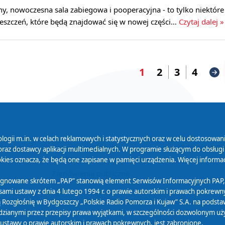
y, nowoczesna sala zabiegowa i pooperacyjna - to tylko niektóre
szczeń, które będą znajdować się w nowej części…
Czytaj dalej »
1
2
3
4
logii m.in. w celach reklamowych i statystycznych oraz w celu dostosow
 Serwisu
Organizacje Pożytku
Cyfryzacja D
raz dostawcy aplikacji multimedialnych. W programie służącym do obsługi
Publicznego
ies oznacza, że będą one zapisane w pamięci urządzenia. Więcej informac
Zamówienia publiczne
sygnowane skrótem „PAP” stanowią element Serwisów Informacyjnych PAP,
ami ustawy z dnia 4 lutego 1994 r. o prawie autorskim i prawach pokrewnyc
 Rozgłośnię w Bydgoszczy „Polskie Radio Pomorza i Kujaw” S.A. na podsta
ianymi przez przepisy prawa wyjątkami, w szczególności dozwolonym użytk
) ustawy o prawie autorskim i prawach pokrewnych, jest zabronione.