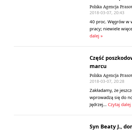
Polska Agencja Pras
2018-03-07, 20:43
40 proc. Węgrów w w
pracy; niewiele więc
dalej »
Część poszkodow
marcu
Polska Agencja Pras
2018-03-07, 20:28
Zakładamy, że jeszc
wprowadzą się do no
Jędrzej…
Czytaj dalej
Syn Beaty J., d