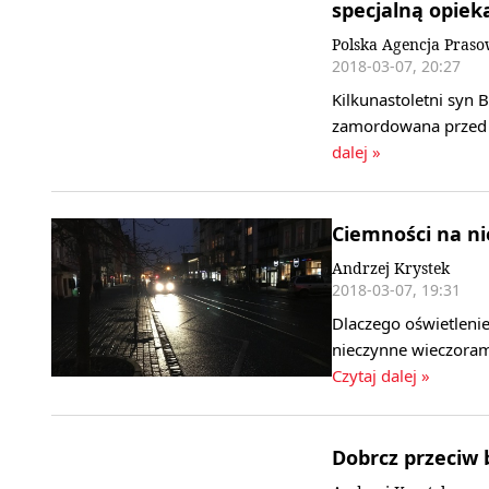
specjalną opiek
Polska Agencja Pras
2018-03-07, 20:27
Kilkunastoletni syn B
zamordowana przed k
dalej »
Ciemności na ni
Andrzej Krystek
2018-03-07, 19:31
Dlaczego oświetlenie
nieczynne wieczoram
Czytaj dalej »
Dobrcz przeciw