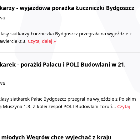
tkarzy - wyjazdowa porażka Łuczniczki Bydgoszcz
owa
klasy siatkarzy Łuczniczka Bydgoszcz przegrała na wyjeździe z
awiercie 0:3.
Czytaj dalej »
karek - porażki Pałacu i POLI Budowlani w 21.
owa
klasy siatkarek Pałac Bydgoszcz przegrał na wyjeździe z Polskim
 Muszyna 1:3. Z kolei zespół POLI Budowlani Toruń…
Czytaj
. młodych Węgrów chce wyjechać z kraju