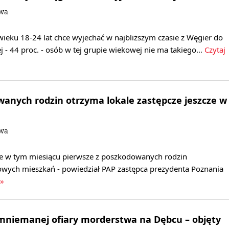
owa
ieku 18-24 lat chce wyjechać w najbliższym czasie z Węgier do
ej - 44 proc. - osób w tej grupie wiekowej nie ma takiego…
Czytaj
anych rodzin otrzyma lokale zastępcze jeszcze w
owa
ze w tym miesiącu pierwsze z poszkodowanych rodzin
wych mieszkań - powiedział PAP zastępca prezydenta Poznania
 »
omniemanej ofiary morderstwa na Dębcu – objęty