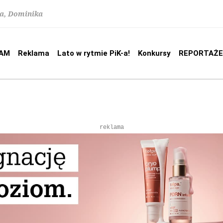
na, Dominika
AM
Reklama
Lato w rytmie PiK-a!
Konkursy
REPORTAŻE
reklama