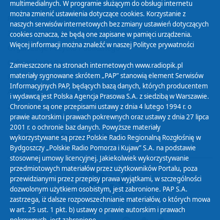
multimedialnych. W programie służącym do obsługi internetu
można zmienić ustawienia dotyczące cookies. Korzystanie z
Polityka Prywatności
naszych serwisów internetowych bez zmiany ustawień dotyczących
Zasady korzystania z Serwisu
cookies oznacza, że będą one zapisane w pamięci urządzenia.
Więcej informacji można znaleźć w naszej
Polityce prywatności
Organizacje Pożytku Publicznego
Cyfryzacja DAB+
Zamieszczone na stronach internetowych www.radiopik.pl
materiały sygnowane skrótem „PAP” stanowią element Serwisów
Polityka ochrony danych osobowych
Informacyjnych PAP, będących bazą danych, których producentem
Abonament
i wydawcą jest Polska Agencja Prasowa S.A. z siedzibą w Warszawie.
Zamówienia publiczne
Chronione są one przepisami ustawy z dnia 4 lutego 1994 r. o
prawie autorskim i prawach pokrewnych oraz ustawy z dnia 27 lipca
2001 r. o ochronie baz danych. Powyższe materiały
Biuletyn Informacji Publicznej
wykorzystywane są przez Polskie Radio Regionalną Rozgłośnię w
Bydgoszczy „Polskie Radio Pomorza i Kujaw” S.A. na podstawie
stosownej umowy licencyjnej. Jakiekolwiek wykorzystywanie
przedmiotowych materiałów przez użytkowników Portalu, poza
przewidzianymi przez przepisy prawa wyjątkami, w szczególności
dozwolonym użytkiem osobistym, jest zabronione. PAP S.A.
zastrzega, iż dalsze rozpowszechnianie materiałów, o których mowa
w art. 25 ust. 1 pkt. b) ustawy o prawie autorskim i prawach