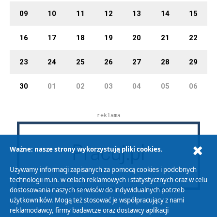
09
10
11
12
13
14
15
16
17
18
19
20
21
22
23
24
25
26
27
28
29
30
01
02
03
04
05
06
reklama
Ważne: nasze strony wykorzystują pliki cookies.
Używamy informacji zapisanych za pomocą cookies i podobnych
technologii m.in. w celach reklamowych i statystycznych oraz w celu
dostosowania naszych serwisów do indywidualnych potrzeb
użytkowników. Mogą też stosować je współpracujący z nami
reklamodawcy, firmy badawcze oraz dostawcy aplikacji