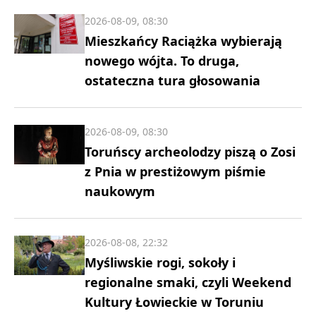
2026-08-09, 08:30
Mieszkańcy Raciążka wybierają
nowego wójta. To druga,
ostateczna tura głosowania
2026-08-09, 08:30
Toruńscy archeolodzy piszą o Zosi
z Pnia w prestiżowym piśmie
naukowym
2026-08-08, 22:32
Myśliwskie rogi, sokoły i
regionalne smaki, czyli Weekend
Kultury Łowieckie w Toruniu