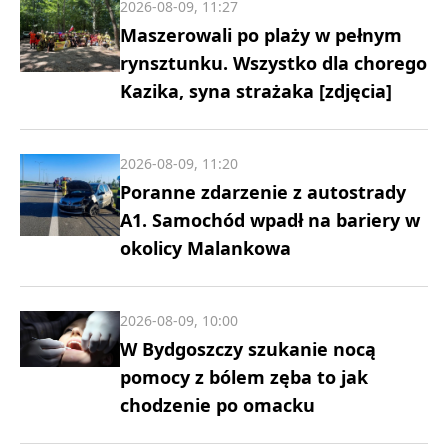
2026-08-09, 11:27
Maszerowali po plaży w pełnym
rynsztunku. Wszystko dla chorego
Kazika, syna strażaka [zdjęcia]
2026-08-09, 11:20
Poranne zdarzenie z autostrady
A1. Samochód wpadł na bariery w
okolicy Malankowa
2026-08-09, 10:00
W Bydgoszczy szukanie nocą
pomocy z bólem zęba to jak
chodzenie po omacku