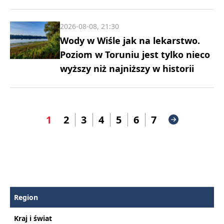
2026-08-08, 21:30
Wody w Wiśle jak na lekarstwo.
Poziom w Toruniu jest tylko nieco
wyższy niż najniższy w historii
1
2
3
4
5
6
7
Region
Kraj i świat