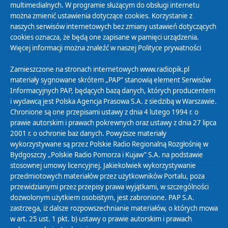
multimedialnych. W programie służącym do obsługi internetu
można zmienić ustawienia dotyczące cookies. Korzystanie z
Polityka Prywatności
naszych serwisów internetowych bez zmiany ustawień dotyczących
Zasady korzystania z Serwisu
cookies oznacza, że będą one zapisane w pamięci urządzenia.
Więcej informacji można znaleźć w naszej
Polityce prywatności
Organizacje Pożytku Publicznego
Cyfryzacja DAB+
Zamieszczone na stronach internetowych www.radiopik.pl
materiały sygnowane skrótem „PAP” stanowią element Serwisów
Polityka ochrony danych osobowych
Informacyjnych PAP, będących bazą danych, których producentem
Abonament
i wydawcą jest Polska Agencja Prasowa S.A. z siedzibą w Warszawie.
Zamówienia publiczne
Chronione są one przepisami ustawy z dnia 4 lutego 1994 r. o
prawie autorskim i prawach pokrewnych oraz ustawy z dnia 27 lipca
2001 r. o ochronie baz danych. Powyższe materiały
Biuletyn Informacji Publicznej
wykorzystywane są przez Polskie Radio Regionalną Rozgłośnię w
Bydgoszczy „Polskie Radio Pomorza i Kujaw” S.A. na podstawie
stosownej umowy licencyjnej. Jakiekolwiek wykorzystywanie
przedmiotowych materiałów przez użytkowników Portalu, poza
przewidzianymi przez przepisy prawa wyjątkami, w szczególności
dozwolonym użytkiem osobistym, jest zabronione. PAP S.A.
zastrzega, iż dalsze rozpowszechnianie materiałów, o których mowa
w art. 25 ust. 1 pkt. b) ustawy o prawie autorskim i prawach