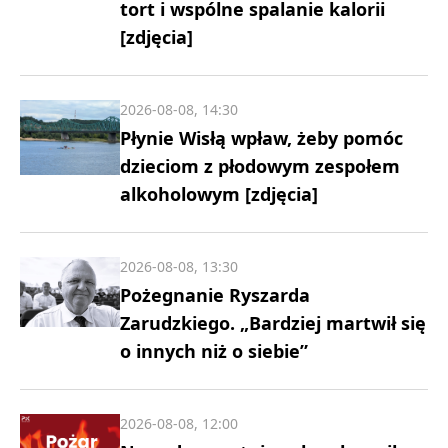
tort i wspólne spalanie kalorii
[zdjęcia]
2026-08-08, 14:30
Płynie Wisłą wpław, żeby pomóc
dzieciom z płodowym zespołem
alkoholowym [zdjęcia]
2026-08-08, 13:30
Pożegnanie Ryszarda
Zarudzkiego. „Bardziej martwił się
o innych niż o siebie”
2026-08-08, 12:00