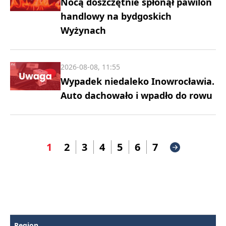
Nocą doszczętnie spłonął pawilon
handlowy na bydgoskich
Wyżynach
2026-08-08, 11:55
Wypadek niedaleko Inowrocławia.
Auto dachowało i wpadło do rowu
1
2
3
4
5
6
7
Region