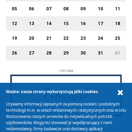
05
06
07
08
09
10
11
12
13
14
15
16
17
18
19
20
21
22
23
24
25
26
27
28
29
30
31
01
reklama
Ważne: nasze strony wykorzystują pliki cookies.
Używamy informacji zapisanych za pomocą cookies i podobnych
technologii m.in. w celach reklamowych i statystycznych oraz w celu
dostosowania naszych serwisów do indywidualnych potrzeb
użytkowników. Mogą też stosować je współpracujący z nami
reklamodawcy, firmy badawcze oraz dostawcy aplikacji