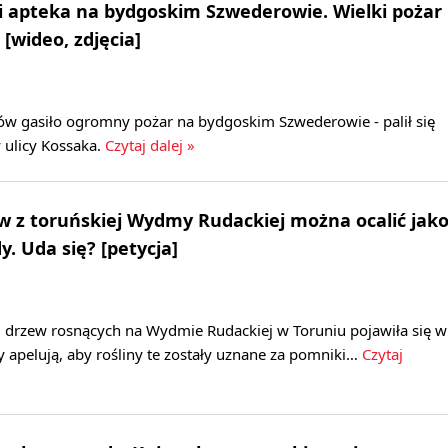
 i apteka na bydgoskim Szwederowie. Wielki pożar
 [wideo, zdjęcia]
ów gasiło ogromny pożar na bydgoskim Szwederowie - palił się
 ulicy Kossaka.
Czytaj dalej »
 z toruńskiej Wydmy Rudackiej można ocalić jak
. Uda się? [petycja]
2 drzew rosnących na Wydmie Rudackiej w Toruniu pojawiła się w
zy apelują, aby rośliny te zostały uznane za pomniki…
Czytaj