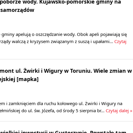
 poborze wody. Kujawsko-pomorskie gminy na
0 samorządów
gminy apelują o oszczędzanie wody. Obok apeli pojawiają się
orządy walczą z kryzysem związanym z suszą i upałami…
Czytaj
emont ul. Żwirki i Wigury w Toruniu. Wiele zmian w
jskiej [mapka]
m i zamknięciem dla ruchu kołowego ul. Żwirki i Wigury na
łmińskiej do ul. św. Józefa, od środy 5 sierpnia br…
Czytaj dalej »
 wielkiej inwestycji w Gustorzynie. Powstało tam