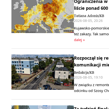
Ograniczenia w
liście ponad 60
Tatiana Adonis/KB
2026-08-05, 20:26
Kujawsko-pomorskie 
też zakazy. Tak sam
dalej »
Rozpoczął się r
komunikacji mie
Redakcja/KB
2026-08-05, 19:10
W związku z remonte
odcinku od Szosy Che
Za tydzień finał