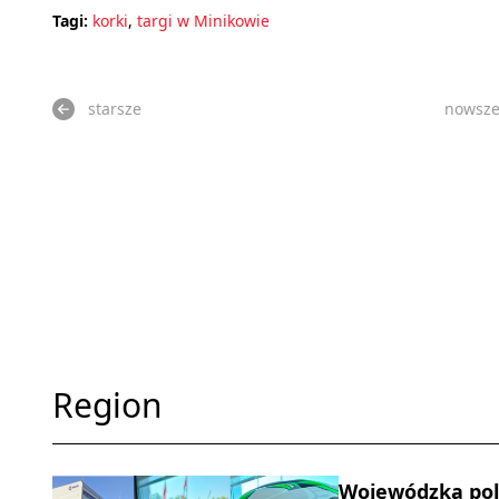
Tagi:
korki
,
targi w Minikowie
starsze
nowsz
Region
Wojewódzka poli