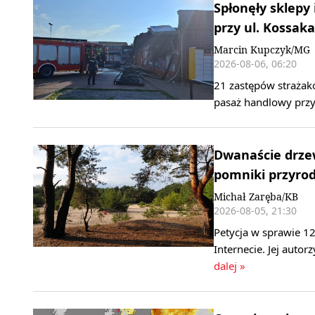
Spłonęły sklepy
przy ul. Kossaka
Marcin Kupczyk/MG
2026-08-06, 06:20
21 zastępów strażak
pasaż handlowy przy
Dwanaście drzew
pomniki przyrody
Michał Zaręba/KB
2026-08-05, 21:30
Petycja w sprawie 1
Internecie. Jej autor
dalej »