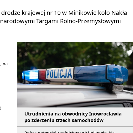
 drodze krajowej nr 10 w Minikowie koło Nakła
zynarodowymi Targami Rolno-Przemysłowymi
, na
ę
Utrudnienia na obwodnicy Inowrocławia
po zderzeniu trzech samochodów
Pokaz potencjału rolnictwa w Minikowie. Na