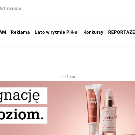
 Oktawiana
AM
Reklama
Lato w rytmie PiK-a!
Konkursy
REPORTAŻE
reklama