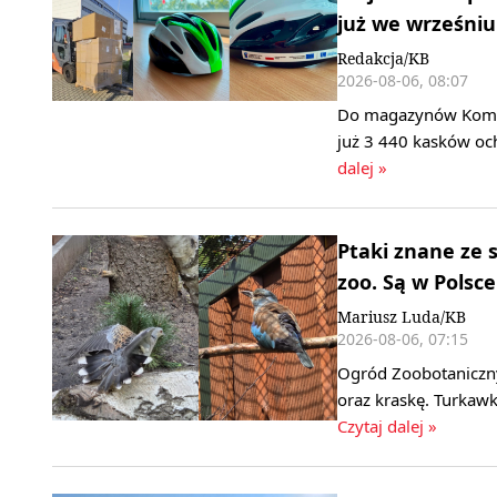
już we wrześniu
Redakcja/KB
2026-08-06, 08:07
Do magazynów Komend
już 3 440 kasków oc
dalej »
Ptaki znane ze 
zoo. Są w Polsce
Mariusz Luda/KB
2026-08-06, 07:15
Ogród Zoobotaniczny
oraz kraskę. Turkawk
Czytaj dalej »