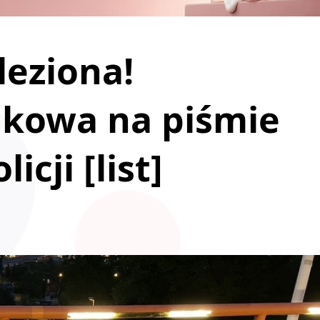
eziona!
ikowa na piśmie
cji [list]