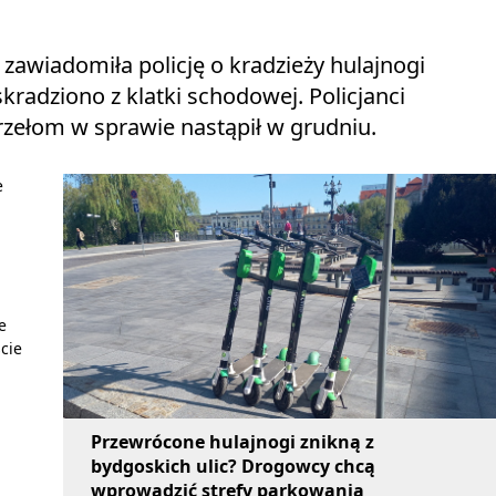
zawiadomiła policję o kradzieży hulajnogi
 skradziono z klatki schodowej. Policjanci
Przełom w sprawie nastąpił w grudniu.
e
e
ście
Przewrócone hulajnogi znikną z
bydgoskich ulic? Drogowcy chcą
wprowadzić strefy parkowania