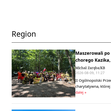
Region
Maszerowali po 
chorego Kazika, 
Michał Zaręba/KB
2026-08-09, 11:27
II Ogólnopolski Prze
charytatywna, której
dalej »