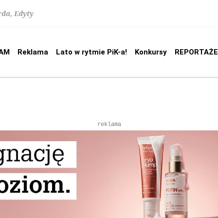
rda, Edyty
AM
Reklama
Lato w rytmie PiK-a!
Konkursy
REPORTAŻE
reklama