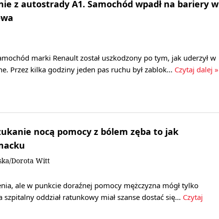
ie z autostrady A1. Samochód wpadł na bariery w
owa
samochód marki Renault został uszkodzony po tym, jak uderzył w
e. Przez kilka godziny jeden pas ruchu był zablok…
Czytaj dalej »
zukanie nocą pomocy z bólem zęba to jak
macku
ka/Dorota Witt
ienia, ale w punkcie doraźnej pomocy mężczyzna mógł tylko
a szpitalny oddział ratunkowy miał szanse dostać się…
Czytaj