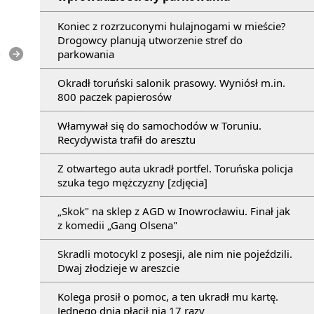
Koniec z rozrzuconymi hulajnogami w mieście?
Drogowcy planują utworzenie stref do
parkowania
e
Okradł toruński salonik prasowy. Wyniósł m.in.
800 paczek papierosów
Włamywał się do samochodów w Toruniu.
Recydywista trafił do aresztu
Z otwartego auta ukradł portfel. Toruńska policja
szuka tego mężczyzny [zdjęcia]
„Skok" na sklep z AGD w Inowrocławiu. Finał jak
z komedii „Gang Olsena"
Skradli motocykl z posesji, ale nim nie pojeździli.
Dwaj złodzieje w areszcie
Kolega prosił o pomoc, a ten ukradł mu kartę.
Jednego dnia płacił nią 17 razy