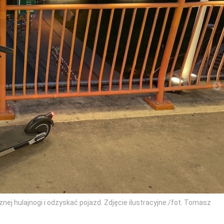
znej hulajnogi i odzyskać pojazd. Zdjęcie ilustracyjne./fot. Tomasz