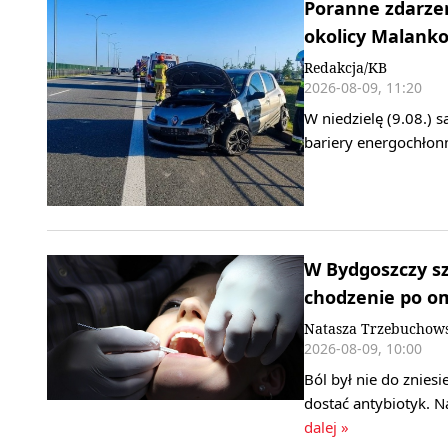
Poranne zdarzen
okolicy Malank
Redakcja/KB
2026-08-09, 11:20
W niedzielę (9.08.) 
bariery energochłonn
W Bydgoszczy s
chodzenie po o
Natasza Trzebuchows
2026-08-09, 10:00
Ból był nie do znies
dostać antybiotyk. N
dalej »