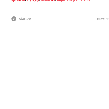
starsze
nowsz