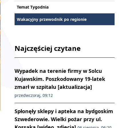
Temat Tygodnia
Wakacyjny przewodnik po regionie
Najczęściej czytane
Wypadek na terenie firmy w Solcu
Kujawskim. Poszkodowany 19-latek
zmarł w szpitalu [aktualizacja]
przedwczoraj, 09:12
Spłonęły sklepy i apteka na bydgoskim
Szwederowie. Wielki pożar przy ul.
Kossaka [wideo, zdjęcia]
06 sierpnia, 06:20