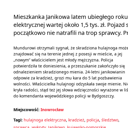
Mieszkanka Janikowa latem ubiegłego roku 
elektrycznej wartej około 1,5 tys. zł. Pojazd
początkowo nie natrafili na trop sprawcy. 
Mundurowi otrzymali sygnał, że skradziona hulajnoga moż
znajdować się na terenie jednej z posesji w mieście, a jej
„nowym” właścicielem jest młody mężczyzna. Policja
potwierdziła te doniesienia, a przeszukanie zakończyło się
odnalezieniem skradzionego mienia. 24-letni janikowianin
odpowie za kradzież, grozi mu kara do 5 lat pozbawienia
wolności. Właścicielka hulajnogi odzyskała swoje mienie. Ni
kryła radości, stąd też jej słowa wdzięczności wyrażone w li
do komendanta wojewódzkiego policji w Bydgoszczy.
Miejscowość:
Inowrocław
Tagi:
hulajnoga elektryczna
,
kradzież
,
policja
,
śledztwo
,
sprawca
,
wykryty
,
Janikowo
,
kujawsko-pomorskie