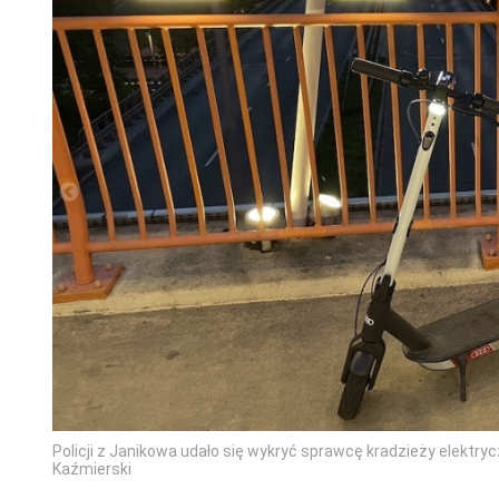
Policji z Janikowa udało się wykryć sprawcę kradzieży elektryc
Kaźmierski