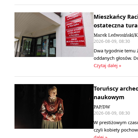
Mieszkańcy Raci
ostateczna tura
Marek Ledwosiński/
2026-08-09, 08:30
Dwa tygodnie temu ż
oddanych głosów. Do 
Czytaj dalej »
Toruńscy archeo
naukowym
PAP/DW
2026-08-09, 08:30
W prestiżowym czaso
czyli kobiety pochow
dalej »