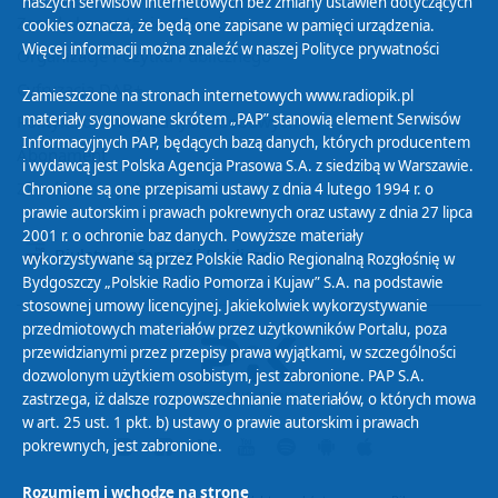
naszych serwisów internetowych bez zmiany ustawień dotyczących
Zasady korzystania z Serwisu
cookies oznacza, że będą one zapisane w pamięci urządzenia.
Więcej informacji można znaleźć w naszej
Polityce prywatności
Organizacje Pożytku Publicznego
Cyfryzacja DAB+
Zamieszczone na stronach internetowych www.radiopik.pl
materiały sygnowane skrótem „PAP” stanowią element Serwisów
Polityka ochrony danych osobowych
Informacyjnych PAP, będących bazą danych, których producentem
Abonament
i wydawcą jest Polska Agencja Prasowa S.A. z siedzibą w Warszawie.
Zamówienia publiczne
Chronione są one przepisami ustawy z dnia 4 lutego 1994 r. o
prawie autorskim i prawach pokrewnych oraz ustawy z dnia 27 lipca
2001 r. o ochronie baz danych. Powyższe materiały
Biuletyn Informacji Publicznej
wykorzystywane są przez Polskie Radio Regionalną Rozgłośnię w
Bydgoszczy „Polskie Radio Pomorza i Kujaw” S.A. na podstawie
stosownej umowy licencyjnej. Jakiekolwiek wykorzystywanie
przedmiotowych materiałów przez użytkowników Portalu, poza
przewidzianymi przez przepisy prawa wyjątkami, w szczególności
dozwolonym użytkiem osobistym, jest zabronione. PAP S.A.
zastrzega, iż dalsze rozpowszechnianie materiałów, o których mowa
w art. 25 ust. 1 pkt. b) ustawy o prawie autorskim i prawach
pokrewnych, jest zabronione.
Rozumiem i wchodzę na stronę