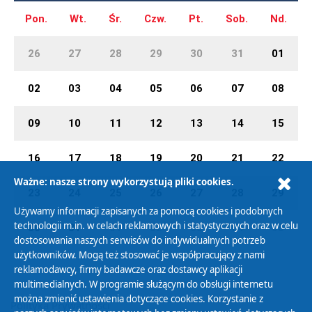
Pon.
Wt.
Śr.
Czw.
Pt.
Sob.
Nd.
26
27
28
29
30
31
01
02
03
04
05
06
07
08
09
10
11
12
13
14
15
16
17
18
19
20
21
22
Ważne: nasze strony wykorzystują pliki cookies.
23
24
25
26
27
28
29
Używamy informacji zapisanych za pomocą cookies i podobnych
technologii m.in. w celach reklamowych i statystycznych oraz w celu
30
31
01
02
03
04
05
dostosowania naszych serwisów do indywidualnych potrzeb
użytkowników. Mogą też stosować je współpracujący z nami
reklamodawcy, firmy badawcze oraz dostawcy aplikacji
multimedialnych. W programie służącym do obsługi internetu
można zmienić ustawienia dotyczące cookies. Korzystanie z
Polityka Prywatności