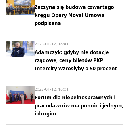
Zaczyna się budowa czwartego
kręgu Opery Nova! Umowa
podpisana
2023-01-12, 16:41
Adamczyk: gdyby nie dotacje
rządowe, ceny biletów PKP
Intercity wzrosłyby o 50 procent
2023-01-12, 16:01
Forum dla niepełnosprawnych i
pracodawców ma pomóc i jednym,
i drugim