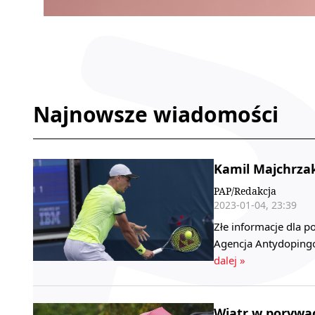
Najnowsze wiadomości
Kamil Majchrzak
PAP/Redakcja
2023-01-04, 23:39
Złe informacje dla p
Agencja Antydopingo
dalej »
Wiatr w porywa