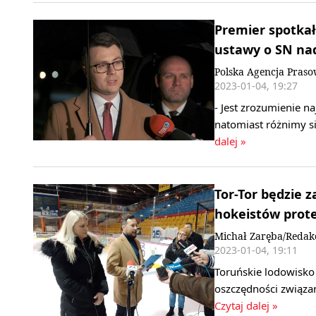
Premier spotkał 
ustawy o SN na
Polska Agencja Pras
2023-01-04, 19:27
- Jest zrozumienie n
natomiast różnimy s
dalej »
Tor-Tor będzie 
hokeistów prote
Michał Zaręba/Redak
2023-01-04, 19:11
Toruńskie lodowisko 
oszczędności związan
Czytaj dalej »