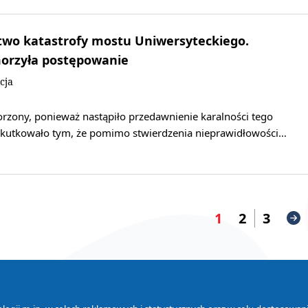
two katastrofy mostu Uniwersyteckiego.
orzyła postępowanie
cja
orzony, ponieważ nastąpiło przedawnienie karalności tego
skutkowało tym, że pomimo stwierdzenia nieprawidłowości…
1
2
3