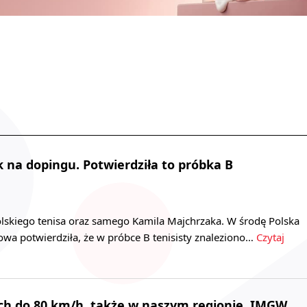
 na dopingu. Potwierdziła to próbka B
olskiego tenisa oraz samego Kamila Majchrzaka. W środę Polska
wa potwierdziła, że w próbce B tenisisty znaleziono…
Czytaj
ch do 80 km/h, także w naszym regionie. IMGW