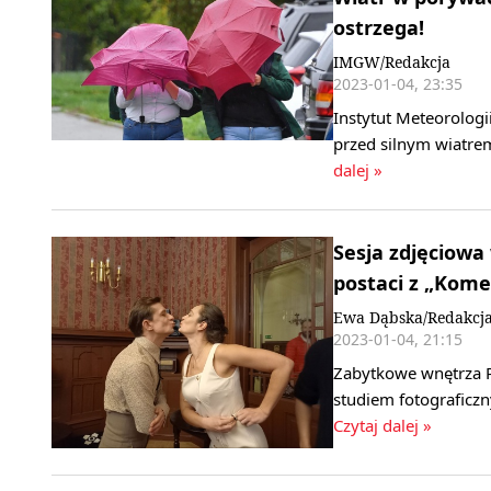
ostrzega!
IMGW/Redakcja
2023-01-04, 23:35
Instytut Meteorologi
przed silnym wiatre
dalej »
Sesja zdjęciowa 
postaci z „Kome
Ewa Dąbska/Redakcj
2023-01-04, 21:15
Zabytkowe wnętrza P
studiem fotograficz
Czytaj dalej »