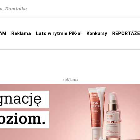
na, Dominika
AM
Reklama
Lato w rytmie PiK-a!
Konkursy
REPORTAŻE
reklama