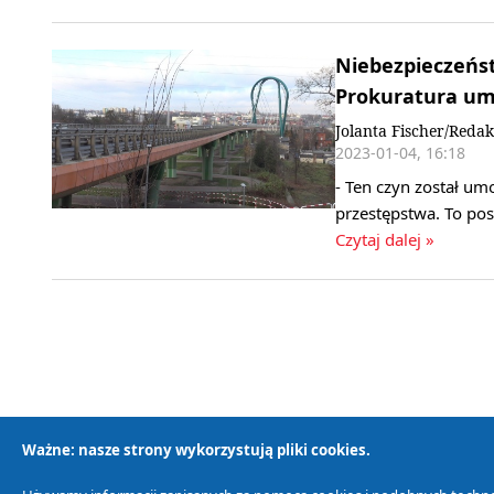
Niebezpieczeńs
Prokuratura um
Jolanta Fischer/Redak
2023-01-04, 16:18
- Ten czyn został um
przestępstwa. To po
Czytaj dalej »
Ważne: nasze strony wykorzystują pliki cookies.