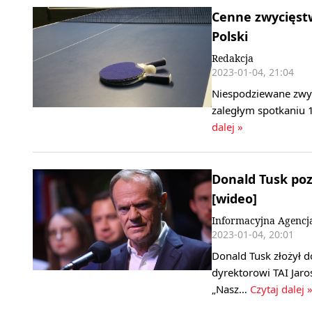
Cenne zwycięstw
Polski
Redakcja
2023-01-04, 21:04
Niespodziewane zwyci
zaległym spotkaniu 1
dalej »
Donald Tusk poz
[wideo]
Informacyjna Agencj
2023-01-04, 20:01
Donald Tusk złożył 
dyrektorowi TAI Jar
„Nasz…
Czytaj dalej 