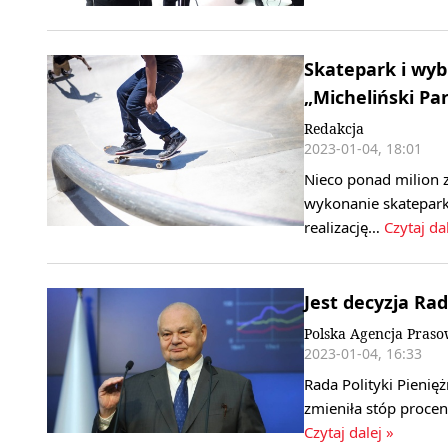
Skatepark i wyb
„Micheliński Pa
Redakcja
2023-01-04, 18:01
Nieco ponad milion 
wykonanie skatepark
realizację…
Czytaj da
Jest decyzja Ra
Polska Agencja Pras
2023-01-04, 16:33
Rada Polityki Pieni
zmieniła stóp proce
Czytaj dalej »