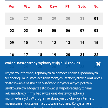
Pon.
Wt.
Śr.
Czw.
Pt.
Sob.
Nd.
26
27
28
29
30
31
01
02
03
04
05
06
07
08
09
10
11
12
13
14
15
16
17
18
19
20
21
22
Ważne: nasze strony wykorzystują pliki cookies.
23
24
25
26
27
28
29
Używamy informacji zapisanych za pomocą cookies i podobnych
technologii m.in. w celach reklamowych i statystycznych oraz w celu
30
31
01
02
03
04
05
dostosowania naszych serwisów do indywidualnych potrzeb
użytkowników. Mogą też stosować je współpracujący z nami
reklamodawcy, firmy badawcze oraz dostawcy aplikacji
multimedialnych. W programie służącym do obsługi internetu
można zmienić ustawienia dotyczące cookies. Korzystanie z
Polityka Prywatności