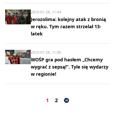
2023-01-28, 11:44
Jerozolima: kolejny atak z bronią
w ręku. Tym razem strzelał 13-
latek
2023-01-28, 11:00
WOŚP gra pod hasłem „Chcemy
wygrać z sepsą!”. Tyle się wydarzy
w regionie!
1
2