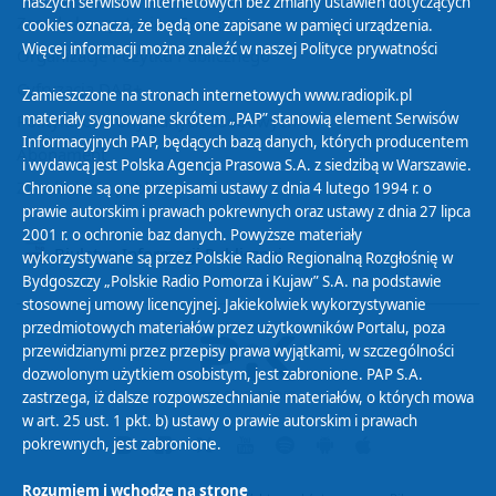
naszych serwisów internetowych bez zmiany ustawień dotyczących
Zasady korzystania z Serwisu
cookies oznacza, że będą one zapisane w pamięci urządzenia.
Więcej informacji można znaleźć w naszej
Polityce prywatności
Organizacje Pożytku Publicznego
Cyfryzacja DAB+
Zamieszczone na stronach internetowych www.radiopik.pl
materiały sygnowane skrótem „PAP” stanowią element Serwisów
Polityka ochrony danych osobowych
Informacyjnych PAP, będących bazą danych, których producentem
Abonament
i wydawcą jest Polska Agencja Prasowa S.A. z siedzibą w Warszawie.
Zamówienia publiczne
Chronione są one przepisami ustawy z dnia 4 lutego 1994 r. o
prawie autorskim i prawach pokrewnych oraz ustawy z dnia 27 lipca
2001 r. o ochronie baz danych. Powyższe materiały
Biuletyn Informacji Publicznej
wykorzystywane są przez Polskie Radio Regionalną Rozgłośnię w
Bydgoszczy „Polskie Radio Pomorza i Kujaw” S.A. na podstawie
stosownej umowy licencyjnej. Jakiekolwiek wykorzystywanie
przedmiotowych materiałów przez użytkowników Portalu, poza
przewidzianymi przez przepisy prawa wyjątkami, w szczególności
dozwolonym użytkiem osobistym, jest zabronione. PAP S.A.
zastrzega, iż dalsze rozpowszechnianie materiałów, o których mowa
w art. 25 ust. 1 pkt. b) ustawy o prawie autorskim i prawach
pokrewnych, jest zabronione.
Rozumiem i wchodzę na stronę