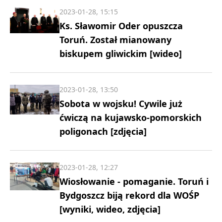
2023-01-28, 15:15
Ks. Sławomir Oder opuszcza
Toruń. Został mianowany
biskupem gliwickim [wideo]
2023-01-28, 13:50
Sobota w wojsku! Cywile już
ćwiczą na kujawsko-pomorskich
poligonach [zdjęcia]
2023-01-28, 12:27
Wiosłowanie - pomaganie. Toruń i
Bydgoszcz biją rekord dla WOŚP
[wyniki, wideo, zdjęcia]