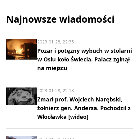
Najnowsze wiadomości
2023-01-28, 22:35
Pożar i potężny wybuch w stolarni
w Osiu koło Świecia. Palacz zginął
na miejscu
2023-01-28, 22:18
Zmarł prof. Wojciech Narębski,
żołnierz gen. Andersa. Pochodził z
Włocławka [wideo]